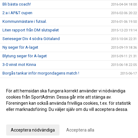
Bli bästa coach!
2016-04-04 18:00
2:a i AP&T cupen
2016-02-06 20:22
Kommunmästare i futsal.
2016-01-06 19:50
Liten rapport från DM slutspelet
2015-12-23 19:14
Serieseger Div 4 södra Götaland
2015-10-04 22:31
Ny seger för A-laget
2015-09-19 18:36
Blytung seger för A-laget
2015-09-11 21:31
3-0 vinst mot Kinna
2015-06-18 22:05
Borgås tankar inför morgondagens match !
2015-06-17
Läs Borgås tankar inför matchen mot Annelund
2015-06-03 13:19
Stabil 3-0 seger mot Skene
För att hemsidan ska fungera korrekt använder vi nödvändiga
2015-05-20 22:07
cookies från SportAdmin. Dessa går inte att stänga av.
Derbyvinst mot Gällstad!
2015-05-07 22:26
Föreningen kan också använda frivilliga cookies, t.ex. för statistik
eller marknadsföring. Du väljer själv om du vill acceptera dessa.
Anpassa dina val
Cookie-inställningar
Gå till Webbversion
Acceptera nödvändiga
Acceptera alla