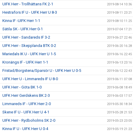
UIFK Herr - Trollhättans FK 2-1
2019-08-14 10:36
Hestrafors IF U - UIFK Herr U 8-3
2019-08-11 23:21
Kinna IF -UIFK Herr 1-1
2019-08-10 11:25
Sätila SK - UIFK Herr 0-1
2019-07-04 17:21
UIFK Herr - Sandareds IF 3-2
2019-06-27 22:46
UIFK Herr - Skepplanda BTK 0-2
2019-06-20 16:28
Mariedals IK U - UIFK Herr U 1-5
2019-06-16 22:45
Kronängs IF - UIFK Herr 1-1
2019-06-13 23:16
Fristad/Borgstena/Sparsör U - UIFK Herr U 0-5
2019-06-12 22:43
UIFK Herr U - Limmareds IF U 8-0
2019-06-11 07:08
UIFK Herr - Göta BK 1-0
2019-06-08 18:49
UIFK Herr Gerdskens BK 2-3
2019-06-03 17:57
Limmareds IF - UIFK Herr 2-0
2019-05-30 18:34
Skene IF U - UIFK Herr U 4-1
2019-05-28 21:53
UIFK Herr - Rydboholms SK 2-0
2019-05-23 23:05
Kinna IF U - UIFK Herr U 0-4
2019-05-19 21:23