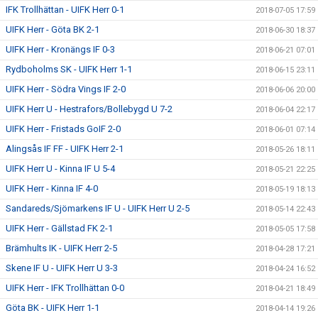
IFK Trollhättan - UIFK Herr 0-1
2018-07-05 17:59
UIFK Herr - Göta BK 2-1
2018-06-30 18:37
UIFK Herr - Kronängs IF 0-3
2018-06-21 07:01
Rydboholms SK - UIFK Herr 1-1
2018-06-15 23:11
UIFK Herr - Södra Vings IF 2-0
2018-06-06 20:00
UIFK Herr U - Hestrafors/Bollebygd U 7-2
2018-06-04 22:17
UIFK Herr - Fristads GoIF 2-0
2018-06-01 07:14
Alingsås IF FF - UIFK Herr 2-1
2018-05-26 18:11
UIFK Herr U - Kinna IF U 5-4
2018-05-21 22:25
UIFK Herr - Kinna IF 4-0
2018-05-19 18:13
Sandareds/Sjömarkens IF U - UIFK Herr U 2-5
2018-05-14 22:43
UIFK Herr - Gällstad FK 2-1
2018-05-05 17:58
Brämhults IK - UIFK Herr 2-5
2018-04-28 17:21
Skene IF U - UIFK Herr U 3-3
2018-04-24 16:52
UIFK Herr - IFK Trollhättan 0-0
2018-04-21 18:49
Göta BK - UIFK Herr 1-1
2018-04-14 19:26