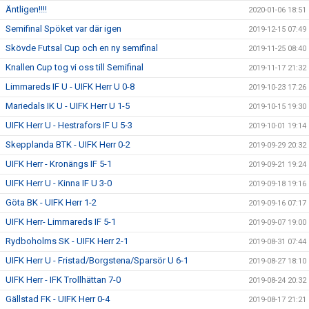
Äntligen!!!!
2020-01-06 18:51
Semifinal Spöket var där igen
2019-12-15 07:49
Skövde Futsal Cup och en ny semifinal
2019-11-25 08:40
Knallen Cup tog vi oss till Semifinal
2019-11-17 21:32
Limmareds IF U - UIFK Herr U 0-8
2019-10-23 17:26
Mariedals IK U - UIFK Herr U 1-5
2019-10-15 19:30
UIFK Herr U - Hestrafors IF U 5-3
2019-10-01 19:14
Skepplanda BTK - UIFK Herr 0-2
2019-09-29 20:32
UIFK Herr - Kronängs IF 5-1
2019-09-21 19:24
UIFK Herr U - Kinna IF U 3-0
2019-09-18 19:16
Göta BK - UIFK Herr 1-2
2019-09-16 07:17
UIFK Herr- Limmareds IF 5-1
2019-09-07 19:00
Rydboholms SK - UIFK Herr 2-1
2019-08-31 07:44
UIFK Herr U - Fristad/Borgstena/Sparsör U 6-1
2019-08-27 18:10
UIFK Herr - IFK Trollhättan 7-0
2019-08-24 20:32
Gällstad FK - UIFK Herr 0-4
2019-08-17 21:21