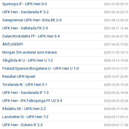
Sjuntorps IF - UIFK Herr 0-5
2021-07-03 20:19
UIFK Herr - Sandareds IF 2-2
2021-06-23 20:19
Seriepremiär UIFK Herr- Göta BK 2-0
2021-06-13 20:29
UIFK Herr - Gällstads FK 2-0
2021-06-11 16:44
Dalen/Krokslätts FF - UIFK Herr 3-4
2021-06-06 07:33
ÄNTLIGEN!!!!
2021-06-02 19:26
Morgan Örn ansluter som tränare
2020-11-05 18:13
Vårgårda IK U - UIFK Herr U 1-2
2020-10-13 19:34
Fristad/Sparsör/Borgstena U - UIFK Herr U 1-0
2020-10-10 17:57
Resultat UIFK-tipset
2020-10-07 20:40
Torslanda IK - UIFK Herr 3-1
2020-10-04 10:33
UIFK Herr - Sandareds IF 1-3
2020-09-26 18:34
UIFK Herr - IFK Falköpings FF U2 3-4
2020-09-22 20:58
Råslätts SK - UIFK Herr 2-2
2020-09-19 19:36
Landvetter IS - UIFK Herr 7-2
2020-09-12 09:12
UIFK Herr - Öckerö IF 2-3
2020-09-07 17:28