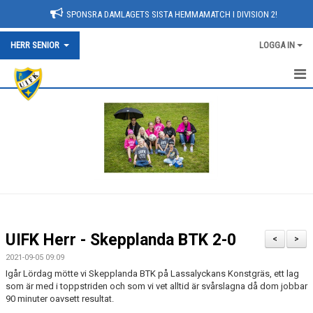
SPONSRA DAMLAGETS SISTA HEMMAMATCH I DIVISION 2!
HERR SENIOR
LOGGA IN
NYHETER
HEM
KALENDER
TRUPPEN
BILDGALLERI
UIFK Herr - Skepplanda BTK 2-0
<
>
DOKUMENT
2021-09-05 09:09
Igår Lördag mötte vi Skepplanda BTK på Lassalyckans Konstgräs, ett lag
KONTAKT
som är med i toppstriden och som vi vet alltid är svårslagna då dom jobbar
90 minuter oavsett resultat.
MATCHER