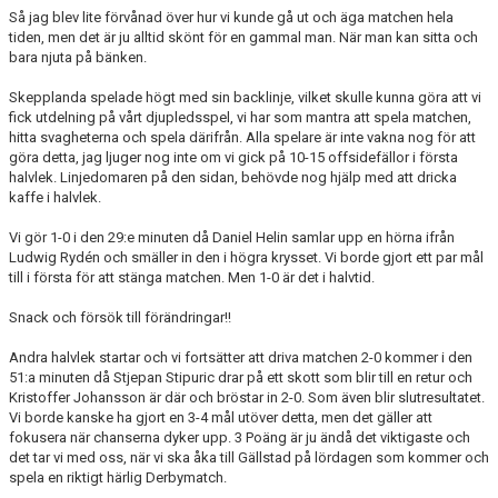
Så jag blev lite förvånad över hur vi kunde gå ut och äga matchen hela
tiden, men det är ju alltid skönt för en gammal man. När man kan sitta och
BORGÅS TANKAR
bara njuta på bänken.
TABELL & RESULTAT
Skepplanda spelade högt med sin backlinje, vilket skulle kunna göra att vi
fick utdelning på vårt djupledsspel, vi har som mantra att spela matchen,
hitta svagheterna och spela därifrån. Alla spelare är inte vakna nog för att
göra detta, jag ljuger nog inte om vi gick på 10-15 offsidefällor i första
halvlek. Linjedomaren på den sidan, behövde nog hjälp med att dricka
kaffe i halvlek.
Vi gör 1-0 i den 29:e minuten då Daniel Helin samlar upp en hörna ifrån
Ludwig Rydén och smäller in den i högra krysset. Vi borde gjort ett par mål
till i första för att stänga matchen. Men 1-0 är det i halvtid.
Snack och försök till förändringar!!
Andra halvlek startar och vi fortsätter att driva matchen 2-0 kommer i den
51:a minuten då Stjepan Stipuric drar på ett skott som blir till en retur och
Kristoffer Johansson är där och bröstar in 2-0. Som även blir slutresultatet.
Vi borde kanske ha gjort en 3-4 mål utöver detta, men det gäller att
fokusera när chanserna dyker upp. 3 Poäng är ju ändå det viktigaste och
det tar vi med oss, när vi ska åka till Gällstad på lördagen som kommer och
spela en riktigt härlig Derbymatch.