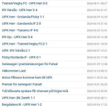
Tvärred/Vegby FC - UIFK Herr 0-3
2024-08-11 08:27
IFK Värsås - UIFK Herr 3-4
2024-07-04 21:41
UIFK Herr - Grolanda/Floby 1-1
2024-06-29 16:43
UIFK Herr - Sandareds IF 2-0
2024-06-19 21:42
UIFK Herr - Tranemo IF 4-0
2024-05-25 16:41
IFK Hjo - UIFK Herr 0-4
2024-05-20 14:28
UIFK Herr - Tvärred/Vegby FC 2-1
2024-05-01 18:33
UIFK -IFK Värsås 2-1
2024-04-27 10:21
Floby/Grolanda IF - UIFK 0-1
2024-04-25 17:48
Serieseger i premiärsäsongen för Futsal
2024-01-29 12:38
Välkommen Lias!
2023-12-12 08:10
Anton Pålsson kommer hem till UIFK
2023-11-20 21:56
Premiär för seriespel i Futsal!
2023-10-31 20:20
Två blåsvarta spelare får chansen på högre nivå.
2023-02-12 20:00
UIFK Herr- BK Zenith 1-1
2022-10-02 08:11
Bergdalens IK - UIFK Herr 1-2
2022-09-24 17:25