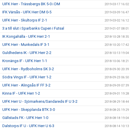
UIFK Herr - Trässbergs BK 5-0 i DM
2019-03-17 16:02
IFK Värsås - UIFK Herr DM 0-5
2019-03-09 16:47
UIFK Herr - Skultorps IF 2-1
2019-03-02 16:12
3:a till slut i Sparbanks Cupen i Futsal
2019-01-07 08:01
IK Kongahälla - UIFK Herr 2-1
2018-10-28 18:35
UIFK Herr - Munkedals IF 3-1
2018-10-20 17:42
Guldhedens IK - UIFK Herr 2-2
2018-10-13 19:04
Kronängs IF - UIFK Herr 1-1
2018-10-06 18:21
UIFK Herr - Rydboholms SK 3-2
2018-09-30 20:39
Södra Vings IF - UIFK Herr 1-2
2018-09-23 06:50
UIFK Herr - Alingsås IF FF 3-2
2018-09-09 07:39
Kinna IF - UIFK Herr 1-2
2018-09-01 19:28
UIFK Herr U - Sjömarkens/Sandareds IF U 3-2
2018-08-29 18:44
UIFK Herr - Skepplanda BTK 3-0
2018-08-25 19:29
Gällstads FK - UIFK Herr 1-0
2018-08-18 19:04
Dalstorps IF U - UIFK Herr U 6-3
2018-08-14 10:13