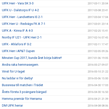
UIFK Herr - Vara SK 3-3
2017-03-11 20:04
UIFK U - Dalstorps IF U 4-2
2017-03-08 23:41
UIFK Herr - Landvetters IS 2-1
2017-03-04 17:04
UIFK Herr U - Redvägs FK A 7-1
2017-03-01 23:14
UIFK A - Kinna IF A 4-3
2017-02-25 15:41
Norrby IF U21 - UIFK Herr 2-1
2017-02-16 07:45
UIFK - Ahlafors IF 0-2
2017-02-11 17:47
UIFK Herr i AP&T Cupen
2017-02-05 09:26
Minuten Cup 2017, kunde året börja bättre!!
2017-01-06 19:05
Andra raka hemmasegern.
2016-05-27 09:07
Vinst för U-laget
2016-05-10 21:22
Nu laddar vi för derby!
2016-05-06 15:00
Bussresa till matchen i Trädet
2016-04-30 17:03
Årets första 3 poängare bärgad
2016-04-30 16:50
Hemma premiär för Herrarna
2016-04-21 21:39
DM UIFK herrar
2016-04-08 08:06