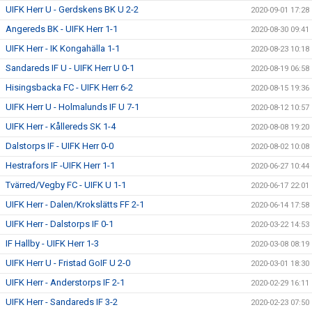
UIFK Herr U - Gerdskens BK U 2-2
2020-09-01 17:28
Angereds BK - UIFK Herr 1-1
2020-08-30 09:41
UIFK Herr - IK Kongahälla 1-1
2020-08-23 10:18
Sandareds IF U - UIFK Herr U 0-1
2020-08-19 06:58
Hisingsbacka FC - UIFK Herr 6-2
2020-08-15 19:36
UIFK Herr U - Holmalunds IF U 7-1
2020-08-12 10:57
UIFK Herr - Kållereds SK 1-4
2020-08-08 19:20
Dalstorps IF - UIFK Herr 0-0
2020-08-02 10:08
Hestrafors IF -UIFK Herr 1-1
2020-06-27 10:44
Tvärred/Vegby FC - UIFK U 1-1
2020-06-17 22:01
UIFK Herr - Dalen/Krokslätts FF 2-1
2020-06-14 17:58
UIFK Herr - Dalstorps IF 0-1
2020-03-22 14:53
IF Hallby - UIFK Herr 1-3
2020-03-08 08:19
UIFK Herr U - Fristad GoIF U 2-0
2020-03-01 18:30
UIFK Herr - Anderstorps IF 2-1
2020-02-29 16:11
UIFK Herr - Sandareds IF 3-2
2020-02-23 07:50