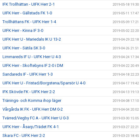
IFK Trollhättan - UIFK Herr 2-1
2019-05-18 19:30
UIFK Herr - Gällstads FK 1-0
2019-05-11 17:47
Trollhättans FK - UIFK Herr 1-4
2019-05-09 17:21
UIFK Herr - Kinna IF 3-0
2019-05-02 22:20
UIFK Herr U - Mariedals IK U 13-2
2019-04-29 22:18
UIFK Herr - Sätila SK 3-0
2019-04-26 21:51
Limmareds IF U - UIFK Herr U 4-3
2019-04-24 17:34
UIFK Herr - Skoftebyns IF 2-0 i DM
2019-04-22 20:49
Sandareds IF - UIFK Herr 1-3
2019-04-18 22:23
UIFK Herr U - Fristad/Borgstena/Sparsör U 4-0
2019-04-17 19:42
IFK Skövde FK - UIFK Herr 2-2
2019-04-13 19:13
Tränings- och Komma ihop läger
2019-04-08 17:10
Vårgårda IK FK - UIFK Herr DM 0-2
2019-04-04 20:02
Tvärred/Vegby FC A - UIFK Herr U 0-3
2019-03-30 15:05
UIFK Herr - Åsarp/Trädet FK 4-1
2019-03-27 22:21
Skara FC - UIFK Herr 2-2
2019-03-23 18:45