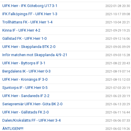
UIFK Herr - IFK Göteborg U17 3-1
2022-01-28 20:30
IFK Falköpings FF - UIFK Herr 1-3
2021-10-17 09:08
Trollhättans FK - UIFK Herr 1-4
2021-10-04 20:21
Kinna IF - UIFK Herr 4-2
2021-09-29 19:25
Gällstad FK - UIFK Herr 1-0
2021-09-12 16:06
UIFK Herr - Skepplanda BTK 2-0
2021-09-05 09:09
Inför matchen mot Skepplanda 4/9 -21
2021-09-03 15:28
UIFK Herr - Byttorps IF 3-1
2021-08-22 20:43
Bergdalens IK - UIFK Herr 0-3
2021-08-19 07:14
UIFK Herr - Kronängs IF 3-0
2021-08-15 12:03
Sjuntorps IF - UIFK Herr 0-5
2021-07-03 20:19
UIFK Herr - Sandareds IF 2-2
2021-06-23 20:19
Seriepremiär UIFK Herr- Göta BK 2-0
2021-06-13 20:29
UIFK Herr - Gällstads FK 2-0
2021-06-11 16:44
Dalen/Krokslätts FF - UIFK Herr 3-4
2021-06-06 07:33
ÄNTLIGEN!!!!
2021-06-02 19:26