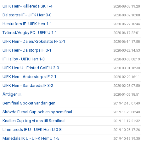
UIFK Herr - Kållereds SK 1-4
2020-08-08 19:20
Dalstorps IF - UIFK Herr 0-0
2020-08-02 10:08
Hestrafors IF -UIFK Herr 1-1
2020-06-27 10:44
Tvärred/Vegby FC - UIFK U 1-1
2020-06-17 22:01
UIFK Herr - Dalen/Krokslätts FF 2-1
2020-06-14 17:58
UIFK Herr - Dalstorps IF 0-1
2020-03-22 14:53
IF Hallby - UIFK Herr 1-3
2020-03-08 08:19
UIFK Herr U - Fristad GoIF U 2-0
2020-03-01 18:30
UIFK Herr - Anderstorps IF 2-1
2020-02-29 16:11
UIFK Herr - Sandareds IF 3-2
2020-02-23 07:50
Äntligen!!!!
2020-01-06 18:51
Semifinal Spöket var där igen
2019-12-15 07:49
Skövde Futsal Cup och en ny semifinal
2019-11-25 08:40
Knallen Cup tog vi oss till Semifinal
2019-11-17 21:32
Limmareds IF U - UIFK Herr U 0-8
2019-10-23 17:26
Mariedals IK U - UIFK Herr U 1-5
2019-10-15 19:30