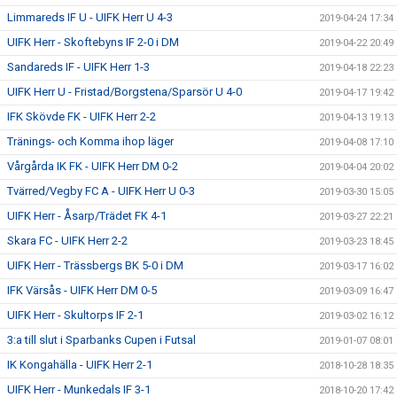
Limmareds IF U - UIFK Herr U 4-3
2019-04-24 17:34
UIFK Herr - Skoftebyns IF 2-0 i DM
2019-04-22 20:49
Sandareds IF - UIFK Herr 1-3
2019-04-18 22:23
UIFK Herr U - Fristad/Borgstena/Sparsör U 4-0
2019-04-17 19:42
IFK Skövde FK - UIFK Herr 2-2
2019-04-13 19:13
Tränings- och Komma ihop läger
2019-04-08 17:10
Vårgårda IK FK - UIFK Herr DM 0-2
2019-04-04 20:02
Tvärred/Vegby FC A - UIFK Herr U 0-3
2019-03-30 15:05
UIFK Herr - Åsarp/Trädet FK 4-1
2019-03-27 22:21
Skara FC - UIFK Herr 2-2
2019-03-23 18:45
UIFK Herr - Trässbergs BK 5-0 i DM
2019-03-17 16:02
IFK Värsås - UIFK Herr DM 0-5
2019-03-09 16:47
UIFK Herr - Skultorps IF 2-1
2019-03-02 16:12
3:a till slut i Sparbanks Cupen i Futsal
2019-01-07 08:01
IK Kongahälla - UIFK Herr 2-1
2018-10-28 18:35
UIFK Herr - Munkedals IF 3-1
2018-10-20 17:42