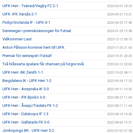
UIFK Herr - Tvärred/Vegby FC 2-1
2024-05-01 18:33
UIFK -IFK Värsås 2-1
2024-04-27 10:21
Floby/Grolanda IF - UIFK 0-1
2024-04-25 17:48
Serieseger i premiärsäsongen för Futsal
2024-01-29 12:38
Välkommen Lias!
2023-12-12 08:10
Anton Pålsson kommer hem till UIFK
2023-11-20 21:56
Premiär för seriespel i Futsal!
2023-10-31 20:20
Två blåsvarta spelare får chansen på högre nivå.
2023-02-12 20:00
UIFK Herr- BK Zenith 1-1
2022-10-02 08:11
Bergdalens IK - UIFK Herr 1-2
2022-09-24 17:25
UIFK Herr - Assyriska IK 5-0
2022-09-11 10:36
UIFK Herr - IFK Björkö 3-0
2022-08-27 11:04
UIFK Herr - Åsarp/Trädets FK 1-2
2022-08-17 11:44
UIFK Herr - Dalstorps IF 1-3
2022-08-14 10:30
UIFK Herr - Gällstads FK 3-0
2022-08-06 15:21
Jönköpings BK - UIFK Herr 5-2
2022-07-02 07:28