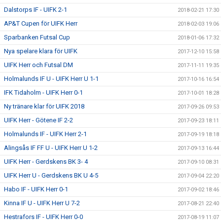
Dalstorps IF - UIFK 2-1
2018-02-21 17:30
AP&T Cupen för UIFK Herr
2018-02-03 19:06
Sparbanken Futsal Cup
2018-01-06 17:32
Nya spelare klara för UIFK
2017-12-10 15:58
UIFK Herr och Futsal DM
2017-11-11 19:35
Holmalunds IF U - UIFK Herr U 1-1
2017-10-16 16:54
IFK Tidaholm - UIFK Herr 0-1
2017-10-01 18:28
Ny tränare klar för UIFK 2018
2017-09-26 09:53
UIFK Herr - Götene IF 2-2
2017-09-23 18:11
Holmalunds IF - UIFK Herr 2-1
2017-09-19 18:18
Alingsås IF FF U - UIFK Herr U 1-2
2017-09-13 16:44
UIFK Herr - Gerdskens BK 3- 4
2017-09-10 08:31
UIFK Herr U - Gerdskens BK U 4-5
2017-09-04 22:20
Habo IF - UIFK Herr 0-1
2017-09-02 18:46
Kinna IF U - UIFK Herr U 7-2
2017-08-21 22:40
Hestrafors IF - UIFK Herr 0-0
2017-08-19 11:07