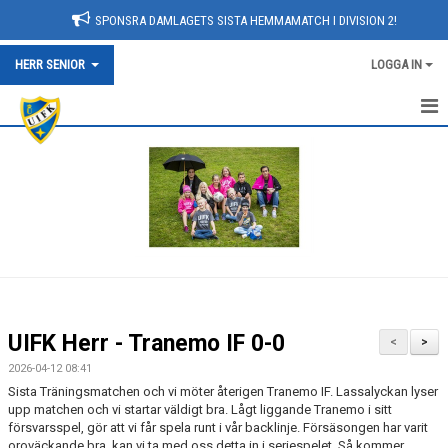
SPONSRA DAMLAGETS SISTA HEMMAMATCH I DIVISION 2!
HERR SENIOR
LOGGA IN
NYHETER
HEM
KALENDER
TRUPPEN
BILDGALLERI
UIFK Herr - Tranemo IF 0-0
<
>
DOKUMENT
2026-04-12 08:41
Sista Träningsmatchen och vi möter återigen Tranemo IF. Lassalyckan lyser
KONTAKT
upp matchen och vi startar väldigt bra. Lågt liggande Tranemo i sitt
försvarsspel, gör att vi får spela runt i vår backlinje. Försäsongen har varit
oroväckande bra, kan vi ta med oss detta in i seriespelet. Så kommer
MATCHER