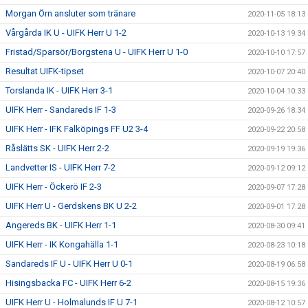
Morgan Örn ansluter som tränare
2020-11-05 18:13
Vårgårda IK U - UIFK Herr U 1-2
2020-10-13 19:34
Fristad/Sparsör/Borgstena U - UIFK Herr U 1-0
2020-10-10 17:57
Resultat UIFK-tipset
2020-10-07 20:40
Torslanda IK - UIFK Herr 3-1
2020-10-04 10:33
UIFK Herr - Sandareds IF 1-3
2020-09-26 18:34
UIFK Herr - IFK Falköpings FF U2 3-4
2020-09-22 20:58
Råslätts SK - UIFK Herr 2-2
2020-09-19 19:36
Landvetter IS - UIFK Herr 7-2
2020-09-12 09:12
UIFK Herr - Öckerö IF 2-3
2020-09-07 17:28
UIFK Herr U - Gerdskens BK U 2-2
2020-09-01 17:28
Angereds BK - UIFK Herr 1-1
2020-08-30 09:41
UIFK Herr - IK Kongahälla 1-1
2020-08-23 10:18
Sandareds IF U - UIFK Herr U 0-1
2020-08-19 06:58
Hisingsbacka FC - UIFK Herr 6-2
2020-08-15 19:36
UIFK Herr U - Holmalunds IF U 7-1
2020-08-12 10:57