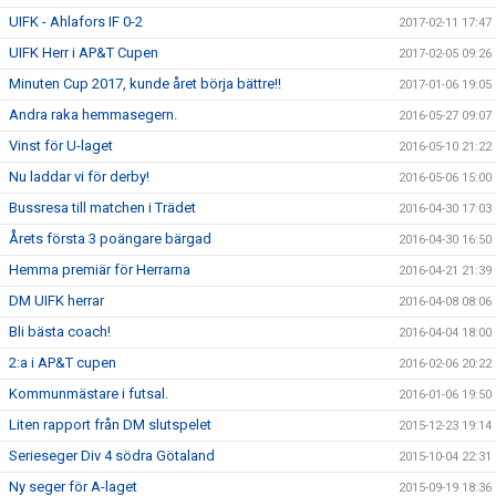
UIFK - Ahlafors IF 0-2
2017-02-11 17:47
UIFK Herr i AP&T Cupen
2017-02-05 09:26
Minuten Cup 2017, kunde året börja bättre!!
2017-01-06 19:05
Andra raka hemmasegern.
2016-05-27 09:07
Vinst för U-laget
2016-05-10 21:22
Nu laddar vi för derby!
2016-05-06 15:00
Bussresa till matchen i Trädet
2016-04-30 17:03
Årets första 3 poängare bärgad
2016-04-30 16:50
Hemma premiär för Herrarna
2016-04-21 21:39
DM UIFK herrar
2016-04-08 08:06
Bli bästa coach!
2016-04-04 18:00
2:a i AP&T cupen
2016-02-06 20:22
Kommunmästare i futsal.
2016-01-06 19:50
Liten rapport från DM slutspelet
2015-12-23 19:14
Serieseger Div 4 södra Götaland
2015-10-04 22:31
Ny seger för A-laget
2015-09-19 18:36