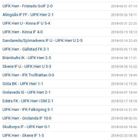
UIFK Herr - Fristads GoIF 2-0
2018-06-01 07:14
Alingsås IF FF - UIFK Herr 2-1
2018-05-26 18:11
UIFK Herr U - Kinna IF U 5-4
2018-05-21 22:25
UIFK Herr - Kinna IF 4-0
2018-05-19 18:13
Sandareds/Sjömarkens IF U - UIFK Herr U 2-5
2018-05-14 22:43
UIFK Herr - Gällstad FK 2-1
2018-05-05 17:58
Brämhults IK - UIFK Herr 2-5
2018-04-28 17:21
Skene IF U - UIFK Herr U 3-3
2018-04-24 16:52
UIFK Herr - IFK Trollhättan 0-0
2018-04-21 18:49
Göta BK - UIFK Herr 1-1
2018-04-14 19:26
Gislaveds IS - UIFK Herr 2-1
2018-04-07 18:04
Edets FK - UIFK Herr i DM 2-1
2018-03-17 18:18
UIFK Herr - IFK Falköping 3-1
2018-03-16 21:39
UIFK Herr - Grolanda IF 10-0
2018-03-08 06:55
Skultorps IF - UIFK Herr 0-1
2018-03-03 18:46
UIFK Herr - Skene IF 1-5
2018-02-25 04:30