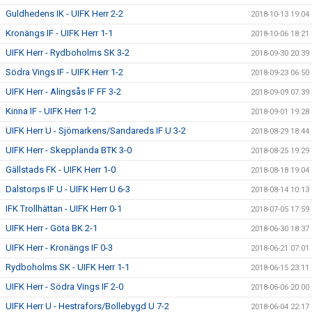
Guldhedens IK - UIFK Herr 2-2
2018-10-13 19:04
Kronängs IF - UIFK Herr 1-1
2018-10-06 18:21
UIFK Herr - Rydboholms SK 3-2
2018-09-30 20:39
Södra Vings IF - UIFK Herr 1-2
2018-09-23 06:50
UIFK Herr - Alingsås IF FF 3-2
2018-09-09 07:39
Kinna IF - UIFK Herr 1-2
2018-09-01 19:28
UIFK Herr U - Sjömarkens/Sandareds IF U 3-2
2018-08-29 18:44
UIFK Herr - Skepplanda BTK 3-0
2018-08-25 19:29
Gällstads FK - UIFK Herr 1-0
2018-08-18 19:04
Dalstorps IF U - UIFK Herr U 6-3
2018-08-14 10:13
IFK Trollhättan - UIFK Herr 0-1
2018-07-05 17:59
UIFK Herr - Göta BK 2-1
2018-06-30 18:37
UIFK Herr - Kronängs IF 0-3
2018-06-21 07:01
Rydboholms SK - UIFK Herr 1-1
2018-06-15 23:11
UIFK Herr - Södra Vings IF 2-0
2018-06-06 20:00
UIFK Herr U - Hestrafors/Bollebygd U 7-2
2018-06-04 22:17