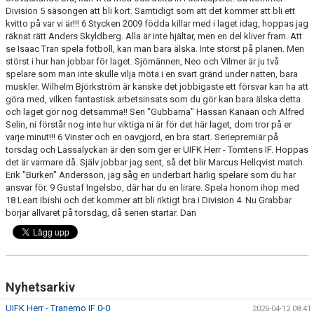
Division 5 säsongen att bli kort. Samtidigt som att det kommer att bli ett
kvitto på var vi är!!! 6 Stycken 2009 födda killar med i laget idag, hoppas jag
BORGÅS TANKAR
räknat rätt Anders Skyldberg. Alla är inte hjältar, men en del kliver fram. Att
se Isaac Tran spela fotboll, kan man bara älska. Inte störst på planen. Men
TABELL & RESULTAT
störst i hur han jobbar för laget. Sjömännen, Neo och Vilmer är ju två
spelare som man inte skulle vilja möta i en svart gränd under natten, bara
muskler. Wilhelm Björkström är kanske det jobbigaste ett försvar kan ha att
göra med, vilken fantastisk arbetsinsats som du gör kan bara älska detta
och laget gör nog detsamma!! Sen "Gubbarna" Hassan Kanaan och Alfred
Selin, ni förstår nog inte hur viktiga ni är för det här laget, dom tror på er
varje minut!!! 6 Vinster och en oavgjord, en bra start. Seriepremiär på
torsdag och Lassalyckan är den som ger er UIFK Herr - Tomtens IF. Hoppas
det är varmare då. Själv jobbar jag sent, så det blir Marcus Hellqvist match.
Erik "Burken" Andersson, jag såg en underbart härlig spelare som du har
ansvar för. 9 Gustaf Ingelsbo, där har du en lirare. Spela honom ihop med
18 Leart Ibishi och det kommer att bli riktigt bra i Division 4. Nu Grabbar
börjar allvaret på torsdag, då serien startar. Dan
Nyhetsarkiv
UIFK Herr - Tranemo IF 0-0
2026-04-12 08:41