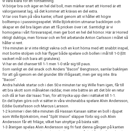
vi vara klara för en fortsättning.
Vi börjar bra och äger en hel del boll, men märker snart att Horred är ett
välorganiserat lag, så det kommer att krävas en del extra.
Vi tar oss fram på våra kanter, oftast genom att vi håller ett högre
bolltempo i passningsspelet. Wille Björkström utmanar backlinjen och
skapar en del bra lägen utan att få pricken över i:et. Samtidigt är vi
homogena i vårt försvarsspel, men ger bort en hel del hörnor. Här är Horred
riktigt duktiga, men försvar och en fint arbetande Anton Carlsson i målet så
håller vi rent.
19:e minuten är vi inte riktigt vakna och en kort hörna med ett snabbt inspel,
mot bortre stolpen och här flyger både spelare och bollen i mål till 1-0 (Ett
vackert mål och bara att gratulera).
Vi har en del chanser till 1-1 men 1-0 står sig till paus.
Som vanligt en del snack och Anders "Bacon" Bengtsson, samlar baklinjen
för att gå igenom en del grunder. Blir ifrågasatt, men ger sig inte. Bra
"Bacon".
Andra halvlek startar och i den 50:e minuten tar sig Wille fram igen, får till
ett bra skott som målvakten räddar, men inte bättre än att det blir en retur
och då är han där Isaac Tran, för att trycka upp den i nättaket till 1-1.
En del byten görs och vi sätter in våra vindsnabba spelare Alvin Andersson,
Eddie Gustafsson och Marcus Larsson.
1-2 kommer i den 68:e minuten då Hassan Kanaan sätter en boll i djupet
som Wille Björkström, med "Split Vision" släpper förbi sig och Alvin
Andersson får ett friläge, vilket han utnyttjar på bästa sätt.
1-3 återigen spelas Alvin Andersson sig fri fast denna gången på kanten