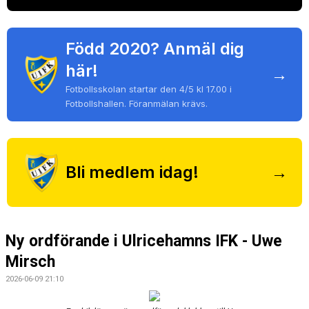
UTBILDNING
DOKUMENT
Född 2020? Anmäl dig
FOTBOLLSHALLEN
här!
→
Fotbollsskolan startar den 4/5 kl 17.00 i
INTEGRITETSPOLICY
Fotbollshallen. Föranmälan krävs.
WEBSHOP
Bli medlem idag!
→
Ny ordförande i Ulricehamns IFK - Uwe
Mirsch
2026-06-09 21:10