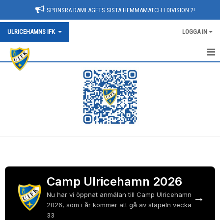
SPONSRA DAMLAGETS SISTA HEMMAMATCH I DIVISION 2!
ULRICEHAMNS IFK
LOGGA IN
HEM
KONTAKT/HITTA HIT
OM KLUBBEN
KALENDER
NYHETER
SPONSORER
Camp Ulricehamn 2026
→
Nu har vi öppnat anmälan till Camp Ulricehamn
ARRANGEMANG
2026, som i år kommer att gå av stapeln vecka
33