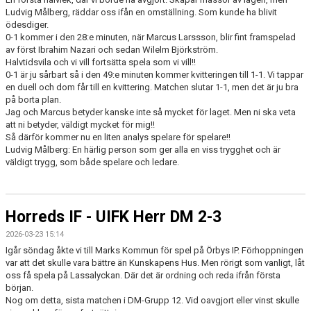
Ludvig Målberg, räddar oss ifån en omställning. Som kunde ha blivit
ödesdiger.
0-1 kommer i den 28:e minuten, när Marcus Larssson, blir fint framspelad
av först Ibrahim Nazari och sedan Wilelm Björkström.
Halvtidsvila och vi vill fortsätta spela som vi vill!!
0-1 är ju sårbart så i den 49:e minuten kommer kvitteringen till 1-1. Vi tappar
en duell och dom får till en kvittering. Matchen slutar 1-1, men det är ju bra
på borta plan.
Jag och Marcus betyder kanske inte så mycket för laget. Men ni ska veta
att ni betyder, väldigt mycket för mig!!
Så därför kommer nu en liten analys spelare för spelare!!
Ludvig Målberg: En härlig person som ger alla en viss trygghet och är
väldigt trygg, som både spelare och ledare.
Horreds IF - UIFK Herr DM 2-3
2026-03-23 15:14
Igår söndag åkte vi till Marks Kommun för spel på Örbys IP. Förhoppningen
var att det skulle vara bättre än Kunskapens Hus. Men rörigt som vanligt, låt
oss få spela på Lassalyckan. Där det är ordning och reda ifrån första
början.
Nog om detta, sista matchen i DM-Grupp 12. Vid oavgjort eller vinst skulle