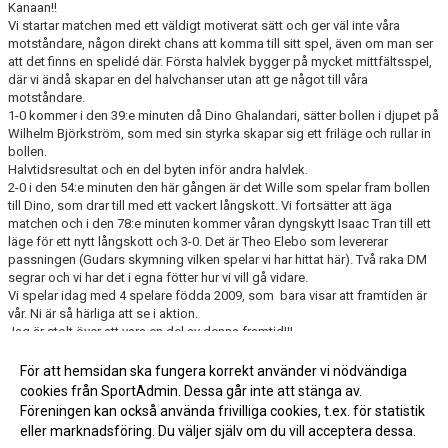
Kanaan!!
Vi startar matchen med ett väldigt motiverat sätt och ger väl inte våra
motståndare, någon direkt chans att komma till sitt spel, även om man ser
att det finns en spelidé där. Första halvlek bygger på mycket mittfältsspel,
där vi ändå skapar en del halvchanser utan att ge något till våra
motståndare.
1-0 kommer i den 39:e minuten då Dino Ghalandari, sätter bollen i djupet på
Wilhelm Björkström, som med sin styrka skapar sig ett friläge och rullar in
bollen.
Halvtidsresultat och en del byten inför andra halvlek.
2-0 i den 54:e minuten den här gången är det Wille som spelar fram bollen
till Dino, som drar till med ett vackert långskott. Vi fortsätter att äga
matchen och i den 78:e minuten kommer våran dyngskytt Isaac Tran till ett
läge för ett nytt långskott och 3-0. Det är Theo Elebo som levererar
passningen (Gudars skymning vilken spelar vi har hittat här). Två raka DM
segrar och vi har det i egna fötter hur vi vill gå vidare.
Vi spelar idag med 4 spelare födda 2009, som bara visar att framtiden är
vår. Ni är så härliga att se i aktion.
Jag är stolt över att vara en del av denna framtid!!!
Dan
För att hemsidan ska fungera korrekt använder vi nödvändiga
cookies från SportAdmin. Dessa går inte att stänga av.
Fler nyheter >>
Föreningen kan också använda frivilliga cookies, t.ex. för statistik
eller marknadsföring. Du väljer själv om du vill acceptera dessa.