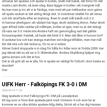
utmanar sin spelare och spelar in bollen, snett inåt bakåt, där finns för det
mesta Liam Brolin, så även idag. Bara lägger in bollen i ett övergivet mål.
Nu kan man ju tro att vi är färdiga, men med ett par mittbackar som gärna
vill spela vackert är det aldrig riktigt slut. Vi överdriver istället för att rensa
och blir straffade efter en brytning. Även hr snett inåt bakåt och 2-3.
Vi hamnar ytterligare i ett sådant här läge, skott räddning Anton. Retur skott
igen Alfred Selin räddar på mållinjen, bollen ut igen, men nu är det stängt.
Så nära var 3-3. Hade inte Anders haft sin genomgång vad det gällde
försvarsspelet i halvlek, så hade det blivit 3-3. Men det låter vi honom tro!!!
Vi avslutar bra och kan stänga matchen vid många tillfällen, men mer mål
blir det inte och det räcker ju, för nu är vi vidare.
Vilmer Svärd stoppade vi in idag för hålla liv i killar som är födda 2009. Har
jag räknat rätt nu så var vi 5 i ålderskullen. Anders Skyldberg hjälper mig
gärna annars och det är bra.
Det är så gott att se er alla, för ni spelar en väldigt fin fotboll i dom bästa av
stunder!!
Dan
UIFK Herr - Falköpings FK 3-0 i DM
2026-03-14 17:23
Idag spelade vi mot Falköpngs FK i DM på Lassalyckan.
Ett lag som vi förra året spelade jämt med i Division 4 och som tur är
kommer en av våra äldsta spelare ihåg detta, Skönt att vi har dig Hassan