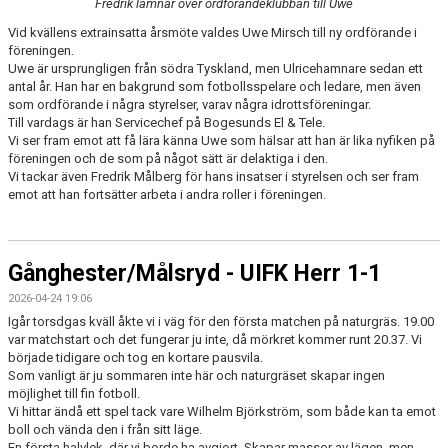
Fredrik lämnar över ordförandeklubban till Uwe
Vid kvällens extrainsatta årsmöte valdes Uwe Mirsch till ny ordförande i
föreningen.
Uwe är ursprungligen från södra Tyskland, men Ulricehamnare sedan ett
antal år. Han har en bakgrund som fotbollsspelare och ledare, men även
som ordförande i några styrelser, varav några idrottsföreningar.
Till vardags är han Servicechef på Bogesunds El & Tele.
Vi ser fram emot att få lära känna Uwe som hälsar att han är lika nyfiken på
föreningen och de som på något sätt är delaktiga i den.
Vi tackar även Fredrik Målberg för hans insatser i styrelsen och ser fram
emot att han fortsätter arbeta i andra roller i föreningen.
Gånghester/Målsryd - UIFK Herr 1-1
2026-04-24 19:06
Igår torsdgas kväll åkte vi i väg för den första matchen på naturgräs. 19.00
var matchstart och det fungerar ju inte, då mörkret kommer runt 20.37. Vi
började tidigare och tog en kortare pausvila.
Som vanligt är ju sommaren inte här och naturgräset skapar ingen
möjlighet till fin fotboll.
Vi hittar ändå ett spel tack vare Wilhelm Björkström, som både kan ta emot
boll och vända den i från sitt läge.
En första halvlek, där vi borde ha avgjort. Skapar massor av lägen, men