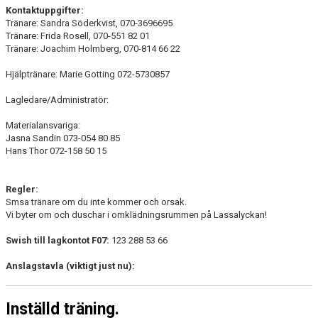
Kontaktuppgifter:
Tränare: Sandra Söderkvist, 070-3696695
Tränare: Frida Rosell, 070-551 82 01
Tränare: Joachim Holmberg, 070-814 66 22
Hjälptränare: Marie Gotting 072-5730857
Lagledare/Administratör:
Materialansvariga:
Jasna Sandin 073-054 80 85
Hans Thor 072-158 50 15
Regler:
Smsa tränare om du inte kommer och orsak.
Vi byter om och duschar i omklädningsrummen på Lassalyckan!
Swish till lagkontot F07:
123 288 53 66
Anslagstavla (viktigt just nu):
Inställd träning.