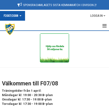
SPONSRA DAMLAGETS SISTA HEMMAMATCH I DIVISION 2!
F2007/2008
LOGGA IN
HEM
TRUPPEN
NYHETER
KALENDER
BILDGALLERI
Välkommen till F07/08
DOKUMENT
Träningstider från 1 april:
Måndagar kl: 19:00 - 20:30 B-plan
KONTAKT
Onsdagar kl: 17:30 - 19:00 B-plan
Torsdagar kl: 17:30 - 19:00 B-plan
MATCHER