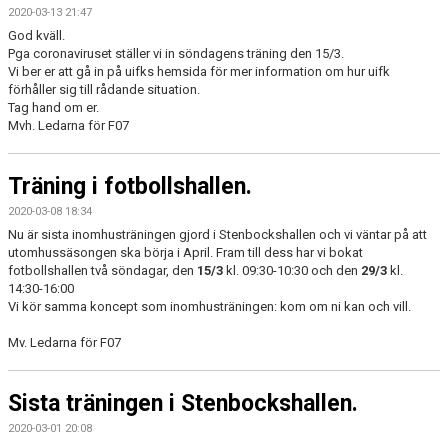
2020-03-13 21:47
God kväll.
Pga coronaviruset ställer vi in söndagens träning den 15/3.
Vi ber er att gå in på uifks hemsida för mer information om hur uifk
förhåller sig till rådande situation.
Tag hand om er.
Mvh. Ledarna för F07
Träning i fotbollshallen.
2020-03-08 18:34
Nu är sista inomhusträningen gjord i Stenbockshallen och vi väntar på att
utomhussäsongen ska börja i April. Fram till dess har vi bokat
fotbollshallen två söndagar, den
15/3
kl. 09:30-10:30 och den
29/3
kl.
14:30-16:00
Vi kör samma koncept som inomhusträningen: kom om ni kan och vill.
Mv. Ledarna för F07
Sista träningen i Stenbockshallen.
2020-03-01 20:08