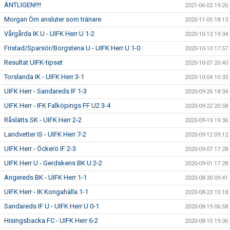
ÄNTLIGEN!!!!
2021-06-02 19:26
Morgan Örn ansluter som tränare
2020-11-05 18:13
Vårgårda IK U - UIFK Herr U 1-2
2020-10-13 19:34
Fristad/Sparsör/Borgstena U - UIFK Herr U 1-0
2020-10-10 17:57
Resultat UIFK-tipset
2020-10-07 20:40
Torslanda IK - UIFK Herr 3-1
2020-10-04 10:33
UIFK Herr - Sandareds IF 1-3
2020-09-26 18:34
UIFK Herr - IFK Falköpings FF U2 3-4
2020-09-22 20:58
Råslätts SK - UIFK Herr 2-2
2020-09-19 19:36
Landvetter IS - UIFK Herr 7-2
2020-09-12 09:12
UIFK Herr - Öckerö IF 2-3
2020-09-07 17:28
UIFK Herr U - Gerdskens BK U 2-2
2020-09-01 17:28
Angereds BK - UIFK Herr 1-1
2020-08-30 09:41
UIFK Herr - IK Kongahälla 1-1
2020-08-23 10:18
Sandareds IF U - UIFK Herr U 0-1
2020-08-19 06:58
Hisingsbacka FC - UIFK Herr 6-2
2020-08-15 19:36