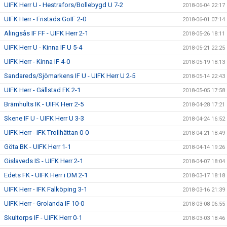
UIFK Herr U - Hestrafors/Bollebygd U 7-2
2018-06-04 22:17
UIFK Herr - Fristads GoIF 2-0
2018-06-01 07:14
Alingsås IF FF - UIFK Herr 2-1
2018-05-26 18:11
UIFK Herr U - Kinna IF U 5-4
2018-05-21 22:25
UIFK Herr - Kinna IF 4-0
2018-05-19 18:13
Sandareds/Sjömarkens IF U - UIFK Herr U 2-5
2018-05-14 22:43
UIFK Herr - Gällstad FK 2-1
2018-05-05 17:58
Brämhults IK - UIFK Herr 2-5
2018-04-28 17:21
Skene IF U - UIFK Herr U 3-3
2018-04-24 16:52
UIFK Herr - IFK Trollhättan 0-0
2018-04-21 18:49
Göta BK - UIFK Herr 1-1
2018-04-14 19:26
Gislaveds IS - UIFK Herr 2-1
2018-04-07 18:04
Edets FK - UIFK Herr i DM 2-1
2018-03-17 18:18
UIFK Herr - IFK Falköping 3-1
2018-03-16 21:39
UIFK Herr - Grolanda IF 10-0
2018-03-08 06:55
Skultorps IF - UIFK Herr 0-1
2018-03-03 18:46