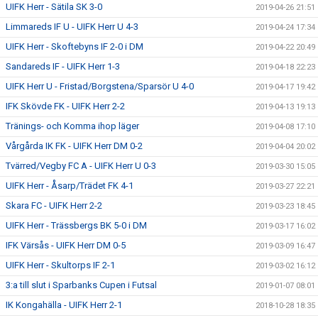
UIFK Herr - Sätila SK 3-0
2019-04-26 21:51
Limmareds IF U - UIFK Herr U 4-3
2019-04-24 17:34
UIFK Herr - Skoftebyns IF 2-0 i DM
2019-04-22 20:49
Sandareds IF - UIFK Herr 1-3
2019-04-18 22:23
UIFK Herr U - Fristad/Borgstena/Sparsör U 4-0
2019-04-17 19:42
IFK Skövde FK - UIFK Herr 2-2
2019-04-13 19:13
Tränings- och Komma ihop läger
2019-04-08 17:10
Vårgårda IK FK - UIFK Herr DM 0-2
2019-04-04 20:02
Tvärred/Vegby FC A - UIFK Herr U 0-3
2019-03-30 15:05
UIFK Herr - Åsarp/Trädet FK 4-1
2019-03-27 22:21
Skara FC - UIFK Herr 2-2
2019-03-23 18:45
UIFK Herr - Trässbergs BK 5-0 i DM
2019-03-17 16:02
IFK Värsås - UIFK Herr DM 0-5
2019-03-09 16:47
UIFK Herr - Skultorps IF 2-1
2019-03-02 16:12
3:a till slut i Sparbanks Cupen i Futsal
2019-01-07 08:01
IK Kongahälla - UIFK Herr 2-1
2018-10-28 18:35