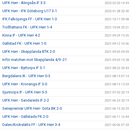
UIFK Herr - Alingsås IF 3-3
2022-02-20 14:49
UIFK Herr - IFK Göteborg U17 3-1
2022-01-28 20:30
IFK Falköpings FF - UIFK Herr 1-3
2021-10-17 09:08
Trollhättans FK - UIFK Herr 1-4
2021-10-04 20:21
Kinna IF - UIFK Herr 4-2
2021-09-29 19:25
Gällstad FK - UIFK Herr 1-0
2021-09-12 16:06
UIFK Herr - Skepplanda BTK 2-0
2021-09-05 09:09
Inför matchen mot Skepplanda 4/9 -21
2021-09-03 15:28
UIFK Herr - Byttorps IF 3-1
2021-08-22 20:43
Bergdalens IK - UIFK Herr 0-3
2021-08-19 07:14
UIFK Herr - Kronängs IF 3-0
2021-08-15 12:03
Sjuntorps IF - UIFK Herr 0-5
2021-07-03 20:19
UIFK Herr - Sandareds IF 2-2
2021-06-23 20:19
Seriepremiär UIFK Herr- Göta BK 2-0
2021-06-13 20:29
UIFK Herr - Gällstads FK 2-0
2021-06-11 16:44
Dalen/Krokslätts FF - UIFK Herr 3-4
2021-06-06 07:33