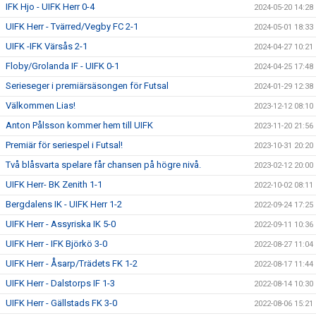
IFK Hjo - UIFK Herr 0-4
2024-05-20 14:28
UIFK Herr - Tvärred/Vegby FC 2-1
2024-05-01 18:33
UIFK -IFK Värsås 2-1
2024-04-27 10:21
Floby/Grolanda IF - UIFK 0-1
2024-04-25 17:48
Serieseger i premiärsäsongen för Futsal
2024-01-29 12:38
Välkommen Lias!
2023-12-12 08:10
Anton Pålsson kommer hem till UIFK
2023-11-20 21:56
Premiär för seriespel i Futsal!
2023-10-31 20:20
Två blåsvarta spelare får chansen på högre nivå.
2023-02-12 20:00
UIFK Herr- BK Zenith 1-1
2022-10-02 08:11
Bergdalens IK - UIFK Herr 1-2
2022-09-24 17:25
UIFK Herr - Assyriska IK 5-0
2022-09-11 10:36
UIFK Herr - IFK Björkö 3-0
2022-08-27 11:04
UIFK Herr - Åsarp/Trädets FK 1-2
2022-08-17 11:44
UIFK Herr - Dalstorps IF 1-3
2022-08-14 10:30
UIFK Herr - Gällstads FK 3-0
2022-08-06 15:21