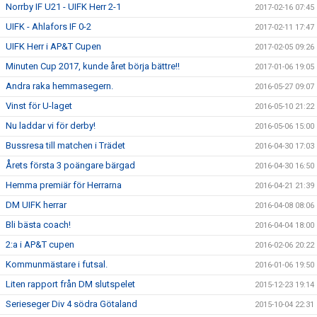
Norrby IF U21 - UIFK Herr 2-1
2017-02-16 07:45
UIFK - Ahlafors IF 0-2
2017-02-11 17:47
UIFK Herr i AP&T Cupen
2017-02-05 09:26
Minuten Cup 2017, kunde året börja bättre!!
2017-01-06 19:05
Andra raka hemmasegern.
2016-05-27 09:07
Vinst för U-laget
2016-05-10 21:22
Nu laddar vi för derby!
2016-05-06 15:00
Bussresa till matchen i Trädet
2016-04-30 17:03
Årets första 3 poängare bärgad
2016-04-30 16:50
Hemma premiär för Herrarna
2016-04-21 21:39
DM UIFK herrar
2016-04-08 08:06
Bli bästa coach!
2016-04-04 18:00
2:a i AP&T cupen
2016-02-06 20:22
Kommunmästare i futsal.
2016-01-06 19:50
Liten rapport från DM slutspelet
2015-12-23 19:14
Serieseger Div 4 södra Götaland
2015-10-04 22:31