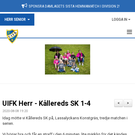
SPONSRA DAMLAGETS SISTA HEMMAMATCH I DIVISION 2!
HERR SENIOR
LOGGA IN
NYHETER
HEM
KALENDER
TRUPPEN
BILDGALLERI
UIFK Herr - Kållereds SK 1-4
<
>
DOKUMENT
2020-08-08 19:20
Idag mötte vi Kållereds SK på, Lassalyckans Konstgräs, tredje matchen i
KONTAKT
serien.
Vi börjar bra och får en straff i den 6 minuten, lite märklig för det kändes
MATCHER