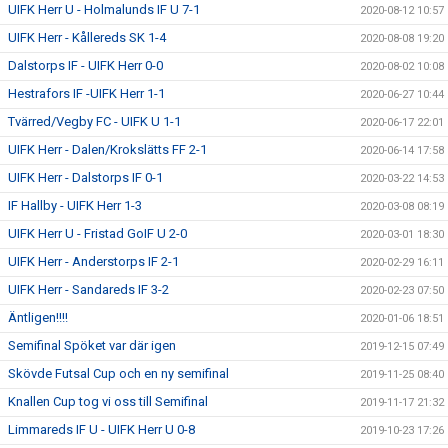
UIFK Herr U - Holmalunds IF U 7-1
2020-08-12 10:57
UIFK Herr - Kållereds SK 1-4
2020-08-08 19:20
Dalstorps IF - UIFK Herr 0-0
2020-08-02 10:08
Hestrafors IF -UIFK Herr 1-1
2020-06-27 10:44
Tvärred/Vegby FC - UIFK U 1-1
2020-06-17 22:01
UIFK Herr - Dalen/Krokslätts FF 2-1
2020-06-14 17:58
UIFK Herr - Dalstorps IF 0-1
2020-03-22 14:53
IF Hallby - UIFK Herr 1-3
2020-03-08 08:19
UIFK Herr U - Fristad GoIF U 2-0
2020-03-01 18:30
UIFK Herr - Anderstorps IF 2-1
2020-02-29 16:11
UIFK Herr - Sandareds IF 3-2
2020-02-23 07:50
Äntligen!!!!
2020-01-06 18:51
Semifinal Spöket var där igen
2019-12-15 07:49
Skövde Futsal Cup och en ny semifinal
2019-11-25 08:40
Knallen Cup tog vi oss till Semifinal
2019-11-17 21:32
Limmareds IF U - UIFK Herr U 0-8
2019-10-23 17:26