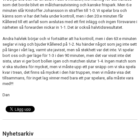
som det borde blivit en målchansutvisning och kanske frispark. Men 6:e
minuten slår Kristoffer Johansson in straffen till 1-0. Vi spelar bra och
BORGÅS TANKAR
känns som vi har det hela under kontroll, men i den 20:e minuten får
Kållered till ett anfall som avslutas med ett fint inlägg och ingen försvarare i
TABELL & RESULTAT
närheten så forwarden nickar in 1-1. Det är också halvtidsresultatet.
Andra halvlek börjar och vi fortsätter att ha kontroll, men i den 63:e minuten
seglar vi iväg och bjuder Kållered på 1-2. Nu händer något som jag inte sett
på länge i vårt lag, varmt ute javisst, men så stekhett var det inte. Vi spelar
bort oss och ger läge för 1-3 i den 90 minuten, men det var visst inte det
sista, utan vi ger bort bollen igen och matchen slutar 1-4. Ingen match som
vi ska studera för mycket, men vi måste upp ett par snäpp om vi ska spela
kvar i trean, det finns så mycket i den här truppen, men vi måste visa det
tillsammans, för inget lag vinner med bara ett par spelare, alla måste vara
med!!!
Dan
Nyhetsarkiv