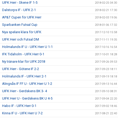
UIFK Herr - Skene IF 1-5
2018-02-25 04:30
Dalstorps IF - UIFK 2-1
2018-02-21 17:30
AP&T Cupen för UIFK Herr
2018-02-03 19:06
Sparbanken Futsal Cup
2018-01-06 17:32
Nya spelare klara för UIFK
2017-12-10 15:58
UIFK Herr och Futsal DM
2017-11-11 19:35
Holmalunds IF U - UIFK Herr U 1-1
2017-10-16 16:54
IFK Tidaholm - UIFK Herr 0-1
2017-10-01 18:28
Ny tränare klar för UIFK 2018
2017-09-26 09:53
UIFK Herr - Götene IF 2-2
2017-09-23 18:11
Holmalunds IF - UIFK Herr 2-1
2017-09-19 18:18
Alingsås IF FF U - UIFK Herr U 1-2
2017-09-13 16:44
UIFK Herr - Gerdskens BK 3- 4
2017-09-10 08:31
UIFK Herr U - Gerdskens BK U 4-5
2017-09-04 22:20
Habo IF - UIFK Herr 0-1
2017-09-02 18:46
Kinna IF U - UIFK Herr U 7-2
2017-08-21 22:40