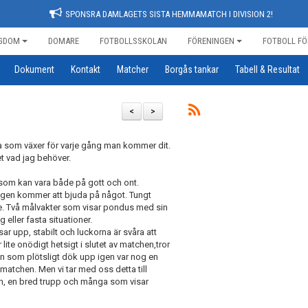
SPONSRA DAMLAGETS SISTA HEMMAMATCH I DIVISION 2!
GDOM
DOMARE
FOTBOLLSSKOLAN
FÖRENINGEN
FOTBOLL FÖ
Dokument
Kontakt
Matcher
Borgås tankar
Tabell & Resultat
<
>
na som växer för varje gång man kommer dit.
et vad jag behöver.
t, som kan vara både på gott och ont.
 lagen kommer att bjuda på något. Tungt
inte. Två målvakter som visar pondus med sin
 eller fasta situationer.
r upp, stabilt och luckorna är svåra att
lite onödigt hetsigt i slutet av matchen,tror
n som plötsligt dök upp igen var nog en
v matchen. Men vi tar med oss detta till
an, en bred trupp och många som visar