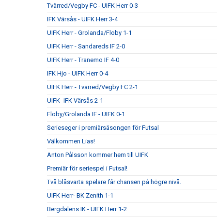
Tvärred/Vegby FC - UIFK Herr 0-3
IFK Värsås - UIFK Herr 3-4
UIFK Herr - Grolanda/Floby 1-1
UIFK Herr - Sandareds IF 2-0
UIFK Herr - Tranemo IF 4-0
IFK Hjo - UIFK Herr 0-4
UIFK Herr - Tvärred/Vegby FC 2-1
UIFK -IFK Värsås 2-1
Floby/Grolanda IF - UIFK 0-1
Serieseger i premiärsäsongen för Futsal
Välkommen Lias!
Anton Pålsson kommer hem till UIFK
Premiär för seriespel i Futsal!
Två blåsvarta spelare får chansen på högre nivå.
UIFK Herr- BK Zenith 1-1
Bergdalens IK - UIFK Herr 1-2