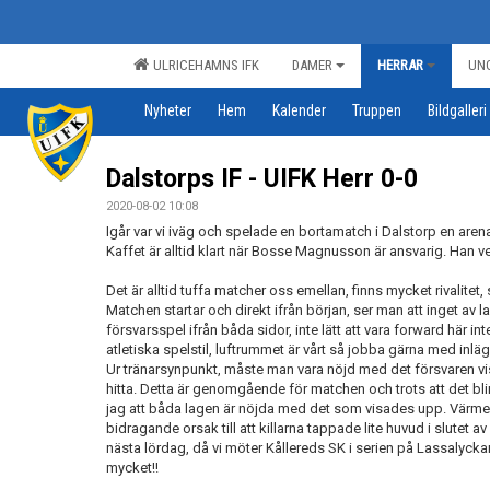
ULRICEHAMNS IFK
DAMER
HERRAR
UN
Nyheter
Hem
Kalender
Truppen
Bildgalleri
Dalstorps IF - UIFK Herr 0-0
2020-08-02 10:08
Igår var vi iväg och spelade en bortamatch i Dalstorp en are
Kaffet är alltid klart när Bosse Magnusson är ansvarig. Han v
Det är alltid tuffa matcher oss emellan, finns mycket rivalite
Matchen startar och direkt ifrån början, ser man att inget av
försvarsspel ifrån båda sidor, inte lätt att vara forward här 
atletiska spelstil, luftrummet är vårt så jobba gärna med inlägg
Ur tränarsynpunkt, måste man vara nöjd med det försvaren visa
hitta. Detta är genomgående för matchen och trots att det blir 
jag att båda lagen är nöjda med det som visades upp. Värme
bidragande orsak till att killarna tappade lite huvud i slutet a
nästa lördag, då vi möter Kållereds SK i serien på Lassalyck
mycket!!