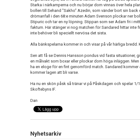
Starka i närkamperna och nu börjar dom vinnas över hela plan
bollen till Sehand "Sakho" Azedin, som vänder bort sin back oc
drömanfall i den 68:e minuten Adam Svenson plockar ner bolle
Stipuric och tar en ny löpning. Stippan som ser Adam fri i mitt
faktum. Här stänger vi nog matchen för Sandared hittar inte fram
inte behöver bli speciellt nervösa det sista.
Alla bänkspelarna kommer in och visar på vår härliga bredd. K
Sen att få se Dennis Hansson pondus vid fasta situationer, g
en målvakt som boxar eller plockar dom höga inläggen. Men d
ha en eloge för en fint genomförd match. Sandared kommer a
kommer lagen att bli varse.
Ha nu en skön påsk så tränar vi på Påskdagen och spelar 1/
Skoftebyns IF.
Dan
Nyhetsarkiv