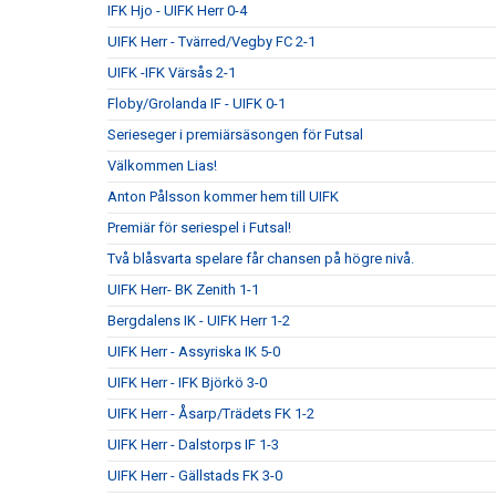
IFK Hjo - UIFK Herr 0-4
UIFK Herr - Tvärred/Vegby FC 2-1
UIFK -IFK Värsås 2-1
Floby/Grolanda IF - UIFK 0-1
Serieseger i premiärsäsongen för Futsal
Välkommen Lias!
Anton Pålsson kommer hem till UIFK
Premiär för seriespel i Futsal!
Två blåsvarta spelare får chansen på högre nivå.
UIFK Herr- BK Zenith 1-1
Bergdalens IK - UIFK Herr 1-2
UIFK Herr - Assyriska IK 5-0
UIFK Herr - IFK Björkö 3-0
UIFK Herr - Åsarp/Trädets FK 1-2
UIFK Herr - Dalstorps IF 1-3
UIFK Herr - Gällstads FK 3-0