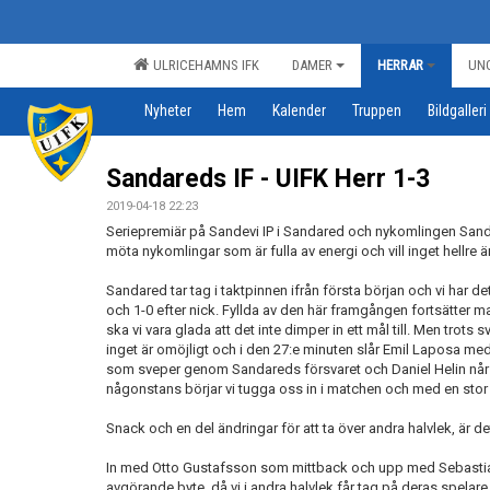
ULRICEHAMNS IFK
DAMER
HERRAR
UN
Nyheter
Hem
Kalender
Truppen
Bildgalleri
Sandareds IF - UIFK Herr 1-3
2019-04-18 22:23
Seriepremiär på Sandevi IP i Sandared och nykomlingen Sandar
möta nykomlingar som är fulla av energi och vill inget hellre än
Sandared tar tag i taktpinnen ifrån första början och vi har d
och 1-0 efter nick. Fyllda av den här framgången fortsätter m
ska vi vara glada att det inte dimper in ett mål till. Men trots s
inget är omöjligt och i den 27:e minuten slår Emil Laposa me
som sveper genom Sandareds försvaret och Daniel Helin når 
någonstans börjar vi tugga oss in i matchen och med en stor m
Snack och en del ändringar för att ta över andra halvlek, är 
In med Otto Gustafsson som mittback och upp med Sebastian
avgörande byte, då vi i andra halvlek får tag på deras spelare