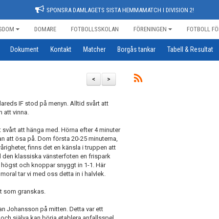
SPONSRA DAMLAGETS SISTA HEMMAMATCH I DIVISION 2!
GDOM
DOMARE
FOTBOLLSSKOLAN
FÖRENINGEN
FOTBOLL FÖ
Dokument
Kontakt
Matcher
Borgås tankar
Tabell & Resultat
<
>
eds IF stod på menyn. Alltid svårt att
 att vinna.
et svårt att hänga med. Hörna efter 4 minuter
an att ösa på. Dom första 20-25 minuterna,
vårigheter, finns det en känsla i truppen att
d den klassiska vänsterfoten en frispark
högst och knoppar snyggt in 1-1. Här
oral tar vi med oss detta in i halvlek.
det som granskas.
 Johansson på mitten. Detta var ett
 och själva kan börja etablera anfallsspel.