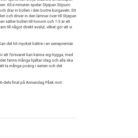
en. 65:e minuten spelar Stjepan Stipuric
h drar in bollen i den bortre burgaveln. Ett
n och driver in den lämnar över till Stjepan
en sätter bollen till honom och 1-3 är ett
 till något direkt avslut, vilket gör att vi
an det bli mycket bättre i en seriepremiär.
ör att försvaret kan känna sig trygga, med
et fanns många hjältar idag och alla ska
tt ta många poäng i serien och det
16-dels final på Annandag Påsk mot