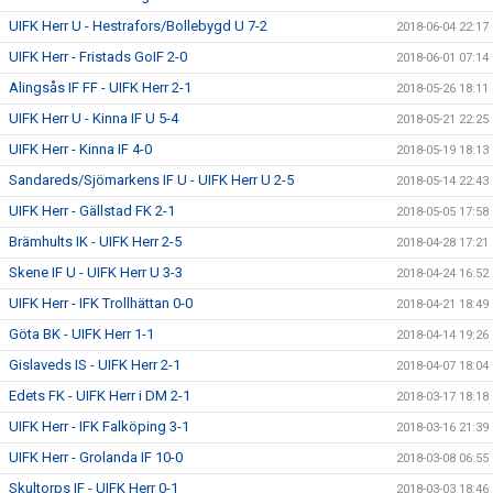
UIFK Herr U - Hestrafors/Bollebygd U 7-2
2018-06-04 22:17
UIFK Herr - Fristads GoIF 2-0
2018-06-01 07:14
Alingsås IF FF - UIFK Herr 2-1
2018-05-26 18:11
UIFK Herr U - Kinna IF U 5-4
2018-05-21 22:25
UIFK Herr - Kinna IF 4-0
2018-05-19 18:13
Sandareds/Sjömarkens IF U - UIFK Herr U 2-5
2018-05-14 22:43
UIFK Herr - Gällstad FK 2-1
2018-05-05 17:58
Brämhults IK - UIFK Herr 2-5
2018-04-28 17:21
Skene IF U - UIFK Herr U 3-3
2018-04-24 16:52
UIFK Herr - IFK Trollhättan 0-0
2018-04-21 18:49
Göta BK - UIFK Herr 1-1
2018-04-14 19:26
Gislaveds IS - UIFK Herr 2-1
2018-04-07 18:04
Edets FK - UIFK Herr i DM 2-1
2018-03-17 18:18
UIFK Herr - IFK Falköping 3-1
2018-03-16 21:39
UIFK Herr - Grolanda IF 10-0
2018-03-08 06:55
Skultorps IF - UIFK Herr 0-1
2018-03-03 18:46