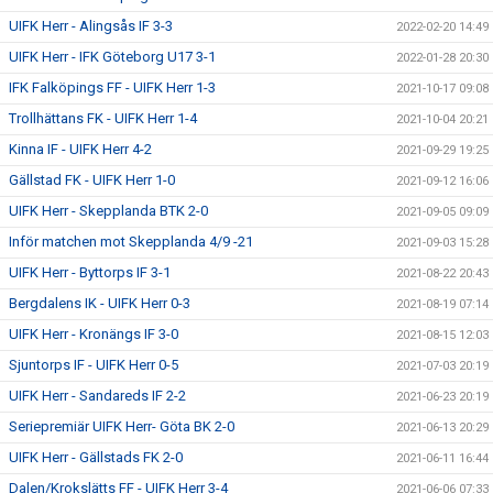
UIFK Herr - Alingsås IF 3-3
2022-02-20 14:49
UIFK Herr - IFK Göteborg U17 3-1
2022-01-28 20:30
IFK Falköpings FF - UIFK Herr 1-3
2021-10-17 09:08
Trollhättans FK - UIFK Herr 1-4
2021-10-04 20:21
Kinna IF - UIFK Herr 4-2
2021-09-29 19:25
Gällstad FK - UIFK Herr 1-0
2021-09-12 16:06
UIFK Herr - Skepplanda BTK 2-0
2021-09-05 09:09
Inför matchen mot Skepplanda 4/9 -21
2021-09-03 15:28
UIFK Herr - Byttorps IF 3-1
2021-08-22 20:43
Bergdalens IK - UIFK Herr 0-3
2021-08-19 07:14
UIFK Herr - Kronängs IF 3-0
2021-08-15 12:03
Sjuntorps IF - UIFK Herr 0-5
2021-07-03 20:19
UIFK Herr - Sandareds IF 2-2
2021-06-23 20:19
Seriepremiär UIFK Herr- Göta BK 2-0
2021-06-13 20:29
UIFK Herr - Gällstads FK 2-0
2021-06-11 16:44
Dalen/Krokslätts FF - UIFK Herr 3-4
2021-06-06 07:33