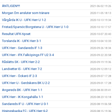
ÄNTLIGEN!!!!
2021-06-02 19:26
Morgan Örn ansluter som tränare
2020-11-05 18:13
Vårgårda IK U - UIFK Herr U 1-2
2020-10-13 19:34
Fristad/Sparsör/Borgstena U - UIFK Herr U 1-0
2020-10-10 17:57
Resultat UIFK-tipset
2020-10-07 20:40
Torslanda IK - UIFK Herr 3-1
2020-10-04 10:33
UIFK Herr - Sandareds IF 1-3
2020-09-26 18:34
UIFK Herr - IFK Falköpings FF U2 3-4
2020-09-22 20:58
Råslätts SK - UIFK Herr 2-2
2020-09-19 19:36
Landvetter IS - UIFK Herr 7-2
2020-09-12 09:12
UIFK Herr - Öckerö IF 2-3
2020-09-07 17:28
UIFK Herr U - Gerdskens BK U 2-2
2020-09-01 17:28
Angereds BK - UIFK Herr 1-1
2020-08-30 09:41
UIFK Herr - IK Kongahälla 1-1
2020-08-23 10:18
Sandareds IF U - UIFK Herr U 0-1
2020-08-19 06:58
Hisingsbacka FC - UIFK Herr 6-2
2020-08-15 19:36