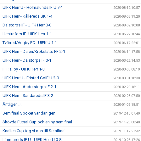
UIFK Herr U - Holmalunds IF U 7-1
2020-08-12 10:57
UIFK Herr - Kållereds SK 1-4
2020-08-08 19:20
Dalstorps IF - UIFK Herr 0-0
2020-08-02 10:08
Hestrafors IF -UIFK Herr 1-1
2020-06-27 10:44
Tvärred/Vegby FC - UIFK U 1-1
2020-06-17 22:01
UIFK Herr - Dalen/Krokslätts FF 2-1
2020-06-14 17:58
UIFK Herr - Dalstorps IF 0-1
2020-03-22 14:53
IF Hallby - UIFK Herr 1-3
2020-03-08 08:19
UIFK Herr U - Fristad GoIF U 2-0
2020-03-01 18:30
UIFK Herr - Anderstorps IF 2-1
2020-02-29 16:11
UIFK Herr - Sandareds IF 3-2
2020-02-23 07:50
Äntligen!!!!
2020-01-06 18:51
Semifinal Spöket var där igen
2019-12-15 07:49
Skövde Futsal Cup och en ny semifinal
2019-11-25 08:40
Knallen Cup tog vi oss till Semifinal
2019-11-17 21:32
Limmareds IF U - UIFK Herr U 0-8
2019-10-23 17:26