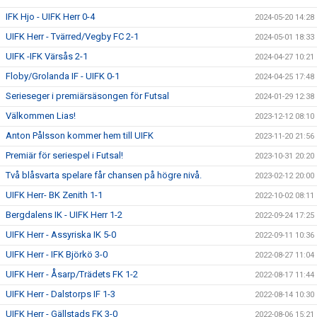
IFK Hjo - UIFK Herr 0-4
2024-05-20 14:28
UIFK Herr - Tvärred/Vegby FC 2-1
2024-05-01 18:33
UIFK -IFK Värsås 2-1
2024-04-27 10:21
Floby/Grolanda IF - UIFK 0-1
2024-04-25 17:48
Serieseger i premiärsäsongen för Futsal
2024-01-29 12:38
Välkommen Lias!
2023-12-12 08:10
Anton Pålsson kommer hem till UIFK
2023-11-20 21:56
Premiär för seriespel i Futsal!
2023-10-31 20:20
Två blåsvarta spelare får chansen på högre nivå.
2023-02-12 20:00
UIFK Herr- BK Zenith 1-1
2022-10-02 08:11
Bergdalens IK - UIFK Herr 1-2
2022-09-24 17:25
UIFK Herr - Assyriska IK 5-0
2022-09-11 10:36
UIFK Herr - IFK Björkö 3-0
2022-08-27 11:04
UIFK Herr - Åsarp/Trädets FK 1-2
2022-08-17 11:44
UIFK Herr - Dalstorps IF 1-3
2022-08-14 10:30
UIFK Herr - Gällstads FK 3-0
2022-08-06 15:21