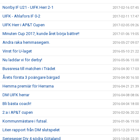
Norrby IF U21 - UIFK Herr 2-1
2017-02-16 07:45
UIFK - Ahlafors IF 0-2
2017-02-11 17:47
UIFK Herr i AP&T Cupen
2017-02-05 09:26
Minuten Cup 2017, kunde året börja bättre!!
2017-01-06 19:05
Andra raka hemmasegern.
2016-05-27 09:07
Vinst för U-laget
2016-05-10 21:22
Nu laddar vi för derby!
2016-05-06 15:00
Bussresa till matchen i Trädet
2016-04-30 17:03
Årets första 3 poängare bärgad
2016-04-30 16:50
Hemma premiär för Herrarna
2016-04-21 21:39
DM UIFK herrar
2016-04-08 08:06
Bli bästa coach!
2016-04-04 18:00
2:a i AP&T cupen
2016-02-06 20:22
Kommunmästare i futsal.
2016-01-06 19:50
Liten rapport från DM slutspelet
2015-12-23 19:14
Serieseger Div 4 södra Götaland
2015-10-04 22:31