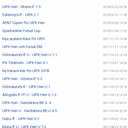
UIFK Herr - Skene IF 1-5
2018-02-25 04:30
Dalstorps IF - UIFK 2-1
2018-02-21 17:30
AP&T Cupen för UIFK Herr
2018-02-03 19:06
Sparbanken Futsal Cup
2018-01-06 17:32
Nya spelare klara för UIFK
2017-12-10 15:58
UIFK Herr och Futsal DM
2017-11-11 19:35
Holmalunds IF U - UIFK Herr U 1-1
2017-10-16 16:54
IFK Tidaholm - UIFK Herr 0-1
2017-10-01 18:28
Ny tränare klar för UIFK 2018
2017-09-26 09:53
UIFK Herr - Götene IF 2-2
2017-09-23 18:11
Holmalunds IF - UIFK Herr 2-1
2017-09-19 18:18
Alingsås IF FF U - UIFK Herr U 1-2
2017-09-13 16:44
UIFK Herr - Gerdskens BK 3- 4
2017-09-10 08:31
UIFK Herr U - Gerdskens BK U 4-5
2017-09-04 22:20
Habo IF - UIFK Herr 0-1
2017-09-02 18:46
Kinna IF U - UIFK Herr U 7-2
2017-08-21 22:40