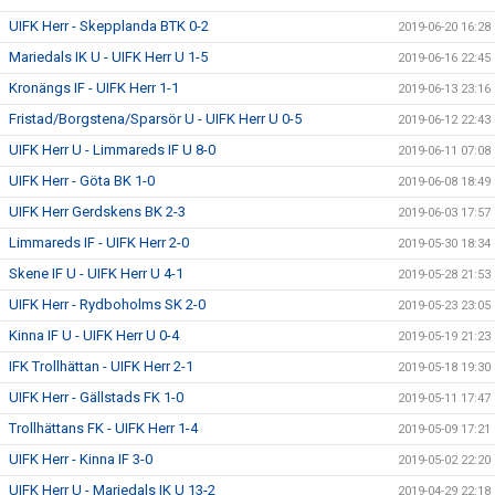
UIFK Herr - Skepplanda BTK 0-2
2019-06-20 16:28
Mariedals IK U - UIFK Herr U 1-5
2019-06-16 22:45
Kronängs IF - UIFK Herr 1-1
2019-06-13 23:16
Fristad/Borgstena/Sparsör U - UIFK Herr U 0-5
2019-06-12 22:43
UIFK Herr U - Limmareds IF U 8-0
2019-06-11 07:08
UIFK Herr - Göta BK 1-0
2019-06-08 18:49
UIFK Herr Gerdskens BK 2-3
2019-06-03 17:57
Limmareds IF - UIFK Herr 2-0
2019-05-30 18:34
Skene IF U - UIFK Herr U 4-1
2019-05-28 21:53
UIFK Herr - Rydboholms SK 2-0
2019-05-23 23:05
Kinna IF U - UIFK Herr U 0-4
2019-05-19 21:23
IFK Trollhättan - UIFK Herr 2-1
2019-05-18 19:30
UIFK Herr - Gällstads FK 1-0
2019-05-11 17:47
Trollhättans FK - UIFK Herr 1-4
2019-05-09 17:21
UIFK Herr - Kinna IF 3-0
2019-05-02 22:20
UIFK Herr U - Mariedals IK U 13-2
2019-04-29 22:18