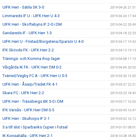
UIFK Herr - Sätila SK 3-0
2019-04-26 21:51
Limmareds IF U - UIFK Herr U 4-3
2019-04-24 17:34
UIFK Herr - Skoftebyns IF 2-0 i DM
2019-04-22 20:49
Sandareds IF - UIFK Herr 1-3
2019-04-18 22:23
UIFK Herr U - Fristad/Borgstena/Sparsör U 4-0
2019-04-17 19:42
IFK Skövde FK - UIFK Herr 2-2
2019-04-13 19:13
Tränings- och Komma ihop läger
2019-04-08 17:10
Vårgårda IK FK - UIFK Herr DM 0-2
2019-04-04 20:02
Tvärred/Vegby FC A - UIFK Herr U 0-3
2019-03-30 15:05
UIFK Herr - Åsarp/Trädet FK 4-1
2019-03-27 22:21
Skara FC - UIFK Herr 2-2
2019-03-23 18:45
UIFK Herr - Trässbergs BK 5-0 i DM
2019-03-17 16:02
IFK Värsås - UIFK Herr DM 0-5
2019-03-09 16:47
UIFK Herr - Skultorps IF 2-1
2019-03-02 16:12
3:a till slut i Sparbanks Cupen i Futsal
2019-01-07 08:01
IK Kongahälla - UIFK Herr 2-1
2018-10-28 18:35