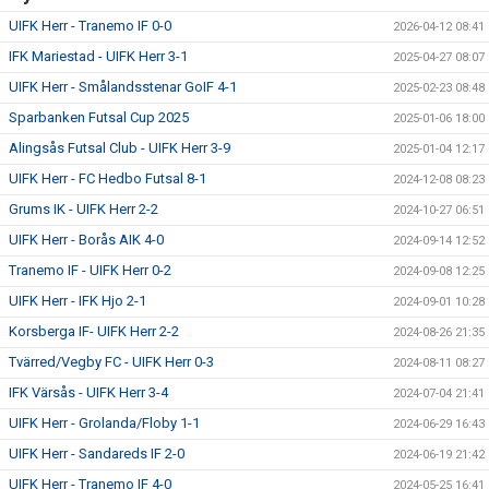
UIFK Herr - Tranemo IF 0-0
2026-04-12 08:41
IFK Mariestad - UIFK Herr 3-1
2025-04-27 08:07
UIFK Herr - Smålandsstenar GoIF 4-1
2025-02-23 08:48
Sparbanken Futsal Cup 2025
2025-01-06 18:00
Alingsås Futsal Club - UIFK Herr 3-9
2025-01-04 12:17
UIFK Herr - FC Hedbo Futsal 8-1
2024-12-08 08:23
Grums IK - UIFK Herr 2-2
2024-10-27 06:51
UIFK Herr - Borås AIK 4-0
2024-09-14 12:52
Tranemo IF - UIFK Herr 0-2
2024-09-08 12:25
UIFK Herr - IFK Hjo 2-1
2024-09-01 10:28
Korsberga IF- UIFK Herr 2-2
2024-08-26 21:35
Tvärred/Vegby FC - UIFK Herr 0-3
2024-08-11 08:27
IFK Värsås - UIFK Herr 3-4
2024-07-04 21:41
UIFK Herr - Grolanda/Floby 1-1
2024-06-29 16:43
UIFK Herr - Sandareds IF 2-0
2024-06-19 21:42
UIFK Herr - Tranemo IF 4-0
2024-05-25 16:41