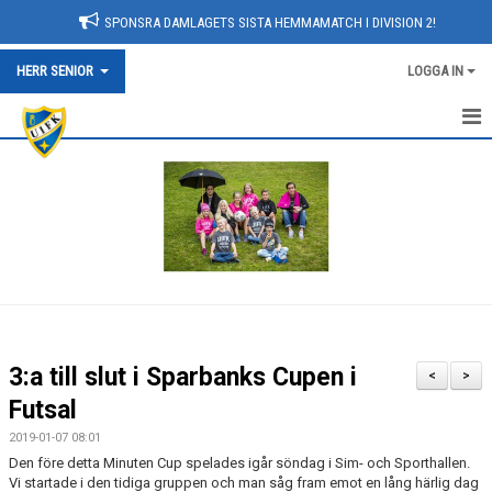
SPONSRA DAMLAGETS SISTA HEMMAMATCH I DIVISION 2!
HERR SENIOR
LOGGA IN
NYHETER
HEM
KALENDER
TRUPPEN
BILDGALLERI
3:a till slut i Sparbanks Cupen i
<
>
DOKUMENT
Futsal
2019-01-07 08:01
KONTAKT
Den före detta Minuten Cup spelades igår söndag i Sim- och Sporthallen.
Vi startade i den tidiga gruppen och man såg fram emot en lång härlig dag
MATCHER