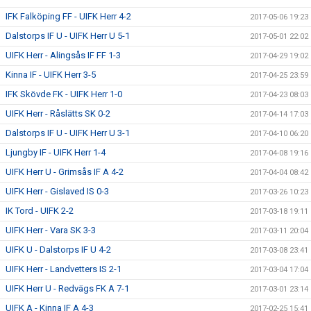
IFK Falköping FF - UIFK Herr 4-2
2017-05-06 19:23
Dalstorps IF U - UIFK Herr U 5-1
2017-05-01 22:02
UIFK Herr - Alingsås IF FF 1-3
2017-04-29 19:02
Kinna IF - UIFK Herr 3-5
2017-04-25 23:59
IFK Skövde FK - UIFK Herr 1-0
2017-04-23 08:03
UIFK Herr - Råslätts SK 0-2
2017-04-14 17:03
Dalstorps IF U - UIFK Herr U 3-1
2017-04-10 06:20
Ljungby IF - UIFK Herr 1-4
2017-04-08 19:16
UIFK Herr U - Grimsås IF A 4-2
2017-04-04 08:42
UIFK Herr - Gislaved IS 0-3
2017-03-26 10:23
IK Tord - UIFK 2-2
2017-03-18 19:11
UIFK Herr - Vara SK 3-3
2017-03-11 20:04
UIFK U - Dalstorps IF U 4-2
2017-03-08 23:41
UIFK Herr - Landvetters IS 2-1
2017-03-04 17:04
UIFK Herr U - Redvägs FK A 7-1
2017-03-01 23:14
UIFK A - Kinna IF A 4-3
2017-02-25 15:41