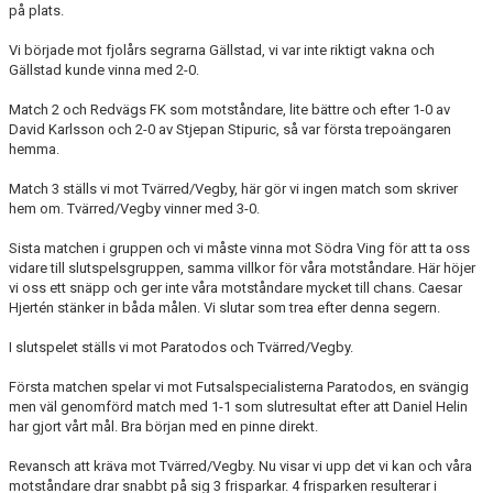
på plats.
BORGÅS TANKAR
Vi började mot fjolårs segrarna Gällstad, vi var inte riktigt vakna och
Gällstad kunde vinna med 2-0.
TABELL & RESULTAT
Match 2 och Redvägs FK som motståndare, lite bättre och efter 1-0 av
David Karlsson och 2-0 av Stjepan Stipuric, så var första trepoängaren
hemma.
Match 3 ställs vi mot Tvärred/Vegby, här gör vi ingen match som skriver
hem om. Tvärred/Vegby vinner med 3-0.
Sista matchen i gruppen och vi måste vinna mot Södra Ving för att ta oss
vidare till slutspelsgruppen, samma villkor för våra motståndare. Här höjer
vi oss ett snäpp och ger inte våra motståndare mycket till chans. Caesar
Hjertén stänker in båda målen. Vi slutar som trea efter denna segern.
I slutspelet ställs vi mot Paratodos och Tvärred/Vegby.
Första matchen spelar vi mot Futsalspecialisterna Paratodos, en svängig
men väl genomförd match med 1-1 som slutresultat efter att Daniel Helin
har gjort vårt mål. Bra början med en pinne direkt.
Revansch att kräva mot Tvärred/Vegby. Nu visar vi upp det vi kan och våra
motståndare drar snabbt på sig 3 frisparkar. 4 frisparken resulterar i