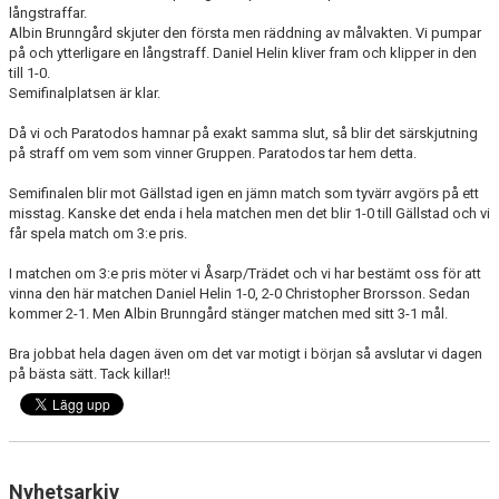
långstraffar.
Albin Brunngård skjuter den första men räddning av målvakten. Vi pumpar
på och ytterligare en långstraff. Daniel Helin kliver fram och klipper in den
till 1-0.
Semifinalplatsen är klar.
Då vi och Paratodos hamnar på exakt samma slut, så blir det särskjutning
på straff om vem som vinner Gruppen. Paratodos tar hem detta.
Semifinalen blir mot Gällstad igen en jämn match som tyvärr avgörs på ett
misstag. Kanske det enda i hela matchen men det blir 1-0 till Gällstad och vi
får spela match om 3:e pris.
I matchen om 3:e pris möter vi Åsarp/Trädet och vi har bestämt oss för att
vinna den här matchen Daniel Helin 1-0, 2-0 Christopher Brorsson. Sedan
kommer 2-1. Men Albin Brunngård stänger matchen med sitt 3-1 mål.
Bra jobbat hela dagen även om det var motigt i början så avslutar vi dagen
på bästa sätt. Tack killar!!
Nyhetsarkiv