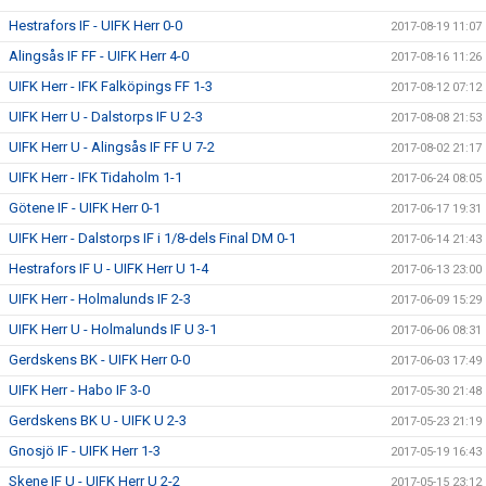
Hestrafors IF - UIFK Herr 0-0
2017-08-19 11:07
Alingsås IF FF - UIFK Herr 4-0
2017-08-16 11:26
UIFK Herr - IFK Falköpings FF 1-3
2017-08-12 07:12
UIFK Herr U - Dalstorps IF U 2-3
2017-08-08 21:53
UIFK Herr U - Alingsås IF FF U 7-2
2017-08-02 21:17
UIFK Herr - IFK Tidaholm 1-1
2017-06-24 08:05
Götene IF - UIFK Herr 0-1
2017-06-17 19:31
UIFK Herr - Dalstorps IF i 1/8-dels Final DM 0-1
2017-06-14 21:43
Hestrafors IF U - UIFK Herr U 1-4
2017-06-13 23:00
UIFK Herr - Holmalunds IF 2-3
2017-06-09 15:29
UIFK Herr U - Holmalunds IF U 3-1
2017-06-06 08:31
Gerdskens BK - UIFK Herr 0-0
2017-06-03 17:49
UIFK Herr - Habo IF 3-0
2017-05-30 21:48
Gerdskens BK U - UIFK U 2-3
2017-05-23 21:19
Gnosjö IF - UIFK Herr 1-3
2017-05-19 16:43
Skene IF U - UIFK Herr U 2-2
2017-05-15 23:12