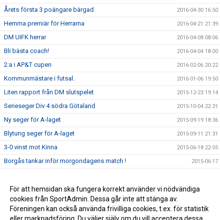
Årets första 3 poängare bärgad
2016-04-30 16:50
Hemma premiär för Herrarna
2016-04-21 21:39
DM UIFK herrar
2016-04-08 08:06
Bli bästa coach!
2016-04-04 18:00
2:a i AP&T cupen
2016-02-06 20:22
Kommunmästare i futsal.
2016-01-06 19:50
Liten rapport från DM slutspelet
2015-12-23 19:14
Serieseger Div 4 södra Götaland
2015-10-04 22:31
Ny seger för A-laget
2015-09-19 18:36
Blytung seger för A-laget
2015-09-11 21:31
3-0 vinst mot Kinna
2015-06-18 22:05
Borgås tankar inför morgondagens match !
2015-06-17
Läs Borgås tankar inför matchen mot Annelund
2015-06-03 13:19
Stabil 3-0 seger mot Skene
För att hemsidan ska fungera korrekt använder vi nödvändiga
2015-05-20 22:07
cookies från SportAdmin. Dessa går inte att stänga av.
Derbyvinst mot Gällstad!
2015-05-07 22:26
Föreningen kan också använda frivilliga cookies, t.ex. för statistik
eller marknadsföring. Du väljer själv om du vill acceptera dessa.