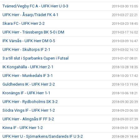
Tvärred/Vegby FC A - UIFK Herr U 0-3
2019-03-30 15:05
UIFK Herr - Åsarp/Trädet FK 4-1
2019-03-27 22:21
Skara FC - UIFK Herr 2-2
2019-03-23 18:45
UIFK Herr - Trässbergs BK 5-0 i DM
2019-03-17 16:02
IFK Värsås - UIFK Herr DM 0-5
2019-03-09 16:47
UIFK Herr - Skultorps IF 2-1
2019-03-02 16:12
3:a till slut i Sparbanks Cupen i Futsal
2019-01-07 08:01
IK Kongahälla - UIFK Herr 2-1
2018-10-28 18:35
UIFK Herr - Munkedals IF 3-1
2018-10-20 17:42
Guldhedens IK - UIFK Herr 2-2
2018-10-13 19:04
Kronängs IF - UIFK Herr 1-1
2018-10-06 18:21
UIFK Herr - Rydboholms SK 3-2
2018-09-30 20:39
Södra Vings IF - UIFK Herr 1-2
2018-09-23 06:50
UIFK Herr - Alingsås IF FF 3-2
2018-09-09 07:39
Kinna IF - UIFK Herr 1-2
2018-09-01 19:28
UIFK Herr U - Sjömarkens/Sandareds IF U 3-2
2018-08-29 18:44