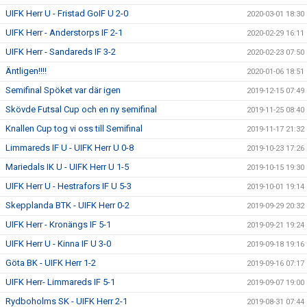
UIFK Herr U - Fristad GoIF U 2-0
2020-03-01 18:30
UIFK Herr - Anderstorps IF 2-1
2020-02-29 16:11
UIFK Herr - Sandareds IF 3-2
2020-02-23 07:50
Äntligen!!!!
2020-01-06 18:51
Semifinal Spöket var där igen
2019-12-15 07:49
Skövde Futsal Cup och en ny semifinal
2019-11-25 08:40
Knallen Cup tog vi oss till Semifinal
2019-11-17 21:32
Limmareds IF U - UIFK Herr U 0-8
2019-10-23 17:26
Mariedals IK U - UIFK Herr U 1-5
2019-10-15 19:30
UIFK Herr U - Hestrafors IF U 5-3
2019-10-01 19:14
Skepplanda BTK - UIFK Herr 0-2
2019-09-29 20:32
UIFK Herr - Kronängs IF 5-1
2019-09-21 19:24
UIFK Herr U - Kinna IF U 3-0
2019-09-18 19:16
Göta BK - UIFK Herr 1-2
2019-09-16 07:17
UIFK Herr- Limmareds IF 5-1
2019-09-07 19:00
Rydboholms SK - UIFK Herr 2-1
2019-08-31 07:44