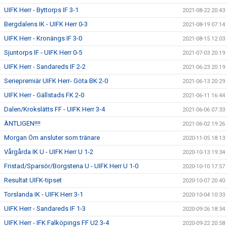
UIFK Herr - Byttorps IF 3-1
2021-08-22 20:43
Bergdalens IK - UIFK Herr 0-3
2021-08-19 07:14
UIFK Herr - Kronängs IF 3-0
2021-08-15 12:03
Sjuntorps IF - UIFK Herr 0-5
2021-07-03 20:19
UIFK Herr - Sandareds IF 2-2
2021-06-23 20:19
Seriepremiär UIFK Herr- Göta BK 2-0
2021-06-13 20:29
UIFK Herr - Gällstads FK 2-0
2021-06-11 16:44
Dalen/Krokslätts FF - UIFK Herr 3-4
2021-06-06 07:33
ÄNTLIGEN!!!!
2021-06-02 19:26
Morgan Örn ansluter som tränare
2020-11-05 18:13
Vårgårda IK U - UIFK Herr U 1-2
2020-10-13 19:34
Fristad/Sparsör/Borgstena U - UIFK Herr U 1-0
2020-10-10 17:57
Resultat UIFK-tipset
2020-10-07 20:40
Torslanda IK - UIFK Herr 3-1
2020-10-04 10:33
UIFK Herr - Sandareds IF 1-3
2020-09-26 18:34
UIFK Herr - IFK Falköpings FF U2 3-4
2020-09-22 20:58