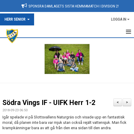
SPONSRA DAMLAGETS SISTA HEMMAMATCH I DIVISION 2!
HERR SENIOR
LOGGA IN
NYHETER
HEM
KALENDER
TRUPPEN
BILDGALLERI
Södra Vings IF - UIFK Herr 1-2
<
>
DOKUMENT
2018-09-23 06:50
Igår spelade vi på Slottsvallens Naturgräs och visade upp en fantastisk
KONTAKT
moral, då planen inte bara var mjuk utan också rejält vattensjuk. Man fick
krampkänningar bara av att gå från den ena sidan till den andra.
MATCHER