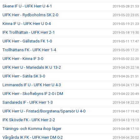
Skene IF U - UIFK Herr U 4-1
2019-05-28 21:53
UIFK Herr - Rydboholms SK 2-0
2019-05-23 23:05
Kinna IF U - UIFK Herr U 0-4
2019-05-19 21:23
IFK Trollhättan - UIFK Herr 2-1
2019-05-18 19:30
UIFK Herr - Gällstads FK 1-0
2019-05-11 17:47
Trollhättans FK - UIFK Herr 1-4
2019-05-09 17:21
UIFK Herr - Kinna IF 3-0
2019-05-02 22:20
UIFK Herr U - Mariedals IK U 13-2
2019-04-29 22:18
UIFK Herr - Sätila SK 3-0
2019-04-26 21:51
Limmareds IF U - UIFK Herr U 4-3
2019-04-24 17:34
UIFK Herr - Skoftebyns IF 2-0 i DM
2019-04-22 20:49
Sandareds IF - UIFK Herr 1-3
2019-04-18 22:23
UIFK Herr U - Fristad/Borgstena/Sparsör U 4-0
2019-04-17 19:42
IFK Skövde FK - UIFK Herr 2-2
2019-04-13 19:13
Tränings- och Komma ihop läger
2019-04-08 17:10
Vårgårda IK FK - UIFK Herr DM 0-2
2019-04-04 20:02