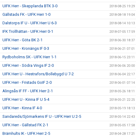
UIFK Herr - Skepplanda BTK 3-0
2018-08-25 19:29
Gällstads FK - UIFK Herr 1-0
2018-08-18 19:04
Dalstorps IF U - UIFK Herr U 6-3
2018-08-14 10:13
IFK Trollhättan - UIFK Herr 0-1
2018-07-05 17:59
UIFK Herr - Göta BK 2-1
2018-06-30 18:37
UIFK Herr - Kronängs IF 0-3
2018-06-21 07:01
Rydboholms SK - UIFK Herr 1-1
2018-06-15 23:11
UIFK Herr - Södra Vings IF 2-0
2018-06-06 20:00
UIFK Herr U - Hestrafors/Bollebygd U 7-2
2018-06-04 22:17
UIFK Herr - Fristads GoIF 2-0
2018-06-01 07:14
Alingsås IF FF - UIFK Herr 2-1
2018-05-26 18:11
UIFK Herr U - Kinna IF U 5-4
2018-05-21 22:25
UIFK Herr - Kinna IF 4-0
2018-05-19 18:13
Sandareds/Sjömarkens IF U - UIFK Herr U 2-5
2018-05-14 22:43
UIFK Herr - Gällstad FK 2-1
2018-05-05 17:58
Brämhults IK - UIFK Herr 2-5
2018-04-28 17:21