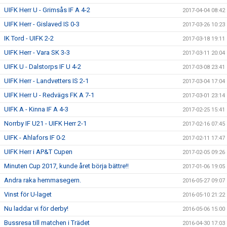
UIFK Herr U - Grimsås IF A 4-2
2017-04-04 08:42
UIFK Herr - Gislaved IS 0-3
2017-03-26 10:23
IK Tord - UIFK 2-2
2017-03-18 19:11
UIFK Herr - Vara SK 3-3
2017-03-11 20:04
UIFK U - Dalstorps IF U 4-2
2017-03-08 23:41
UIFK Herr - Landvetters IS 2-1
2017-03-04 17:04
UIFK Herr U - Redvägs FK A 7-1
2017-03-01 23:14
UIFK A - Kinna IF A 4-3
2017-02-25 15:41
Norrby IF U21 - UIFK Herr 2-1
2017-02-16 07:45
UIFK - Ahlafors IF 0-2
2017-02-11 17:47
UIFK Herr i AP&T Cupen
2017-02-05 09:26
Minuten Cup 2017, kunde året börja bättre!!
2017-01-06 19:05
Andra raka hemmasegern.
2016-05-27 09:07
Vinst för U-laget
2016-05-10 21:22
Nu laddar vi för derby!
2016-05-06 15:00
Bussresa till matchen i Trädet
2016-04-30 17:03