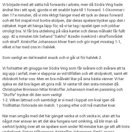
Vi började med att sätta två forwards i arbete, men då Södra Ving hade
ändrat lite i sitt spel, gjorde vi ett snabbt byte till 1 forward. 1-0 kommer i
BORGÅS TANKAR
den 17:e minuten, då vi inte riktigt hänger med ett ryck av deras forward
och ett fint inspel mot bortre stolpen, där deras spelare trycker upp den i
TABELL & RESULTAT
nättaket. Inget att hänga läpp för, så vi tar tag i spelet igen och jobbar
otroligt bra. Vi får bra utdelning på våra kanter och deras målvakt får fullt
upp. 42:a minuten blir Sehand "Sakho" Azedin överkörd i straffområdet
och straff. Kristoffer Johansson kliver fram och gör inget misstag 1-1,
vilket vi har med oss in i halvlek.
Som vanligt en del kreativt snack och vi går ut för halvlek 2.
Vi fortsätter att gnugga ner Södra Ving som får svårare och svårare att ta
sig upp i anfall, men vi slappnar av vid tillfällen och ett stolpskott, samt ett
ribbskott hotar oss. Men en bra målvakt litar på sina bästa vänner. Vi har
själva en del bra lägen att göra mål. Vi väntar till den sista minuten då
Christopher Brorsson hittar Kristoffer Johansson med en passning och
"Stoffe" trycker dit den som vanligt
1-2. Vilken lättnad och samtidigt är vi med i loppet om kval igen då
Trollhättan förlorade sin match. 1 poäng efter och två matcher kvar.
När man umgås med det här gänget vecka ut och vecka in, utan att ha
något mer ansvar än att det ska fungera runt omkring, så blir man så
oerhört lycklig över att se spelare som under 90 minuter kan ge sitt allt trots
underlaget. Simon Håkansson, Kristoffer Johansson, Emil Laposa,