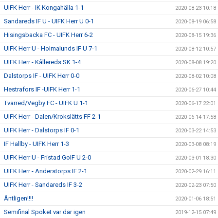
UIFK Herr - IK Kongahälla 1-1
2020-08-23 10:18
Sandareds IF U - UIFK Herr U 0-1
2020-08-19 06:58
Hisingsbacka FC - UIFK Herr 6-2
2020-08-15 19:36
UIFK Herr U - Holmalunds IF U 7-1
2020-08-12 10:57
UIFK Herr - Kållereds SK 1-4
2020-08-08 19:20
Dalstorps IF - UIFK Herr 0-0
2020-08-02 10:08
Hestrafors IF -UIFK Herr 1-1
2020-06-27 10:44
Tvärred/Vegby FC - UIFK U 1-1
2020-06-17 22:01
UIFK Herr - Dalen/Krokslätts FF 2-1
2020-06-14 17:58
UIFK Herr - Dalstorps IF 0-1
2020-03-22 14:53
IF Hallby - UIFK Herr 1-3
2020-03-08 08:19
UIFK Herr U - Fristad GoIF U 2-0
2020-03-01 18:30
UIFK Herr - Anderstorps IF 2-1
2020-02-29 16:11
UIFK Herr - Sandareds IF 3-2
2020-02-23 07:50
Äntligen!!!!
2020-01-06 18:51
Semifinal Spöket var där igen
2019-12-15 07:49