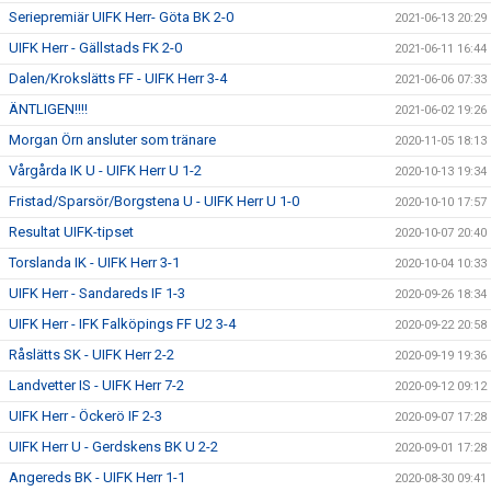
Seriepremiär UIFK Herr- Göta BK 2-0
2021-06-13 20:29
UIFK Herr - Gällstads FK 2-0
2021-06-11 16:44
Dalen/Krokslätts FF - UIFK Herr 3-4
2021-06-06 07:33
ÄNTLIGEN!!!!
2021-06-02 19:26
Morgan Örn ansluter som tränare
2020-11-05 18:13
Vårgårda IK U - UIFK Herr U 1-2
2020-10-13 19:34
Fristad/Sparsör/Borgstena U - UIFK Herr U 1-0
2020-10-10 17:57
Resultat UIFK-tipset
2020-10-07 20:40
Torslanda IK - UIFK Herr 3-1
2020-10-04 10:33
UIFK Herr - Sandareds IF 1-3
2020-09-26 18:34
UIFK Herr - IFK Falköpings FF U2 3-4
2020-09-22 20:58
Råslätts SK - UIFK Herr 2-2
2020-09-19 19:36
Landvetter IS - UIFK Herr 7-2
2020-09-12 09:12
UIFK Herr - Öckerö IF 2-3
2020-09-07 17:28
UIFK Herr U - Gerdskens BK U 2-2
2020-09-01 17:28
Angereds BK - UIFK Herr 1-1
2020-08-30 09:41