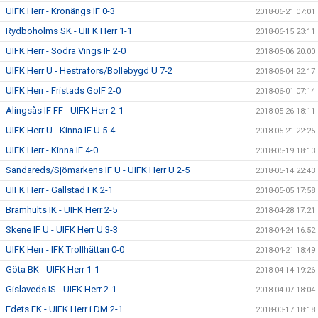
UIFK Herr - Kronängs IF 0-3
2018-06-21 07:01
Rydboholms SK - UIFK Herr 1-1
2018-06-15 23:11
UIFK Herr - Södra Vings IF 2-0
2018-06-06 20:00
UIFK Herr U - Hestrafors/Bollebygd U 7-2
2018-06-04 22:17
UIFK Herr - Fristads GoIF 2-0
2018-06-01 07:14
Alingsås IF FF - UIFK Herr 2-1
2018-05-26 18:11
UIFK Herr U - Kinna IF U 5-4
2018-05-21 22:25
UIFK Herr - Kinna IF 4-0
2018-05-19 18:13
Sandareds/Sjömarkens IF U - UIFK Herr U 2-5
2018-05-14 22:43
UIFK Herr - Gällstad FK 2-1
2018-05-05 17:58
Brämhults IK - UIFK Herr 2-5
2018-04-28 17:21
Skene IF U - UIFK Herr U 3-3
2018-04-24 16:52
UIFK Herr - IFK Trollhättan 0-0
2018-04-21 18:49
Göta BK - UIFK Herr 1-1
2018-04-14 19:26
Gislaveds IS - UIFK Herr 2-1
2018-04-07 18:04
Edets FK - UIFK Herr i DM 2-1
2018-03-17 18:18