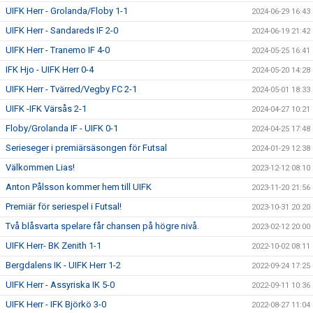
UIFK Herr - Grolanda/Floby 1-1
2024-06-29 16:43
UIFK Herr - Sandareds IF 2-0
2024-06-19 21:42
UIFK Herr - Tranemo IF 4-0
2024-05-25 16:41
IFK Hjo - UIFK Herr 0-4
2024-05-20 14:28
UIFK Herr - Tvärred/Vegby FC 2-1
2024-05-01 18:33
UIFK -IFK Värsås 2-1
2024-04-27 10:21
Floby/Grolanda IF - UIFK 0-1
2024-04-25 17:48
Serieseger i premiärsäsongen för Futsal
2024-01-29 12:38
Välkommen Lias!
2023-12-12 08:10
Anton Pålsson kommer hem till UIFK
2023-11-20 21:56
Premiär för seriespel i Futsal!
2023-10-31 20:20
Två blåsvarta spelare får chansen på högre nivå.
2023-02-12 20:00
UIFK Herr- BK Zenith 1-1
2022-10-02 08:11
Bergdalens IK - UIFK Herr 1-2
2022-09-24 17:25
UIFK Herr - Assyriska IK 5-0
2022-09-11 10:36
UIFK Herr - IFK Björkö 3-0
2022-08-27 11:04