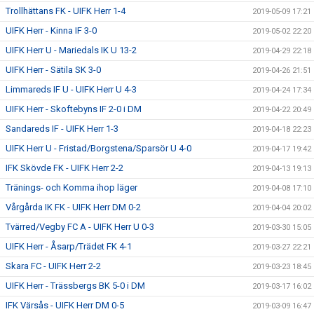
Trollhättans FK - UIFK Herr 1-4
2019-05-09 17:21
UIFK Herr - Kinna IF 3-0
2019-05-02 22:20
UIFK Herr U - Mariedals IK U 13-2
2019-04-29 22:18
UIFK Herr - Sätila SK 3-0
2019-04-26 21:51
Limmareds IF U - UIFK Herr U 4-3
2019-04-24 17:34
UIFK Herr - Skoftebyns IF 2-0 i DM
2019-04-22 20:49
Sandareds IF - UIFK Herr 1-3
2019-04-18 22:23
UIFK Herr U - Fristad/Borgstena/Sparsör U 4-0
2019-04-17 19:42
IFK Skövde FK - UIFK Herr 2-2
2019-04-13 19:13
Tränings- och Komma ihop läger
2019-04-08 17:10
Vårgårda IK FK - UIFK Herr DM 0-2
2019-04-04 20:02
Tvärred/Vegby FC A - UIFK Herr U 0-3
2019-03-30 15:05
UIFK Herr - Åsarp/Trädet FK 4-1
2019-03-27 22:21
Skara FC - UIFK Herr 2-2
2019-03-23 18:45
UIFK Herr - Trässbergs BK 5-0 i DM
2019-03-17 16:02
IFK Värsås - UIFK Herr DM 0-5
2019-03-09 16:47