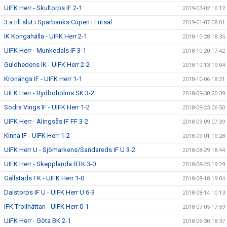
UIFK Herr - Skultorps IF 2-1
2019-03-02 16:12
3:a till slut i Sparbanks Cupen i Futsal
2019-01-07 08:01
IK Kongahälla - UIFK Herr 2-1
2018-10-28 18:35
UIFK Herr - Munkedals IF 3-1
2018-10-20 17:42
Guldhedens IK - UIFK Herr 2-2
2018-10-13 19:04
Kronängs IF - UIFK Herr 1-1
2018-10-06 18:21
UIFK Herr - Rydboholms SK 3-2
2018-09-30 20:39
Södra Vings IF - UIFK Herr 1-2
2018-09-23 06:50
UIFK Herr - Alingsås IF FF 3-2
2018-09-09 07:39
Kinna IF - UIFK Herr 1-2
2018-09-01 19:28
UIFK Herr U - Sjömarkens/Sandareds IF U 3-2
2018-08-29 18:44
UIFK Herr - Skepplanda BTK 3-0
2018-08-25 19:29
Gällstads FK - UIFK Herr 1-0
2018-08-18 19:04
Dalstorps IF U - UIFK Herr U 6-3
2018-08-14 10:13
IFK Trollhättan - UIFK Herr 0-1
2018-07-05 17:59
UIFK Herr - Göta BK 2-1
2018-06-30 18:37