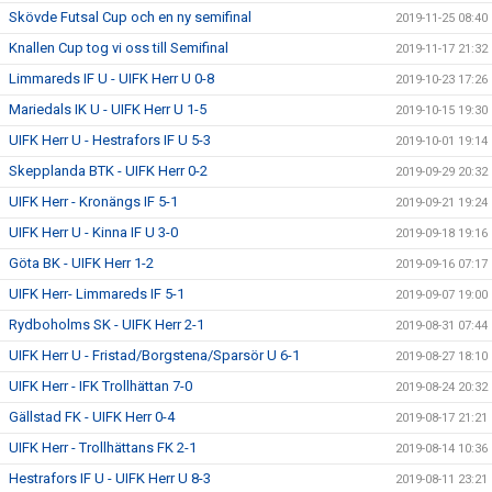
Skövde Futsal Cup och en ny semifinal
2019-11-25 08:40
Knallen Cup tog vi oss till Semifinal
2019-11-17 21:32
Limmareds IF U - UIFK Herr U 0-8
2019-10-23 17:26
Mariedals IK U - UIFK Herr U 1-5
2019-10-15 19:30
UIFK Herr U - Hestrafors IF U 5-3
2019-10-01 19:14
Skepplanda BTK - UIFK Herr 0-2
2019-09-29 20:32
UIFK Herr - Kronängs IF 5-1
2019-09-21 19:24
UIFK Herr U - Kinna IF U 3-0
2019-09-18 19:16
Göta BK - UIFK Herr 1-2
2019-09-16 07:17
UIFK Herr- Limmareds IF 5-1
2019-09-07 19:00
Rydboholms SK - UIFK Herr 2-1
2019-08-31 07:44
UIFK Herr U - Fristad/Borgstena/Sparsör U 6-1
2019-08-27 18:10
UIFK Herr - IFK Trollhättan 7-0
2019-08-24 20:32
Gällstad FK - UIFK Herr 0-4
2019-08-17 21:21
UIFK Herr - Trollhättans FK 2-1
2019-08-14 10:36
Hestrafors IF U - UIFK Herr U 8-3
2019-08-11 23:21