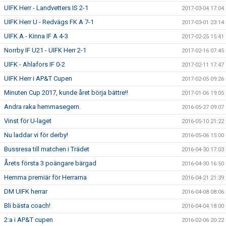
UIFK Herr - Landvetters IS 2-1
2017-03-04 17:04
UIFK Herr U - Redvägs FK A 7-1
2017-03-01 23:14
UIFK A - Kinna IF A 4-3
2017-02-25 15:41
Norrby IF U21 - UIFK Herr 2-1
2017-02-16 07:45
UIFK - Ahlafors IF 0-2
2017-02-11 17:47
UIFK Herr i AP&T Cupen
2017-02-05 09:26
Minuten Cup 2017, kunde året börja bättre!!
2017-01-06 19:05
Andra raka hemmasegern.
2016-05-27 09:07
Vinst för U-laget
2016-05-10 21:22
Nu laddar vi för derby!
2016-05-06 15:00
Bussresa till matchen i Trädet
2016-04-30 17:03
Årets första 3 poängare bärgad
2016-04-30 16:50
Hemma premiär för Herrarna
2016-04-21 21:39
DM UIFK herrar
2016-04-08 08:06
Bli bästa coach!
2016-04-04 18:00
2:a i AP&T cupen
2016-02-06 20:22