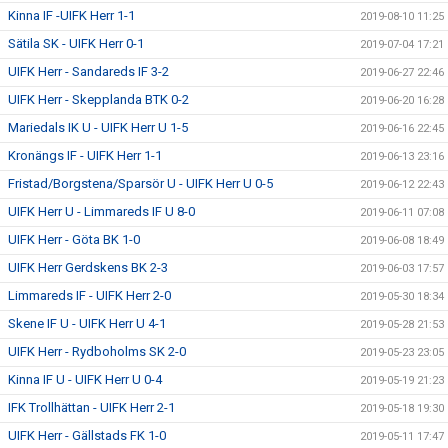
Kinna IF -UIFK Herr 1-1
2019-08-10 11:25
Sätila SK - UIFK Herr 0-1
2019-07-04 17:21
UIFK Herr - Sandareds IF 3-2
2019-06-27 22:46
UIFK Herr - Skepplanda BTK 0-2
2019-06-20 16:28
Mariedals IK U - UIFK Herr U 1-5
2019-06-16 22:45
Kronängs IF - UIFK Herr 1-1
2019-06-13 23:16
Fristad/Borgstena/Sparsör U - UIFK Herr U 0-5
2019-06-12 22:43
UIFK Herr U - Limmareds IF U 8-0
2019-06-11 07:08
UIFK Herr - Göta BK 1-0
2019-06-08 18:49
UIFK Herr Gerdskens BK 2-3
2019-06-03 17:57
Limmareds IF - UIFK Herr 2-0
2019-05-30 18:34
Skene IF U - UIFK Herr U 4-1
2019-05-28 21:53
UIFK Herr - Rydboholms SK 2-0
2019-05-23 23:05
Kinna IF U - UIFK Herr U 0-4
2019-05-19 21:23
IFK Trollhättan - UIFK Herr 2-1
2019-05-18 19:30
UIFK Herr - Gällstads FK 1-0
2019-05-11 17:47