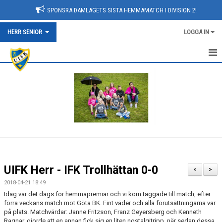
SPONSRA DAMLAGETS SISTA HEMMAMATCH I DIVISION 2!
HERR SENIOR
LOGGA IN
NYHETER
HEM
KALENDER
TRUPPEN
BILDGALLERI
UIFK Herr - IFK Trollhättan 0-0
<
>
DOKUMENT
2018-04-21 18:49
Idag var det dags för hemmapremiär och vi kom taggade till match, efter
KONTAKT
förra veckans match mot Göta BK. Fint väder och alla förutsättningarna var
på plats. Matchvärdar: Janne Fritzson, Franz Geyersberg och Kenneth
Ragnar, gjorde att en annan fick sig en liten nostalgitripp, när sedan dessa
MATCHER