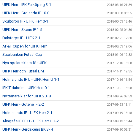
UIFK Herr - IFK Falköping 3-1
2018-03-16 21:39
UIFK Herr - Grolanda IF 10-0
2018-03-08 06:55
Skultorps IF - UIFK Herr 0-1
2018-03-03 18:46
UIFK Herr - Skene IF 1-5
2018-02-25 04:30
Dalstorps IF - UIFK 2-1
2018-02-21 17:30
AP&T Cupen för UIFK Herr
2018-02-03 19:06
Sparbanken Futsal Cup
2018-01-06 17:32
Nya spelare klara för UIFK
2017-12-10 15:58
UIFK Herr och Futsal DM
2017-11-11 19:35
Holmalunds IF U - UIFK Herr U 1-1
2017-10-16 16:54
IFK Tidaholm - UIFK Herr 0-1
2017-10-01 18:28
Ny tränare klar för UIFK 2018
2017-09-26 09:53
UIFK Herr - Götene IF 2-2
2017-09-23 18:11
Holmalunds IF - UIFK Herr 2-1
2017-09-19 18:18
Alingsås IF FF U - UIFK Herr U 1-2
2017-09-13 16:44
UIFK Herr - Gerdskens BK 3- 4
2017-09-10 08:31