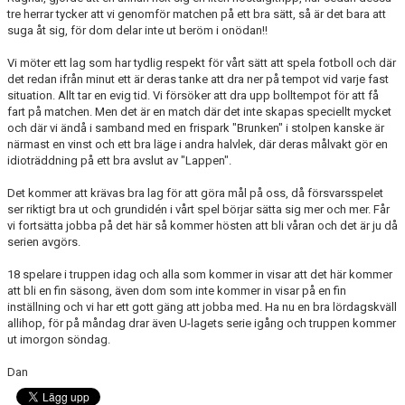
tre herrar tycker att vi genomför matchen på ett bra sätt, så är det bara att
suga åt sig, för dom delar inte ut beröm i onödan!!
BORGÅS TANKAR
Vi möter ett lag som har tydlig respekt för vårt sätt att spela fotboll och där
TABELL & RESULTAT
det redan ifrån minut ett är deras tanke att dra ner på tempot vid varje fast
situation. Allt tar en evig tid. Vi försöker att dra upp bolltempot för att få
fart på matchen. Men det är en match där det inte skapas speciellt mycket
och där vi ändå i samband med en frispark "Brunken" i stolpen kanske är
närmast en vinst och ett bra läge i andra halvlek, där deras målvakt gör en
idioträddning på ett bra avslut av "Lappen".
Det kommer att krävas bra lag för att göra mål på oss, då försvarsspelet
ser riktigt bra ut och grundidén i vårt spel börjar sätta sig mer och mer. Får
vi fortsätta jobba på det här så kommer hösten att bli våran och det är ju då
serien avgörs.
18 spelare i truppen idag och alla som kommer in visar att det här kommer
att bli en fin säsong, även dom som inte kommer in visar på en fin
inställning och vi har ett gott gäng att jobba med. Ha nu en bra lördagskväll
allihop, för på måndag drar även U-lagets serie igång och truppen kommer
ut imorgon söndag.
Dan