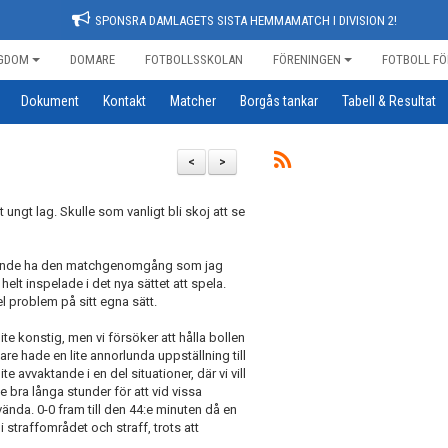
SPONSRA DAMLAGETS SISTA HEMMAMATCH I DIVISION 2!
GDOM
DOMARE
FOTBOLLSSKOLAN
FÖRENINGEN
FOTBOLL FÖ
Dokument
Kontakt
Matcher
Borgås tankar
Tabell & Resultat
<
>
gt ungt lag. Skulle som vanligt bli skoj att se
te kunde ha den matchgenomgång som jag
 helt inspelade i det nya sättet att spela.
l problem på sitt egna sätt.
lite konstig, men vi försöker att hålla bollen
e hade en lite annorlunda uppställning till
te avvaktande i en del situationer, där vi vill
e bra långa stunder för att vid vissa
vända. 0-0 fram till den 44:e minuten då en
straffområdet och straff, trots att