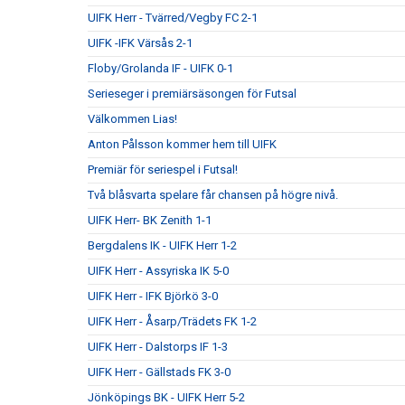
UIFK Herr - Tvärred/Vegby FC 2-1
UIFK -IFK Värsås 2-1
Floby/Grolanda IF - UIFK 0-1
Serieseger i premiärsäsongen för Futsal
Välkommen Lias!
Anton Pålsson kommer hem till UIFK
Premiär för seriespel i Futsal!
Två blåsvarta spelare får chansen på högre nivå.
UIFK Herr- BK Zenith 1-1
Bergdalens IK - UIFK Herr 1-2
UIFK Herr - Assyriska IK 5-0
UIFK Herr - IFK Björkö 3-0
UIFK Herr - Åsarp/Trädets FK 1-2
UIFK Herr - Dalstorps IF 1-3
UIFK Herr - Gällstads FK 3-0
Jönköpings BK - UIFK Herr 5-2