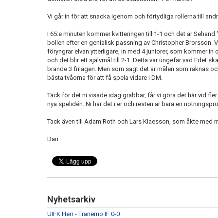
Vi går in för att snacka igenom och förtydliga rollerna till andr
I 65:e minuten kommer kvitteringen till 1-1 och det är Sehan
bollen efter en genialisk passning av Christopher Brorsson. V
föryngrar elvan ytterligare, in med 4 juniorer, som kommer in o
och det blir ett självmål till 2-1. Detta var ungefär vad Edet
brände 3 frilägen. Men som sagt det är målen som räknas och 
bästa tvåorna för att få spela vidare i DM.
Tack för det ni visade idag grabbar, får vi göra det här vid fler
nya spelidén. Ni har det i er och resten är bara en nötningspr
Tack även till Adam Roth och Lars Klaesson, som åkte med mig til
Dan
Nyhetsarkiv
UIFK Herr - Tranemo IF 0-0