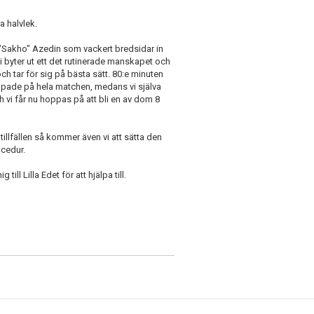
a halvlek.
d "Sakho" Azedin som vackert bredsidar in
i byter ut ett det rutinerade manskapet och
ch tar för sig på bästa sätt. 80:e minuten
 skapade på hela matchen, medans vi själva
vi får nu hoppas på att bli en av dom 8
 tillfällen så kommer även vi att sätta den
ocedur.
l Lilla Edet för att hjälpa till.