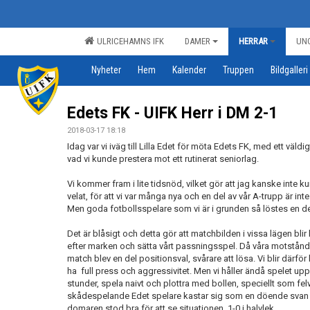
ULRICEHAMNS IFK
DAMER
HERRAR
UN
Nyheter
Hem
Kalender
Truppen
Bildgalleri
Edets FK - UIFK Herr i DM 2-1
2018-03-17 18:18
Idag var vi iväg till Lilla Edet för möta Edets FK, med ett väldi
vad vi kunde prestera mot ett rutinerat seniorlag.
Vi kommer fram i lite tidsnöd, vilket gör att jag kanske in
velat, för att vi var många nya och en del av vår A-trupp är inte
Men goda fotbollsspelare som vi är i grunden så löstes en de
Det är blåsigt och detta gör att matchbilden i vissa lägen blir 
efter marken och sätta vårt passningsspel. Då våra motståndar
match blev en del positionsval, svårare att lösa. Vi blir därför li
ha full press och aggressivitet. Men vi håller ändå spelet upp
stunder, spela naivt och plottra med bollen, speciellt som fel
skådespelande Edet spelare kastar sig som en döende svan i 
domaren stod bra för att se situationen. 1-0 i halvlek