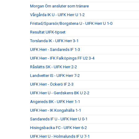
Morgan Örn ansluter som tränare
Vårgårda IK U - UIFK Herr U 1-2
Fristad/Sparsör/Borgstena U - UIFK Herr U 1-0
Resultat UIFK-tipset
Torslanda IK - UIFK Herr 3-1
UIFK Herr - Sandareds IF 1-3
UIFK Herr - IFK Falköpings FF U2 3-4
Råslätts SK - UIFK Herr 2-2
Landvetter IS - UIFK Herr 7-2
UIFK Herr - Öckerö IF 2-3
UIFK Herr U - Gerdskens BK U 2-2
Angereds BK - UIFK Herr 1-1
UIFK Herr - IK Kongahälla 1-1
Sandareds IF U - UIFK Herr U 0-1
Hisingsbacka FC - UIFK Herr 6-2
UIFK Herr U - Holmalunds IF U 7-1