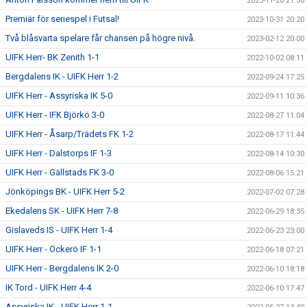
2023-11-20 21:56
Premiär för seriespel i Futsal!
2023-10-31 20:20
Två blåsvarta spelare får chansen på högre nivå.
2023-02-12 20:00
UIFK Herr- BK Zenith 1-1
2022-10-02 08:11
Bergdalens IK - UIFK Herr 1-2
2022-09-24 17:25
UIFK Herr - Assyriska IK 5-0
2022-09-11 10:36
UIFK Herr - IFK Björkö 3-0
2022-08-27 11:04
UIFK Herr - Åsarp/Trädets FK 1-2
2022-08-17 11:44
UIFK Herr - Dalstorps IF 1-3
2022-08-14 10:30
UIFK Herr - Gällstads FK 3-0
2022-08-06 15:21
Jönköpings BK - UIFK Herr 5-2
2022-07-02 07:28
Ekedalens SK - UIFK Herr 7-8
2022-06-29 18:35
Gislaveds IS - UIFK Herr 1-4
2022-06-23 23:00
UIFK Herr - Öckerö IF 1-1
2022-06-18 07:21
UIFK Herr - Bergdalens IK 2-0
2022-06-10 18:18
IK Tord - UIFK Herr 4-4
2022-06-10 17:47
Assyriska IK - UIFK Herr 1-1