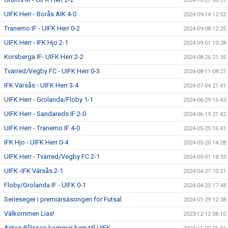
2024-10-27 06:51
UIFK Herr - Borås AIK 4-0
2024-09-14 12:52
Tranemo IF - UIFK Herr 0-2
2024-09-08 12:25
UIFK Herr - IFK Hjo 2-1
2024-09-01 10:28
Korsberga IF- UIFK Herr 2-2
2024-08-26 21:35
Tvärred/Vegby FC - UIFK Herr 0-3
2024-08-11 08:27
IFK Värsås - UIFK Herr 3-4
2024-07-04 21:41
UIFK Herr - Grolanda/Floby 1-1
2024-06-29 16:43
UIFK Herr - Sandareds IF 2-0
2024-06-19 21:42
UIFK Herr - Tranemo IF 4-0
2024-05-25 16:41
IFK Hjo - UIFK Herr 0-4
2024-05-20 14:28
UIFK Herr - Tvärred/Vegby FC 2-1
2024-05-01 18:33
UIFK -IFK Värsås 2-1
2024-04-27 10:21
Floby/Grolanda IF - UIFK 0-1
2024-04-25 17:48
Serieseger i premiärsäsongen för Futsal
2024-01-29 12:38
Välkommen Lias!
2023-12-12 08:10
Anton Pålsson kommer hem till UIFK