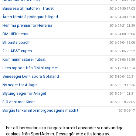
2016-05-06 15:00
Bussresa till matchen i Trädet
2016-04-30 17:03
Årets första 3 poängare bärgad
2016-04-30 16:50
Hemma premiär för Herrarna
2016-04-21 21:39
DM UIFK herrar
2016-04-08 08:06
Bli bästa coach!
2016-04-04 18:00
2:a i AP&T cupen
2016-02-06 20:22
Kommunmästare i futsal.
2016-01-06 19:50
Liten rapport från DM slutspelet
2015-12-23 19:14
Serieseger Div 4 södra Götaland
2015-10-04 22:31
Ny seger för A-laget
2015-09-19 18:36
Blytung seger för A-laget
2015-09-11 21:31
3-0 vinst mot Kinna
2015-06-18 22:05
Borgås tankar inför morgondagens match !
2015-06-17
Läs Borgås tankar inför matchen mot Annelund
2015-06-03 13:19
Stabil 3-0 seger mot Skene
För att hemsidan ska fungera korrekt använder vi nödvändiga
2015-05-20 22:07
cookies från SportAdmin. Dessa går inte att stänga av.
Derbyvinst mot Gällstad!