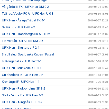
2019-04-08 17:10
Vårgårda IK FK - UIFK Herr DM 0-2
2019-04-04 20:02
Tvärred/Vegby FC A - UIFK Herr U 0-3
2019-03-30 15:05
UIFK Herr - Åsarp/Trädet FK 4-1
2019-03-27 22:21
Skara FC - UIFK Herr 2-2
2019-03-23 18:45
UIFK Herr - Trässbergs BK 5-0 i DM
2019-03-17 16:02
IFK Värsås - UIFK Herr DM 0-5
2019-03-09 16:47
UIFK Herr - Skultorps IF 2-1
2019-03-02 16:12
3:a till slut i Sparbanks Cupen i Futsal
2019-01-07 08:01
IK Kongahälla - UIFK Herr 2-1
2018-10-28 18:35
UIFK Herr - Munkedals IF 3-1
2018-10-20 17:42
Guldhedens IK - UIFK Herr 2-2
2018-10-13 19:04
Kronängs IF - UIFK Herr 1-1
2018-10-06 18:21
UIFK Herr - Rydboholms SK 3-2
2018-09-30 20:39
Södra Vings IF - UIFK Herr 1-2
2018-09-23 06:50
UIFK Herr - Alingsås IF FF 3-2
2018-09-09 07:39
Kinna IF - UIFK Herr 1-2