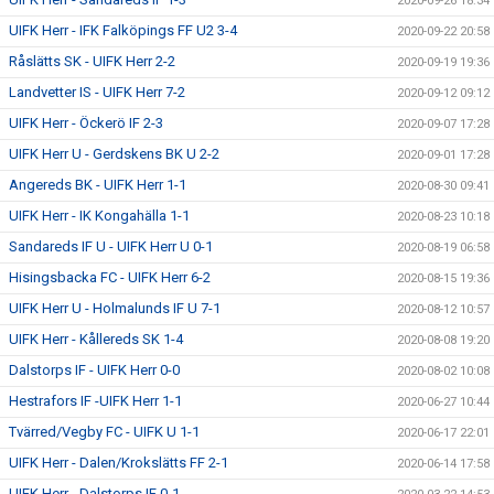
2020-09-26 18:34
UIFK Herr - IFK Falköpings FF U2 3-4
2020-09-22 20:58
Råslätts SK - UIFK Herr 2-2
2020-09-19 19:36
Landvetter IS - UIFK Herr 7-2
2020-09-12 09:12
UIFK Herr - Öckerö IF 2-3
2020-09-07 17:28
UIFK Herr U - Gerdskens BK U 2-2
2020-09-01 17:28
Angereds BK - UIFK Herr 1-1
2020-08-30 09:41
UIFK Herr - IK Kongahälla 1-1
2020-08-23 10:18
Sandareds IF U - UIFK Herr U 0-1
2020-08-19 06:58
Hisingsbacka FC - UIFK Herr 6-2
2020-08-15 19:36
UIFK Herr U - Holmalunds IF U 7-1
2020-08-12 10:57
UIFK Herr - Kållereds SK 1-4
2020-08-08 19:20
Dalstorps IF - UIFK Herr 0-0
2020-08-02 10:08
Hestrafors IF -UIFK Herr 1-1
2020-06-27 10:44
Tvärred/Vegby FC - UIFK U 1-1
2020-06-17 22:01
UIFK Herr - Dalen/Krokslätts FF 2-1
2020-06-14 17:58
UIFK Herr - Dalstorps IF 0-1