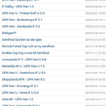
2020-03-22 14:53
IF Hallby - UIFK Herr 1-3
2020-03-08 08:19
UIFK Herr U - Fristad GoIF U 2-0
2020-03-01 18:30
UIFK Herr - Anderstorps IF 2-1
2020-02-29 16:11
UIFK Herr - Sandareds IF 3-2
2020-02-23 07:50
Äntligen!!!!
2020-01-06 18:51
Semifinal Spöket var där igen
2019-12-15 07:49
Skövde Futsal Cup och en ny semifinal
2019-11-25 08:40
Knallen Cup tog vi oss till Semifinal
2019-11-17 21:32
Limmareds IF U - UIFK Herr U 0-8
2019-10-23 17:26
Mariedals IK U - UIFK Herr U 1-5
2019-10-15 19:30
UIFK Herr U - Hestrafors IF U 5-3
2019-10-01 19:14
Skepplanda BTK - UIFK Herr 0-2
2019-09-29 20:32
UIFK Herr - Kronängs IF 5-1
2019-09-21 19:24
UIFK Herr U - Kinna IF U 3-0
2019-09-18 19:16
Göta BK - UIFK Herr 1-2
2019-09-16 07:17
UIFK Herr- Limmareds IF 5-1