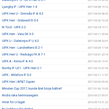
2017-04-10 06:20
Ljungby IF - UIFK Herr 1-4
2017-04-08 19:16
UIFK Herr U - Grimsås IF A 4-2
2017-04-04 08:42
UIFK Herr - Gislaved IS 0-3
2017-03-26 10:23
IK Tord - UIFK 2-2
2017-03-18 19:11
UIFK Herr - Vara SK 3-3
2017-03-11 20:04
UIFK U - Dalstorps IF U 4-2
2017-03-08 23:41
UIFK Herr - Landvetters IS 2-1
2017-03-04 17:04
UIFK Herr U - Redvägs FK A 7-1
2017-03-01 23:14
UIFK A - Kinna IF A 4-3
2017-02-25 15:41
Norrby IF U21 - UIFK Herr 2-1
2017-02-16 07:45
UIFK - Ahlafors IF 0-2
2017-02-11 17:47
UIFK Herr i AP&T Cupen
2017-02-05 09:26
Minuten Cup 2017, kunde året börja bättre!!
2017-01-06 19:05
Andra raka hemmasegern.
2016-05-27 09:07
Vinst för U-laget
2016-05-10 21:22
Nu laddar vi för derby!