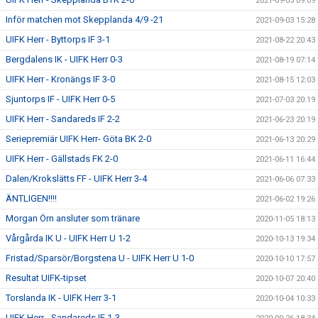
2021-09-05 09:09
Inför matchen mot Skepplanda 4/9 -21
2021-09-03 15:28
UIFK Herr - Byttorps IF 3-1
2021-08-22 20:43
Bergdalens IK - UIFK Herr 0-3
2021-08-19 07:14
UIFK Herr - Kronängs IF 3-0
2021-08-15 12:03
Sjuntorps IF - UIFK Herr 0-5
2021-07-03 20:19
UIFK Herr - Sandareds IF 2-2
2021-06-23 20:19
Seriepremiär UIFK Herr- Göta BK 2-0
2021-06-13 20:29
UIFK Herr - Gällstads FK 2-0
2021-06-11 16:44
Dalen/Krokslätts FF - UIFK Herr 3-4
2021-06-06 07:33
ÄNTLIGEN!!!!
2021-06-02 19:26
Morgan Örn ansluter som tränare
2020-11-05 18:13
Vårgårda IK U - UIFK Herr U 1-2
2020-10-13 19:34
Fristad/Sparsör/Borgstena U - UIFK Herr U 1-0
2020-10-10 17:57
Resultat UIFK-tipset
2020-10-07 20:40
Torslanda IK - UIFK Herr 3-1
2020-10-04 10:33
UIFK Herr - Sandareds IF 1-3