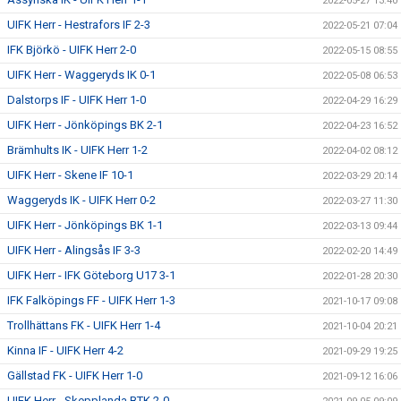
2022-05-27 13:40
UIFK Herr - Hestrafors IF 2-3
2022-05-21 07:04
IFK Björkö - UIFK Herr 2-0
2022-05-15 08:55
UIFK Herr - Waggeryds IK 0-1
2022-05-08 06:53
Dalstorps IF - UIFK Herr 1-0
2022-04-29 16:29
UIFK Herr - Jönköpings BK 2-1
2022-04-23 16:52
Brämhults IK - UIFK Herr 1-2
2022-04-02 08:12
UIFK Herr - Skene IF 10-1
2022-03-29 20:14
Waggeryds IK - UIFK Herr 0-2
2022-03-27 11:30
UIFK Herr - Jönköpings BK 1-1
2022-03-13 09:44
UIFK Herr - Alingsås IF 3-3
2022-02-20 14:49
UIFK Herr - IFK Göteborg U17 3-1
2022-01-28 20:30
IFK Falköpings FF - UIFK Herr 1-3
2021-10-17 09:08
Trollhättans FK - UIFK Herr 1-4
2021-10-04 20:21
Kinna IF - UIFK Herr 4-2
2021-09-29 19:25
Gällstad FK - UIFK Herr 1-0
2021-09-12 16:06
UIFK Herr - Skepplanda BTK 2-0