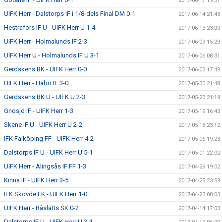
2017-06-17 19:31
UIFK Herr - Dalstorps IF i 1/8-dels Final DM 0-1
2017-06-14 21:43
Hestrafors IF U - UIFK Herr U 1-4
2017-06-13 23:00
UIFK Herr - Holmalunds IF 2-3
2017-06-09 15:29
UIFK Herr U - Holmalunds IF U 3-1
2017-06-06 08:31
Gerdskens BK - UIFK Herr 0-0
2017-06-03 17:49
UIFK Herr - Habo IF 3-0
2017-05-30 21:48
Gerdskens BK U - UIFK U 2-3
2017-05-23 21:19
Gnosjö IF - UIFK Herr 1-3
2017-05-19 16:43
Skene IF U - UIFK Herr U 2-2
2017-05-15 23:12
IFK Falköping FF - UIFK Herr 4-2
2017-05-06 19:23
Dalstorps IF U - UIFK Herr U 5-1
2017-05-01 22:02
UIFK Herr - Alingsås IF FF 1-3
2017-04-29 19:02
Kinna IF - UIFK Herr 3-5
2017-04-25 23:59
IFK Skövde FK - UIFK Herr 1-0
2017-04-23 08:03
UIFK Herr - Råslätts SK 0-2
2017-04-14 17:03
Dalstorps IF U - UIFK Herr U 3-1