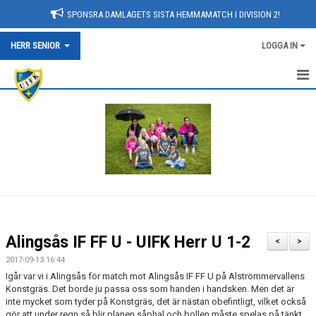
SPONSRA DAMLAGETS SISTA HEMMAMATCH I DIVISION 2!
HERR SENIOR
LOGGA IN
NYHETER
HEM
KALENDER
TRUPPEN
BILDGALLERI
Alingsås IF FF U - UIFK Herr U 1-2
<
>
DOKUMENT
2017-09-13 16:44
Igår var vi i Alingsås för match mot Alingsås IF FF U på Alströmmervallens
KONTAKT
Konstgräs. Det borde ju passa oss som handen i handsken. Men det är
inte mycket som tyder på Konstgräs, det är nästan obefintligt, vilket också
gör att under regn så blir planen såphal och bollen måste spelas på tänkt
MATCHER