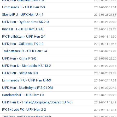
2019-06-03 17:57
Limmareds IF - UIFK Herr 2-0
2019-05-30 18:34
Skene IF U - UIFK Herr U 4-1
2019-05-28 21:53
UIFK Herr - Rydboholms SK 2-0
2019-05-23 23:05
Kinna IF U - UIFK Herr U 0-4
2019-05-19 21:23
IFK Trollhättan - UIFK Herr 2-1
2019-05-18 19:30
UIFK Herr - Gällstads FK 1-0
2019-05-11 17:47
Trollhättans FK - UIFK Herr 1-4
2019-05-09 17:21
UIFK Herr - Kinna IF 3-0
2019-05-02 22:20
UIFK Herr U - Mariedals IK U 13-2
2019-04-29 22:18
UIFK Herr - Sätila SK 3-0
2019-04-26 21:51
Limmareds IF U - UIFK Herr U 4-3
2019-04-24 17:34
UIFK Herr - Skoftebyns IF 2-0 i DM
2019-04-22 20:49
Sandareds IF - UIFK Herr 1-3
2019-04-18 22:23
UIFK Herr U - Fristad/Borgstena/Sparsör U 4-0
2019-04-17 19:42
IFK Skövde FK - UIFK Herr 2-2
2019-04-13 19:13
Tränings- och Komma ihop läger