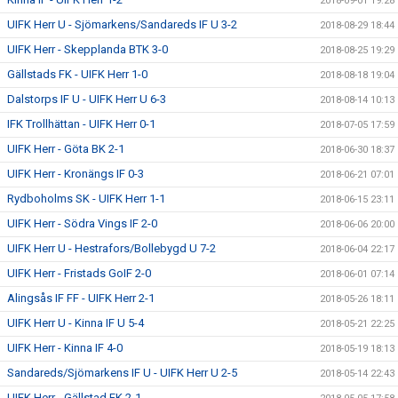
2018-09-01 19:28
UIFK Herr U - Sjömarkens/Sandareds IF U 3-2
2018-08-29 18:44
UIFK Herr - Skepplanda BTK 3-0
2018-08-25 19:29
Gällstads FK - UIFK Herr 1-0
2018-08-18 19:04
Dalstorps IF U - UIFK Herr U 6-3
2018-08-14 10:13
IFK Trollhättan - UIFK Herr 0-1
2018-07-05 17:59
UIFK Herr - Göta BK 2-1
2018-06-30 18:37
UIFK Herr - Kronängs IF 0-3
2018-06-21 07:01
Rydboholms SK - UIFK Herr 1-1
2018-06-15 23:11
UIFK Herr - Södra Vings IF 2-0
2018-06-06 20:00
UIFK Herr U - Hestrafors/Bollebygd U 7-2
2018-06-04 22:17
UIFK Herr - Fristads GoIF 2-0
2018-06-01 07:14
Alingsås IF FF - UIFK Herr 2-1
2018-05-26 18:11
UIFK Herr U - Kinna IF U 5-4
2018-05-21 22:25
UIFK Herr - Kinna IF 4-0
2018-05-19 18:13
Sandareds/Sjömarkens IF U - UIFK Herr U 2-5
2018-05-14 22:43
UIFK Herr - Gällstad FK 2-1