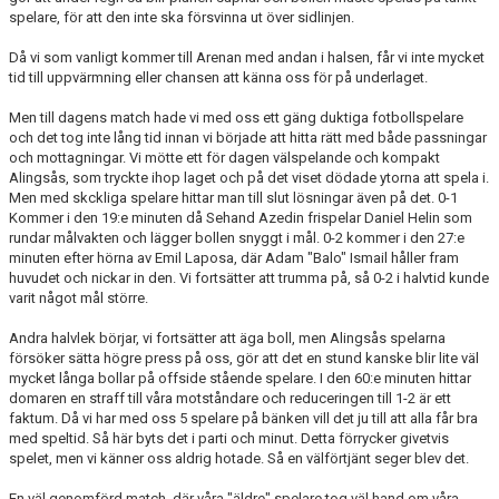
spelare, för att den inte ska försvinna ut över sidlinjen.
BORGÅS TANKAR
Då vi som vanligt kommer till Arenan med andan i halsen, får vi inte mycket
tid till uppvärmning eller chansen att känna oss för på underlaget.
TABELL & RESULTAT
Men till dagens match hade vi med oss ett gäng duktiga fotbollspelare
och det tog inte lång tid innan vi började att hitta rätt med både passningar
och mottagningar. Vi mötte ett för dagen välspelande och kompakt
Alingsås, som tryckte ihop laget och på det viset dödade ytorna att spela i.
Men med skckliga spelare hittar man till slut lösningar även på det. 0-1
Kommer i den 19:e minuten då Sehand Azedin frispelar Daniel Helin som
rundar målvakten och lägger bollen snyggt i mål. 0-2 kommer i den 27:e
minuten efter hörna av Emil Laposa, där Adam "Balo" Ismail håller fram
huvudet och nickar in den. Vi fortsätter att trumma på, så 0-2 i halvtid kunde
varit något mål större.
Andra halvlek börjar, vi fortsätter att äga boll, men Alingsås spelarna
försöker sätta högre press på oss, gör att det en stund kanske blir lite väl
mycket långa bollar på offside stående spelare. I den 60:e minuten hittar
domaren en straff till våra motståndare och reduceringen till 1-2 är ett
faktum. Då vi har med oss 5 spelare på bänken vill det ju till att alla får bra
med speltid. Så här byts det i parti och minut. Detta förrycker givetvis
spelet, men vi känner oss aldrig hotade. Så en välförtjänt seger blev det.
En väl genomförd match, där våra "äldre" spelare tog väl hand om våra