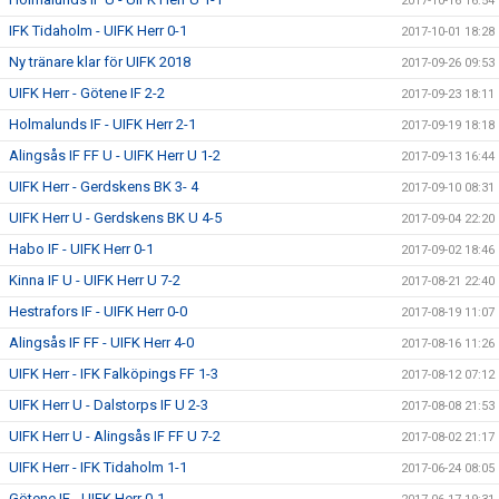
2017-10-16 16:54
IFK Tidaholm - UIFK Herr 0-1
2017-10-01 18:28
Ny tränare klar för UIFK 2018
2017-09-26 09:53
UIFK Herr - Götene IF 2-2
2017-09-23 18:11
Holmalunds IF - UIFK Herr 2-1
2017-09-19 18:18
Alingsås IF FF U - UIFK Herr U 1-2
2017-09-13 16:44
UIFK Herr - Gerdskens BK 3- 4
2017-09-10 08:31
UIFK Herr U - Gerdskens BK U 4-5
2017-09-04 22:20
Habo IF - UIFK Herr 0-1
2017-09-02 18:46
Kinna IF U - UIFK Herr U 7-2
2017-08-21 22:40
Hestrafors IF - UIFK Herr 0-0
2017-08-19 11:07
Alingsås IF FF - UIFK Herr 4-0
2017-08-16 11:26
UIFK Herr - IFK Falköpings FF 1-3
2017-08-12 07:12
UIFK Herr U - Dalstorps IF U 2-3
2017-08-08 21:53
UIFK Herr U - Alingsås IF FF U 7-2
2017-08-02 21:17
UIFK Herr - IFK Tidaholm 1-1
2017-06-24 08:05
Götene IF - UIFK Herr 0-1