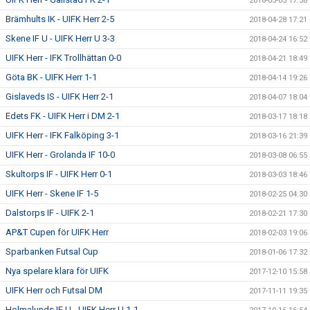
2018-05-05 17:58
Brämhults IK - UIFK Herr 2-5
2018-04-28 17:21
Skene IF U - UIFK Herr U 3-3
2018-04-24 16:52
UIFK Herr - IFK Trollhättan 0-0
2018-04-21 18:49
Göta BK - UIFK Herr 1-1
2018-04-14 19:26
Gislaveds IS - UIFK Herr 2-1
2018-04-07 18:04
Edets FK - UIFK Herr i DM 2-1
2018-03-17 18:18
UIFK Herr - IFK Falköping 3-1
2018-03-16 21:39
UIFK Herr - Grolanda IF 10-0
2018-03-08 06:55
Skultorps IF - UIFK Herr 0-1
2018-03-03 18:46
UIFK Herr - Skene IF 1-5
2018-02-25 04:30
Dalstorps IF - UIFK 2-1
2018-02-21 17:30
AP&T Cupen för UIFK Herr
2018-02-03 19:06
Sparbanken Futsal Cup
2018-01-06 17:32
Nya spelare klara för UIFK
2017-12-10 15:58
UIFK Herr och Futsal DM
2017-11-11 19:35
Holmalunds IF U - UIFK Herr U 1-1