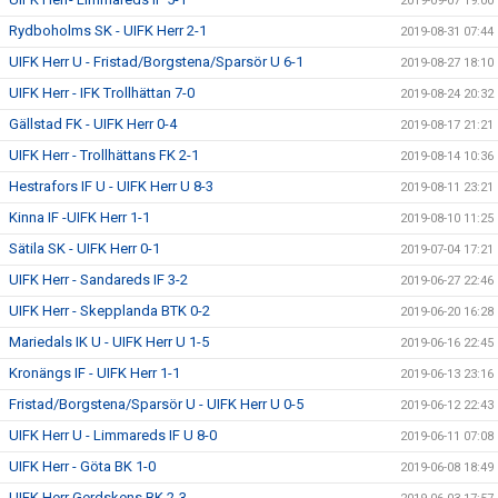
2019-09-07 19:00
Rydboholms SK - UIFK Herr 2-1
2019-08-31 07:44
UIFK Herr U - Fristad/Borgstena/Sparsör U 6-1
2019-08-27 18:10
UIFK Herr - IFK Trollhättan 7-0
2019-08-24 20:32
Gällstad FK - UIFK Herr 0-4
2019-08-17 21:21
UIFK Herr - Trollhättans FK 2-1
2019-08-14 10:36
Hestrafors IF U - UIFK Herr U 8-3
2019-08-11 23:21
Kinna IF -UIFK Herr 1-1
2019-08-10 11:25
Sätila SK - UIFK Herr 0-1
2019-07-04 17:21
UIFK Herr - Sandareds IF 3-2
2019-06-27 22:46
UIFK Herr - Skepplanda BTK 0-2
2019-06-20 16:28
Mariedals IK U - UIFK Herr U 1-5
2019-06-16 22:45
Kronängs IF - UIFK Herr 1-1
2019-06-13 23:16
Fristad/Borgstena/Sparsör U - UIFK Herr U 0-5
2019-06-12 22:43
UIFK Herr U - Limmareds IF U 8-0
2019-06-11 07:08
UIFK Herr - Göta BK 1-0
2019-06-08 18:49
UIFK Herr Gerdskens BK 2-3