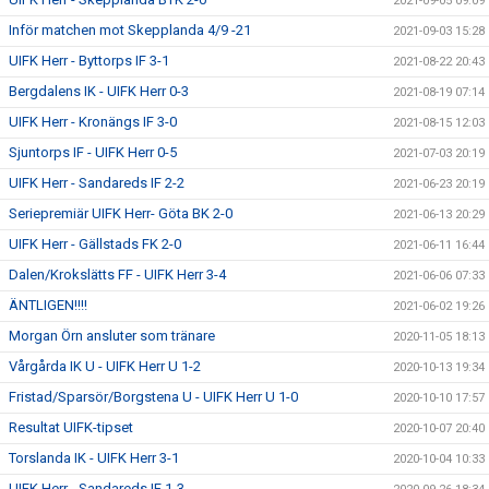
2021-09-05 09:09
Inför matchen mot Skepplanda 4/9 -21
2021-09-03 15:28
UIFK Herr - Byttorps IF 3-1
2021-08-22 20:43
Bergdalens IK - UIFK Herr 0-3
2021-08-19 07:14
UIFK Herr - Kronängs IF 3-0
2021-08-15 12:03
Sjuntorps IF - UIFK Herr 0-5
2021-07-03 20:19
UIFK Herr - Sandareds IF 2-2
2021-06-23 20:19
Seriepremiär UIFK Herr- Göta BK 2-0
2021-06-13 20:29
UIFK Herr - Gällstads FK 2-0
2021-06-11 16:44
Dalen/Krokslätts FF - UIFK Herr 3-4
2021-06-06 07:33
ÄNTLIGEN!!!!
2021-06-02 19:26
Morgan Örn ansluter som tränare
2020-11-05 18:13
Vårgårda IK U - UIFK Herr U 1-2
2020-10-13 19:34
Fristad/Sparsör/Borgstena U - UIFK Herr U 1-0
2020-10-10 17:57
Resultat UIFK-tipset
2020-10-07 20:40
Torslanda IK - UIFK Herr 3-1
2020-10-04 10:33
UIFK Herr - Sandareds IF 1-3