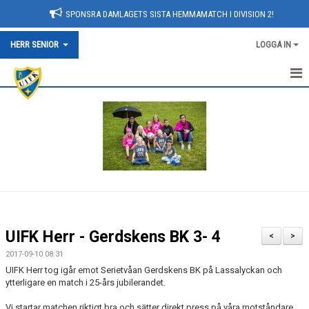
SPONSRA DAMLAGETS SISTA HEMMAMATCH I DIVISION 2!
HERR SENIOR
LOGGA IN
NYHETER
HEM
KALENDER
TRUPPEN
BILDGALLERI
UIFK Herr - Gerdskens BK 3- 4
<
>
DOKUMENT
2017-09-10 08:31
UIFK Herr tog igår emot Serietvåan Gerdskens BK på Lassalyckan och
KONTAKT
ytterligare en match i 25-års jubilerandet.
Vi startar matchen riktigt bra och sätter direkt press på våra motståndare
MATCHER