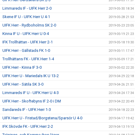
2019-06-03 17:57
Limmareds IF - UIFK Herr 2-0
2019-05-30 18:34
Skene IF U - UIFK Herr U 4-1
2019-05-28 21:53
UIFK Herr - Rydboholms SK 2-0
2019-05-23 23:05
Kinna IF U - UIFK Herr U 0-4
2019-05-19 21:23
IFK Trollhättan - UIFK Herr 2-1
2019-05-18 19:30
UIFK Herr - Gällstads FK 1-0
2019-05-11 17:47
Trollhättans FK - UIFK Herr 1-4
2019-05-09 17:21
UIFK Herr - Kinna IF 3-0
2019-05-02 22:20
UIFK Herr U - Mariedals IK U 13-2
2019-04-29 22:18
UIFK Herr - Sätila SK 3-0
2019-04-26 21:51
Limmareds IF U - UIFK Herr U 4-3
2019-04-24 17:34
UIFK Herr - Skoftebyns IF 2-0 i DM
2019-04-22 20:49
Sandareds IF - UIFK Herr 1-3
2019-04-18 22:23
UIFK Herr U - Fristad/Borgstena/Sparsör U 4-0
2019-04-17 19:42
IFK Skövde FK - UIFK Herr 2-2
2019-04-13 19:13
Tränings- och Komma ihop läger