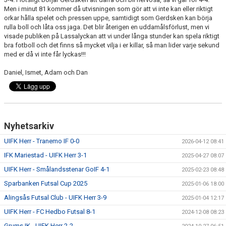
Men i minut 81 kommer då utvisningen som gör att vi inte kan eller riktigt
orkar hålla spelet och pressen uppe, samtidigt som Gerdsken kan börja
rulla boll och låta oss jaga. Det blir återigen en uddamålsförlust, men vi
visade publiken på Lassalyckan att vi under långa stunder kan spela riktigt
bra fotboll och det finns så mycket vilja i er killar, så man lider varje sekund
med er då vi inte får lyckas!!!
Daniel, Ismet, Adam och Dan
Nyhetsarkiv
UIFK Herr - Tranemo IF 0-0
2026-04-12 08:41
IFK Mariestad - UIFK Herr 3-1
2025-04-27 08:07
UIFK Herr - Smålandsstenar GoIF 4-1
2025-02-23 08:48
Sparbanken Futsal Cup 2025
2025-01-06 18:00
Alingsås Futsal Club - UIFK Herr 3-9
2025-01-04 12:17
UIFK Herr - FC Hedbo Futsal 8-1
2024-12-08 08:23
Grums IK - UIFK Herr 2-2