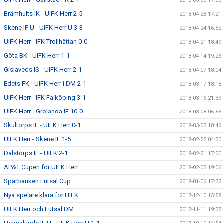
2018-05-05 17:58
Brämhults IK - UIFK Herr 2-5
2018-04-28 17:21
Skene IF U - UIFK Herr U 3-3
2018-04-24 16:52
UIFK Herr - IFK Trollhättan 0-0
2018-04-21 18:49
Göta BK - UIFK Herr 1-1
2018-04-14 19:26
Gislaveds IS - UIFK Herr 2-1
2018-04-07 18:04
Edets FK - UIFK Herr i DM 2-1
2018-03-17 18:18
UIFK Herr - IFK Falköping 3-1
2018-03-16 21:39
UIFK Herr - Grolanda IF 10-0
2018-03-08 06:55
Skultorps IF - UIFK Herr 0-1
2018-03-03 18:46
UIFK Herr - Skene IF 1-5
2018-02-25 04:30
Dalstorps IF - UIFK 2-1
2018-02-21 17:30
AP&T Cupen för UIFK Herr
2018-02-03 19:06
Sparbanken Futsal Cup
2018-01-06 17:32
Nya spelare klara för UIFK
2017-12-10 15:58
UIFK Herr och Futsal DM
2017-11-11 19:35
Holmalunds IF U - UIFK Herr U 1-1