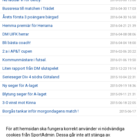
2016-05-06 15:00
Bussresa till matchen i Trädet
2016-04-30 17:03
Årets första 3 poängare bärgad
2016-04-30 16:50
Hemma premiär för Herrarna
2016-04-21 21:39
DM UIFK herrar
2016-04-08 08:06
Bli bästa coach!
2016-04-04 18:00
2:a i AP&T cupen
2016-02-06 20:22
Kommunmästare i futsal.
2016-01-06 19:50
Liten rapport från DM slutspelet
2015-12-23 19:14
Serieseger Div 4 södra Götaland
2015-10-04 22:31
Ny seger för A-laget
2015-09-19 18:36
Blytung seger för A-laget
2015-09-11 21:31
3-0 vinst mot Kinna
2015-06-18 22:05
Borgås tankar inför morgondagens match !
2015-06-17
Läs Borgås tankar inför matchen mot Annelund
2015-06-03 13:19
Stabil 3-0 seger mot Skene
För att hemsidan ska fungera korrekt använder vi nödvändiga
2015-05-20 22:07
cookies från SportAdmin. Dessa går inte att stänga av.
Derbyvinst mot Gällstad!