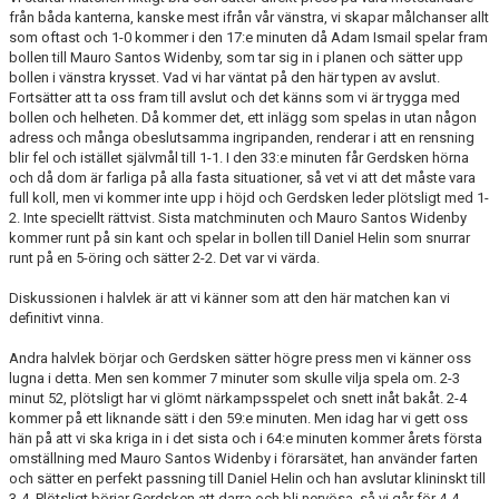
från båda kanterna, kanske mest ifrån vår vänstra, vi skapar målchanser allt
som oftast och 1-0 kommer i den 17:e minuten då Adam Ismail spelar fram
BORGÅS TANKAR
bollen till Mauro Santos Widenby, som tar sig in i planen och sätter upp
bollen i vänstra krysset. Vad vi har väntat på den här typen av avslut.
TABELL & RESULTAT
Fortsätter att ta oss fram till avslut och det känns som vi är trygga med
bollen och helheten. Då kommer det, ett inlägg som spelas in utan någon
adress och många obeslutsamma ingripanden, renderar i att en rensning
blir fel och istället självmål till 1-1. I den 33:e minuten får Gerdsken hörna
och då dom är farliga på alla fasta situationer, så vet vi att det måste vara
full koll, men vi kommer inte upp i höjd och Gerdsken leder plötsligt med 1-
2. Inte speciellt rättvist. Sista matchminuten och Mauro Santos Widenby
kommer runt på sin kant och spelar in bollen till Daniel Helin som snurrar
runt på en 5-öring och sätter 2-2. Det var vi värda.
Diskussionen i halvlek är att vi känner som att den här matchen kan vi
definitivt vinna.
Andra halvlek börjar och Gerdsken sätter högre press men vi känner oss
lugna i detta. Men sen kommer 7 minuter som skulle vilja spela om. 2-3
minut 52, plötsligt har vi glömt närkampsspelet och snett inåt bakåt. 2-4
kommer på ett liknande sätt i den 59:e minuten. Men idag har vi gett oss
hän på att vi ska kriga in i det sista och i 64:e minuten kommer årets första
omställning med Mauro Santos Widenby i förarsätet, han använder farten
och sätter en perfekt passning till Daniel Helin och han avslutar klininskt till
3-4. Plötsligt börjar Gerdsken att darra och bli nervösa, så vi går för 4-4.