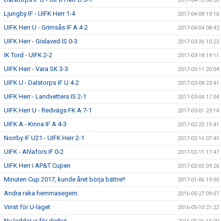
2017-04-10 06:20
Ljungby IF - UIFK Herr 1-4
2017-04-08 19:16
UIFK Herr U - Grimsås IF A 4-2
2017-04-04 08:42
UIFK Herr - Gislaved IS 0-3
2017-03-26 10:23
IK Tord - UIFK 2-2
2017-03-18 19:11
UIFK Herr - Vara SK 3-3
2017-03-11 20:04
UIFK U - Dalstorps IF U 4-2
2017-03-08 23:41
UIFK Herr - Landvetters IS 2-1
2017-03-04 17:04
UIFK Herr U - Redvägs FK A 7-1
2017-03-01 23:14
UIFK A - Kinna IF A 4-3
2017-02-25 15:41
Norrby IF U21 - UIFK Herr 2-1
2017-02-16 07:45
UIFK - Ahlafors IF 0-2
2017-02-11 17:47
UIFK Herr i AP&T Cupen
2017-02-05 09:26
Minuten Cup 2017, kunde året börja bättre!!
2017-01-06 19:05
Andra raka hemmasegern.
2016-05-27 09:07
Vinst för U-laget
2016-05-10 21:22
Nu laddar vi för derby!