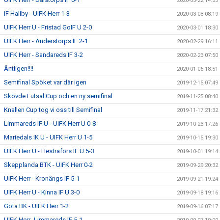
2020-03-22 14:53
IF Hallby - UIFK Herr 1-3
2020-03-08 08:19
UIFK Herr U - Fristad GoIF U 2-0
2020-03-01 18:30
UIFK Herr - Anderstorps IF 2-1
2020-02-29 16:11
UIFK Herr - Sandareds IF 3-2
2020-02-23 07:50
Äntligen!!!!
2020-01-06 18:51
Semifinal Spöket var där igen
2019-12-15 07:49
Skövde Futsal Cup och en ny semifinal
2019-11-25 08:40
Knallen Cup tog vi oss till Semifinal
2019-11-17 21:32
Limmareds IF U - UIFK Herr U 0-8
2019-10-23 17:26
Mariedals IK U - UIFK Herr U 1-5
2019-10-15 19:30
UIFK Herr U - Hestrafors IF U 5-3
2019-10-01 19:14
Skepplanda BTK - UIFK Herr 0-2
2019-09-29 20:32
UIFK Herr - Kronängs IF 5-1
2019-09-21 19:24
UIFK Herr U - Kinna IF U 3-0
2019-09-18 19:16
Göta BK - UIFK Herr 1-2
2019-09-16 07:17
UIFK Herr- Limmareds IF 5-1