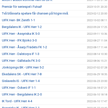
2023-11-20 21:56
Premiär för seriespel i Futsal!
2023-10-31 20:20
Två blåsvarta spelare får chansen på högre nivå.
2023-02-12 20:00
UIFK Herr- BK Zenith 1-1
2022-10-02 08:11
Bergdalens IK - UIFK Herr 1-2
2022-09-24 17:25
UIFK Herr - Assyriska IK 5-0
2022-09-11 10:36
UIFK Herr - IFK Björkö 3-0
2022-08-27 11:04
UIFK Herr - Åsarp/Trädets FK 1-2
2022-08-17 11:44
UIFK Herr - Dalstorps IF 1-3
2022-08-14 10:30
UIFK Herr - Gällstads FK 3-0
2022-08-06 15:21
Jönköpings BK - UIFK Herr 5-2
2022-07-02 07:28
Ekedalens SK - UIFK Herr 7-8
2022-06-29 18:35
Gislaveds IS - UIFK Herr 1-4
2022-06-23 23:00
UIFK Herr - Öckerö IF 1-1
2022-06-18 07:21
UIFK Herr - Bergdalens IK 2-0
2022-06-10 18:18
IK Tord - UIFK Herr 4-4
2022-06-10 17:47
Assyriska IK - UIFK Herr 1-1