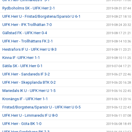
2019-09-07 19:00
Rydboholms SK - UIFK Herr 2-1
2019-08-31 07:44
UIFK Herr U - Fristad/Borgstena/Sparsör U 6-1
2019-08-27 18:10
UIFK Herr - IFK Trollhättan 7-0
2019-08-24 20:32
Gällstad FK - UIFK Herr 0-4
2019-08-17 21:21
UIFK Herr - Trollhättans FK 2-1
2019-08-14 10:36
Hestrafors IF U - UIFK Herr U 8-3
2019-08-11 23:21
Kinna IF -UIFK Herr 1-1
2019-08-10 11:25
Sätila SK - UIFK Herr 0-1
2019-07-04 17:21
UIFK Herr - Sandareds IF 3-2
2019-06-27 22:46
UIFK Herr - Skepplanda BTK 0-2
2019-06-20 16:28
Mariedals IK U - UIFK Herr U 1-5
2019-06-16 22:45
Kronängs IF - UIFK Herr 1-1
2019-06-13 23:16
Fristad/Borgstena/Sparsör U - UIFK Herr U 0-5
2019-06-12 22:43
UIFK Herr U - Limmareds IF U 8-0
2019-06-11 07:08
UIFK Herr - Göta BK 1-0
2019-06-08 18:49
UIFK Herr Gerdskens BK 2-3