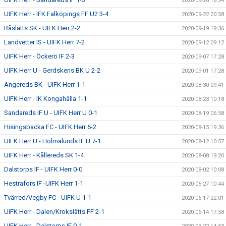
2020-09-26 18:34
UIFK Herr - IFK Falköpings FF U2 3-4
2020-09-22 20:58
Råslätts SK - UIFK Herr 2-2
2020-09-19 19:36
Landvetter IS - UIFK Herr 7-2
2020-09-12 09:12
UIFK Herr - Öckerö IF 2-3
2020-09-07 17:28
UIFK Herr U - Gerdskens BK U 2-2
2020-09-01 17:28
Angereds BK - UIFK Herr 1-1
2020-08-30 09:41
UIFK Herr - IK Kongahälla 1-1
2020-08-23 10:18
Sandareds IF U - UIFK Herr U 0-1
2020-08-19 06:58
Hisingsbacka FC - UIFK Herr 6-2
2020-08-15 19:36
UIFK Herr U - Holmalunds IF U 7-1
2020-08-12 10:57
UIFK Herr - Kållereds SK 1-4
2020-08-08 19:20
Dalstorps IF - UIFK Herr 0-0
2020-08-02 10:08
Hestrafors IF -UIFK Herr 1-1
2020-06-27 10:44
Tvärred/Vegby FC - UIFK U 1-1
2020-06-17 22:01
UIFK Herr - Dalen/Krokslätts FF 2-1
2020-06-14 17:58
UIFK Herr - Dalstorps IF 0-1