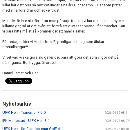
killar har gett oss så mycket under sina år i Ulricehamn. Killar som pratar
med sina föräldrar och söker tröst.
Men det är inte slut än, tittar man på varje träning vi har och ser hur mycket
killarna ger, så är det svårt att förstå att vi inte tar poäng i fler matcher. Kan
vi bara hitta målet så kommer det att hända saker.
På fredag möter vi Hestrafors IF, ytterligare ett lag som älskar
omställningar!!!
Vi vet vad vi ska göra, nu gäller det bara att göra det som vi gör det på
träningarna. Bolltrygga, är ordet!!!
Daniel, Ismet och Dan
Nyhetsarkiv
UIFK Herr - Tranemo IF 0-0
2026-04-12 08:41
IFK Mariestad - UIFK Herr 3-1
2025-04-27 08:07
UIFK Herr - Smålandsstenar GoIF 4-1
2025-02-23 08:48