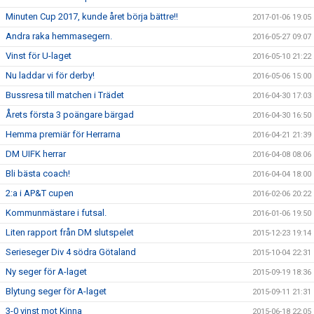
Minuten Cup 2017, kunde året börja bättre!!
2017-01-06 19:05
Andra raka hemmasegern.
2016-05-27 09:07
Vinst för U-laget
2016-05-10 21:22
Nu laddar vi för derby!
2016-05-06 15:00
Bussresa till matchen i Trädet
2016-04-30 17:03
Årets första 3 poängare bärgad
2016-04-30 16:50
Hemma premiär för Herrarna
2016-04-21 21:39
DM UIFK herrar
2016-04-08 08:06
Bli bästa coach!
2016-04-04 18:00
2:a i AP&T cupen
2016-02-06 20:22
Kommunmästare i futsal.
2016-01-06 19:50
Liten rapport från DM slutspelet
2015-12-23 19:14
Serieseger Div 4 södra Götaland
2015-10-04 22:31
Ny seger för A-laget
2015-09-19 18:36
Blytung seger för A-laget
2015-09-11 21:31
3-0 vinst mot Kinna
2015-06-18 22:05