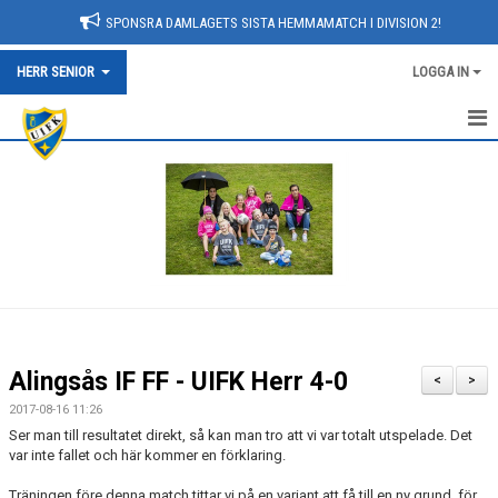
SPONSRA DAMLAGETS SISTA HEMMAMATCH I DIVISION 2!
HERR SENIOR
LOGGA IN
NYHETER
HEM
KALENDER
TRUPPEN
BILDGALLERI
Alingsås IF FF - UIFK Herr 4-0
<
>
DOKUMENT
2017-08-16 11:26
Ser man till resultatet direkt, så kan man tro att vi var totalt utspelade. Det
KONTAKT
var inte fallet och här kommer en förklaring.
Träningen före denna match tittar vi på en variant att få till en ny grund, för
MATCHER