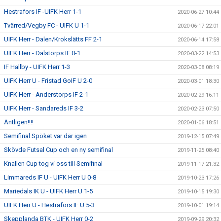
Hestrafors IF -UIFK Herr 1-1
2020-06-27 10:44
Tvärred/Vegby FC - UIFK U 1-1
2020-06-17 22:01
UIFK Herr - Dalen/Krokslätts FF 2-1
2020-06-14 17:58
UIFK Herr - Dalstorps IF 0-1
2020-03-22 14:53
IF Hallby - UIFK Herr 1-3
2020-03-08 08:19
UIFK Herr U - Fristad GoIF U 2-0
2020-03-01 18:30
UIFK Herr - Anderstorps IF 2-1
2020-02-29 16:11
UIFK Herr - Sandareds IF 3-2
2020-02-23 07:50
Äntligen!!!!
2020-01-06 18:51
Semifinal Spöket var där igen
2019-12-15 07:49
Skövde Futsal Cup och en ny semifinal
2019-11-25 08:40
Knallen Cup tog vi oss till Semifinal
2019-11-17 21:32
Limmareds IF U - UIFK Herr U 0-8
2019-10-23 17:26
Mariedals IK U - UIFK Herr U 1-5
2019-10-15 19:30
UIFK Herr U - Hestrafors IF U 5-3
2019-10-01 19:14
Skepplanda BTK - UIFK Herr 0-2
2019-09-29 20:32