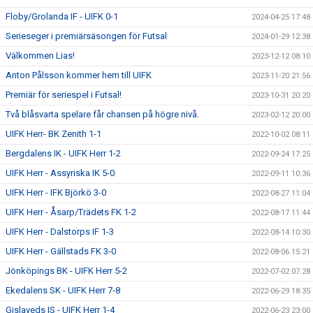
Floby/Grolanda IF - UIFK 0-1
2024-04-25 17:48
Serieseger i premiärsäsongen för Futsal
2024-01-29 12:38
Välkommen Lias!
2023-12-12 08:10
Anton Pålsson kommer hem till UIFK
2023-11-20 21:56
Premiär för seriespel i Futsal!
2023-10-31 20:20
Två blåsvarta spelare får chansen på högre nivå.
2023-02-12 20:00
UIFK Herr- BK Zenith 1-1
2022-10-02 08:11
Bergdalens IK - UIFK Herr 1-2
2022-09-24 17:25
UIFK Herr - Assyriska IK 5-0
2022-09-11 10:36
UIFK Herr - IFK Björkö 3-0
2022-08-27 11:04
UIFK Herr - Åsarp/Trädets FK 1-2
2022-08-17 11:44
UIFK Herr - Dalstorps IF 1-3
2022-08-14 10:30
UIFK Herr - Gällstads FK 3-0
2022-08-06 15:21
Jönköpings BK - UIFK Herr 5-2
2022-07-02 07:28
Ekedalens SK - UIFK Herr 7-8
2022-06-29 18:35
Gislaveds IS - UIFK Herr 1-4
2022-06-23 23:00