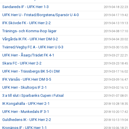
Sandareds IF - UIFK Herr 1-3
2019-04-18 22:23
UIFK Herr U - Fristad/Borgstena/Sparsör U 4-0
2019-04-17 19:42
IFK Skövde FK - UIFK Herr 2-2
2019-04-13 19:13
Tränings- och Komma ihop läger
2019-04-08 17:10
Vårgårda IK FK - UIFK Herr DM 0-2
2019-04-04 20:02
Tvärred/Vegby FC A - UIFK Herr U 0-3
2019-03-30 15:05
UIFK Herr - Åsarp/Trädet FK 4-1
2019-03-27 22:21
Skara FC - UIFK Herr 2-2
2019-03-23 18:45
UIFK Herr - Trässbergs BK 5-0 i DM
2019-03-17 16:02
IFK Värsås - UIFK Herr DM 0-5
2019-03-09 16:47
UIFK Herr - Skultorps IF 2-1
2019-03-02 16:12
3:a till slut i Sparbanks Cupen i Futsal
2019-01-07 08:01
IK Kongahälla - UIFK Herr 2-1
2018-10-28 18:35
UIFK Herr - Munkedals IF 3-1
2018-10-20 17:42
Guldhedens IK - UIFK Herr 2-2
2018-10-13 19:04
Kronängs IF - UIFK Herr 1-1
2018-10-06 18:21