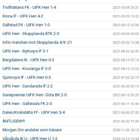
Trollhättans FK - UIFK Herr 1-4
2021-10-04 20:21
Kinna IF - UIFK Herr 4-2
2021-09-29 19:25
Gällstad FK - UIFK Herr 1-0
2021-09-12 16:06
UIFK Herr - Skepplanda BTK 2-0
2021-09-05 09:09
Inför matchen mot Skepplanda 4/9 -21
2021-09-03 15:28
UIFK Herr - Byttorps IF 3-1
2021-08-22 20:43
Bergdalens IK - UIFK Herr 0-3
2021-08-19 07:14
UIFK Herr - Kronängs IF 3-0
2021-08-15 12:03
Sjuntorps IF - UIFK Herr 0-5
2021-07-03 20:19
UIFK Herr - Sandareds IF 2-2
2021-06-23 20:19
Seriepremiär UIFK Herr- Göta BK 2-0
2021-06-13 20:29
UIFK Herr - Gällstads FK 2-0
2021-06-11 16:44
Dalen/Krokslätts FF - UIFK Herr 3-4
2021-06-06 07:33
ÄNTLIGEN!!!!
2021-06-02 19:26
Morgan Örn ansluter som tränare
2020-11-05 18:13
Vårgårda IK U - UIFK Herr U 1-2
2020-10-13 19:34