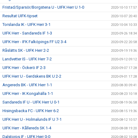
Fristad/Sparsör/Borgstena U - UIFK Herr U 1-0
2020-10-10 17:57
Resultat UIFK-tipset
2020-10-07 20:40
Torslanda IK - UIFK Herr 3-1
2020-10-04 10:33
UIFK Herr - Sandareds IF 1-3
2020-09-26 18:34
UIFK Herr - IFK Falköpings FF U2 3-4
2020-09-22 20:58
Råslätts SK - UIFK Herr 2-2
2020-09-19 19:36
Landvetter IS - UIFK Herr 7-2
2020-09-12 09:12
UIFK Herr - Öckerö IF 2-3
2020-09-07 17:28
UIFK Herr U - Gerdskens BK U 2-2
2020-09-01 17:28
Angereds BK - UIFK Herr 1-1
2020-08-30 09:41
UIFK Herr - IK Kongahälla 1-1
2020-08-23 10:18
Sandareds IF U - UIFK Herr U 0-1
2020-08-19 06:58
Hisingsbacka FC - UIFK Herr 6-2
2020-08-15 19:36
UIFK Herr U - Holmalunds IF U 7-1
2020-08-12 10:57
UIFK Herr - Kållereds SK 1-4
2020-08-08 19:20
Dalstorps IF - UIFK Herr 0-0
2020-08-02 10:08