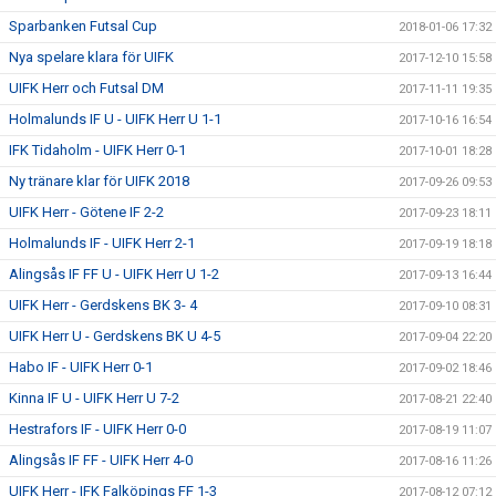
Sparbanken Futsal Cup
2018-01-06 17:32
Nya spelare klara för UIFK
2017-12-10 15:58
UIFK Herr och Futsal DM
2017-11-11 19:35
Holmalunds IF U - UIFK Herr U 1-1
2017-10-16 16:54
IFK Tidaholm - UIFK Herr 0-1
2017-10-01 18:28
Ny tränare klar för UIFK 2018
2017-09-26 09:53
UIFK Herr - Götene IF 2-2
2017-09-23 18:11
Holmalunds IF - UIFK Herr 2-1
2017-09-19 18:18
Alingsås IF FF U - UIFK Herr U 1-2
2017-09-13 16:44
UIFK Herr - Gerdskens BK 3- 4
2017-09-10 08:31
UIFK Herr U - Gerdskens BK U 4-5
2017-09-04 22:20
Habo IF - UIFK Herr 0-1
2017-09-02 18:46
Kinna IF U - UIFK Herr U 7-2
2017-08-21 22:40
Hestrafors IF - UIFK Herr 0-0
2017-08-19 11:07
Alingsås IF FF - UIFK Herr 4-0
2017-08-16 11:26
UIFK Herr - IFK Falköpings FF 1-3
2017-08-12 07:12