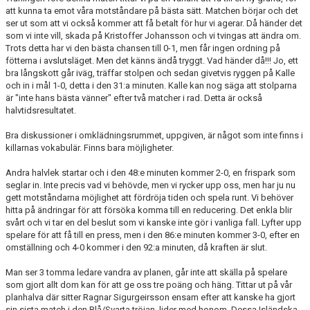
att kunna ta emot våra motståndare på bästa sätt. Matchen börjar och det
ser ut som att vi också kommer att få betalt för hur vi agerar. Då händer det
BORGÅS TANKAR
som vi inte vill, skada på Kristoffer Johansson och vi tvingas att ändra om.
Trots detta har vi den bästa chansen till 0-1, men får ingen ordning på
TABELL & RESULTAT
fötterna i avslutsläget. Men det känns ändå tryggt. Vad händer då!!! Jo, ett
bra långskott går iväg, träffar stolpen och sedan givetvis ryggen på Kalle
och in i mål 1-0, detta i den 31:a minuten. Kalle kan nog säga att stolparna
är "inte hans bästa vänner" efter två matcher i rad. Detta är också
halvtidsresultatet.
Bra diskussioner i omklädningsrummet, uppgiven, är något som inte finns i
killarnas vokabulär. Finns bara möjligheter.
Andra halvlek startar och i den 48:e minuten kommer 2-0, en frispark som
seglar in. Inte precis vad vi behövde, men vi rycker upp oss, men har ju nu
gett motståndarna möjlighet att fördröja tiden och spela runt. Vi behöver
hitta på ändringar för att försöka komma till en reducering. Det enkla blir
svårt och vi tar en del beslut som vi kanske inte gör i vanliga fall. Lyfter upp
spelare för att få till en press, men i den 86:e minuten kommer 3-0, efter en
omställning och 4-0 kommer i den 92:a minuten, då kraften är slut.
Man ser 3 tomma ledare vandra av planen, går inte att skälla på spelare
som gjort allt dom kan för att ge oss tre poäng och häng. Tittar ut på vår
planhalva där sitter Ragnar Sigurgeirsson ensam efter att kanske ha gjort
sin sista match i den Blå/Svarta tröjan, lider med honom. Dessa Isländska