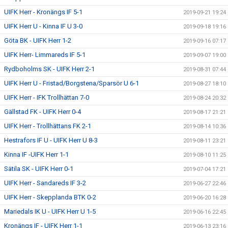
UIFK Herr - Kronängs IF 5-1
2019-09-21 19:24
UIFK Herr U - Kinna IF U 3-0
2019-09-18 19:16
Göta BK - UIFK Herr 1-2
2019-09-16 07:17
UIFK Herr- Limmareds IF 5-1
2019-09-07 19:00
Rydboholms SK - UIFK Herr 2-1
2019-08-31 07:44
UIFK Herr U - Fristad/Borgstena/Sparsör U 6-1
2019-08-27 18:10
UIFK Herr - IFK Trollhättan 7-0
2019-08-24 20:32
Gällstad FK - UIFK Herr 0-4
2019-08-17 21:21
UIFK Herr - Trollhättans FK 2-1
2019-08-14 10:36
Hestrafors IF U - UIFK Herr U 8-3
2019-08-11 23:21
Kinna IF -UIFK Herr 1-1
2019-08-10 11:25
Sätila SK - UIFK Herr 0-1
2019-07-04 17:21
UIFK Herr - Sandareds IF 3-2
2019-06-27 22:46
UIFK Herr - Skepplanda BTK 0-2
2019-06-20 16:28
Mariedals IK U - UIFK Herr U 1-5
2019-06-16 22:45
Kronängs IF - UIFK Herr 1-1
2019-06-13 23:16