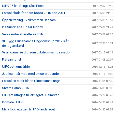
UIFK 25 år - Bengt-Olof Foss
2017-09-07 14:45
Fotbollskola för barn födda 2010 och 2011
2017-05-08 21:18
Öppen träning - Välkommen Bassam!
2017-05-03 13:57
Pia Sundhage Futsal Trophy
2017-05-02 21:42
Verksamhetsberättelse 2016
2017-03-08 09:26
XL Bygg Ulricehamns Ungdomscup 2017 slår
2017-02-21 18:24
deltagarrekord
Vi vill gärna se dig som Jubileumsambassadör!
2017-02-15 09:18
Platsannons!
2017-01-08 22:07
UIFK och omvärlden
2016-12-16 15:23
Jubileumsår med medlemserbjudande!
2016-11-16 13:02
Fotbollen stark bland Ulricehamns unga
2016-11-04 08:30
Steam Camp 2016
2016-06-08 08:35
UIFKare uttagna till elitlägret i Halmstad
2016-05-27 08:48
Domare i UIFK
2016-04-27 09:49
Maja Udd uttagen till F16-landslaget
2016-04-22 09:52