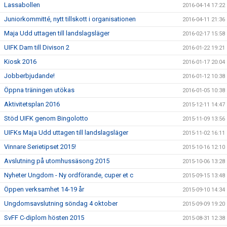
Lassabollen
2016-04-14 17:22
Juniorkommitté, nytt tillskott i organisationen
2016-04-11 21:36
Maja Udd uttagen till landslagsläger
2016-02-17 15:58
UIFK Dam till Divison 2
2016-01-22 19:21
Kiosk 2016
2016-01-17 20:04
Jobberbjudande!
2016-01-12 10:38
Öppna träningen utökas
2016-01-05 10:38
Aktivitetsplan 2016
2015-12-11 14:47
Stöd UIFK genom Bingolotto
2015-11-09 13:56
UIFKs Maja Udd uttagen till landslagsläger
2015-11-02 16:11
Vinnare Serietipset 2015!
2015-10-16 12:10
Avslutning på utomhussäsong 2015
2015-10-06 13:28
Nyheter Ungdom - Ny ordförande, cuper et c
2015-09-15 13:48
Öppen verksamhet 14-19 år
2015-09-10 14:34
Ungdomsavslutning söndag 4 oktober
2015-09-09 19:20
SvFF C-diplom hösten 2015
2015-08-31 12:38