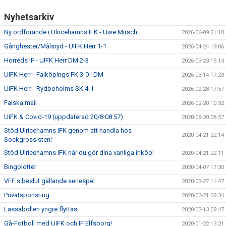
Nyhetsarkiv
Ny ordförande i Ulricehamns IFK - Uwe Mirsch
2026-06-09 21:10
Gånghester/Målsryd - UIFK Herr 1-1
2026-04-24 19:06
Horreds IF - UIFK Herr DM 2-3
2026-03-23 15:14
UIFK Herr - Falköpings FK 3-0 i DM
2026-03-14 17:23
UIFK Herr - Rydboholms SK 4-1
2026-02-28 17:57
Falska mail
2026-02-20 10:32
UIFK & Covid-19 (uppdaterad 20/8 08:57)
2020-08-20 08:57
Stöd Ulricehamns IFK genom att handla hos
2020-04-21 22:14
Sockgrossisten!
Stöd Ulricehamns IFK när du gör dina vanliga inköp!
2020-04-21 22:11
Bingolotter
2020-04-07 17:30
VFF:s beslut gällande seriespel
2020-03-27 11:47
Privatsponsring
2020-03-21 09:34
Lassabollen yngre flyttas
2020-03-13 09:47
Gå-Fotboll med UIFK och IF Elfsborg!
2020-01-22 13:21