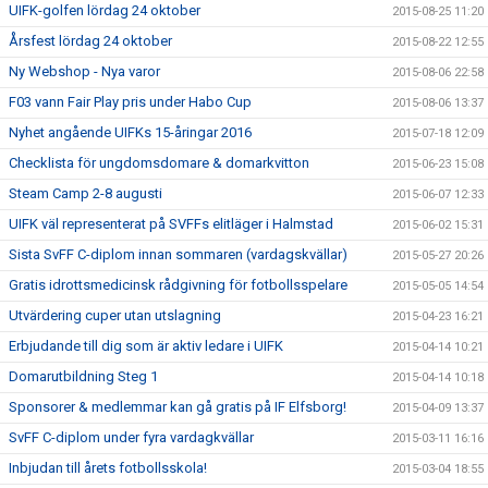
UIFK-golfen lördag 24 oktober
2015-08-25 11:20
Årsfest lördag 24 oktober
2015-08-22 12:55
Ny Webshop - Nya varor
2015-08-06 22:58
F03 vann Fair Play pris under Habo Cup
2015-08-06 13:37
Nyhet angående UIFKs 15-åringar 2016
2015-07-18 12:09
Checklista för ungdomsdomare & domarkvitton
2015-06-23 15:08
Steam Camp 2-8 augusti
2015-06-07 12:33
UIFK väl representerat på SVFFs elitläger i Halmstad
2015-06-02 15:31
Sista SvFF C-diplom innan sommaren (vardagskvällar)
2015-05-27 20:26
Gratis idrottsmedicinsk rådgivning för fotbollsspelare
2015-05-05 14:54
Utvärdering cuper utan utslagning
2015-04-23 16:21
Erbjudande till dig som är aktiv ledare i UIFK
2015-04-14 10:21
Domarutbildning Steg 1
2015-04-14 10:18
Sponsorer & medlemmar kan gå gratis på IF Elfsborg!
2015-04-09 13:37
SvFF C-diplom under fyra vardagkvällar
2015-03-11 16:16
Inbjudan till årets fotbollsskola!
2015-03-04 18:55