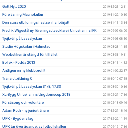
Gott Nytt 2020
2019-12-23 12:11
Föreläsning Machokultur
2019-11-22 10:10
Den stora utbildningsinsatsen har börjat!
2019-11-15 13:14
Fredrik Wigestål ny föreningsutvecklare i Ulricehamns IFK
2019-09-09 06:00
Tjejkväll på Lassalyckan
2019-09-03 08:50
Studie Högskolan i Halmstad
2019-08-28 11:15
Webbutiken är stängd för tillfället
2019-03-31 19:11
Bollek - Födda 2013
2019-03-13 14:32
Äntligen en ny klubbprofil!
2019-01-02 22:37
Tränarutbildning C
2018-10-10 07:58
Tjejkväll på Lassalyckan 31/8, 17,30
2018-08-30 10:16
XL-Bygg Ulricehamns Ungdomscup 2018
2018-02-27 17:16
Försäsong och volontärer
2018-02-18 09:46
Adam Roth - ny juniortränare
2017-12-27 18:46
UIFK - Bygdens lag
2017-12-22 11:59
UIFK tar över ägandet av fotbollshallen
2017-09-19 17:16