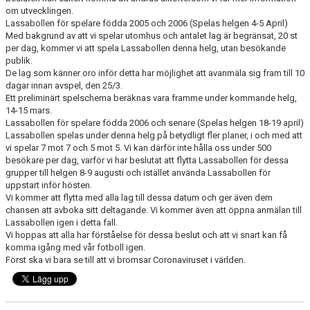
UTBILDNING
om utvecklingen.
Lassabollen för spelare födda 2005 och 2006 (Spelas helgen 4-5 April)
DOKUMENT
Med bakgrund av att vi spelar utomhus och antalet lag är begränsat, 20 st
per dag, kommer vi att spela Lassabollen denna helg, utan besökande
publik.
FOTBOLLSHALLEN
De lag som känner oro inför detta har möjlighet att avanmäla sig fram till 10
dagar innan avspel, den 25/3.
INTEGRITETSPOLICY
Ett preliminärt spelschema beräknas vara framme under kommande helg,
14-15 mars.
WEBSHOP
Lassabollen för spelare födda 2006 och senare (Spelas helgen 18-19 april)
Lassabollen spelas under denna helg på betydligt fler planer, i och med att
vi spelar 7 mot 7 och 5 mot 5. Vi kan därför inte hålla oss under 500
besökare per dag, varför vi har beslutat att flytta Lassabollen för dessa
grupper till helgen 8-9 augusti och istället använda Lassabollen för
uppstart inför hösten.
Vi kommer att flytta med alla lag till dessa datum och ger även dem
chansen att avboka sitt deltagande. Vi kommer även att öppna anmälan till
Lassabollen igen i detta fall.
Vi hoppas att alla har förståelse för dessa beslut och att vi snart kan få
komma igång med vår fotboll igen.
Först ska vi bara se till att vi bromsar Coronaviruset i världen.