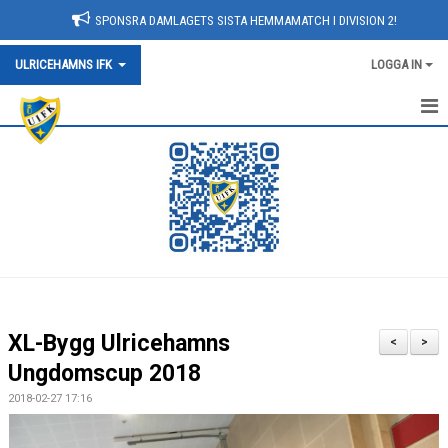
SPONSRA DAMLAGETS SISTA HEMMAMATCH I DIVISION 2!
ULRICEHAMNS IFK
LOGGA IN
HEM
KONTAKT/HITTA HIT
OM KLUBBEN
KALENDER
NYHETER
XL-Bygg Ulricehamns
<
>
SPONSORER
Ungdomscup 2018
2018-02-27 17:16
ARRANGEMANG