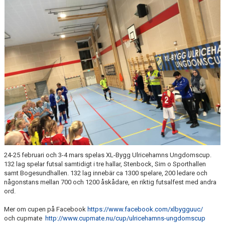
UTBILDNING
DOKUMENT
FOTBOLLSHALLEN
INTEGRITETSPOLICY
WEBSHOP
24-25 februari och 3-4 mars spelas XL-Bygg Ulricehamns Ungdomscup.
132 lag spelar futsal samtidigt i tre hallar, Stenbock, Sim o Sporthallen
samt Bogesundhallen. 132 lag innebär ca 1300 spelare, 200 ledare och
någonstans mellan 700 och 1200 åskådare, en riktig futsalfest med andra
ord.
Mer om cupen på Facebook
https://www.facebook.com/xlbygguuc/
och cupmate
http://www.cupmate.nu/cup/ulricehamns-ungdomscup