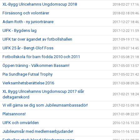
XL-Bygg Ulricehamns Ungdomscup 2018
2018-02-27 17:16
Försäsong och volontärer
2018-02-18 09:46
Adam Roth - ny juniortränare
2017-12-27 18:46
UIFK - Bygdens lag
2017-12-22 11:59
UIFK tar över ägandet av fotbollshallen
2017-09-19 17:16
UIFK 25 år - Bengt-Olof Foss
2017-09-07 14:45
Fotbollskola för barn födda 2010 och 2011
2017-05-08 21:18
Öppen träning - Välkommen Bassam!
2017-05-03 13:57
Pia Sundhage Futsal Trophy
2017-05-02 21:42
Verksamhetsberättelse 2016
2017-03-08 09:26
XL Bygg Ulricehamns Ungdomscup 2017 slår
2017-02-21 18:24
deltagarrekord
Vi vill gärna se dig som Jubileumsambassadör!
2017-02-15 09:18
Platsannons!
2017-01-08 22:07
UIFK och omvärlden
2016-12-16 15:23
Jubileumsår med medlemserbjudande!
2016-11-16 13:02