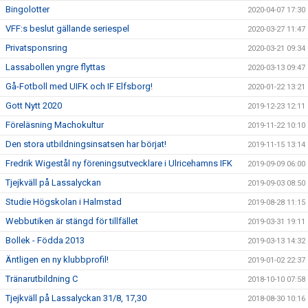
Bingolotter
2020-04-07 17:30
VFF:s beslut gällande seriespel
2020-03-27 11:47
Privatsponsring
2020-03-21 09:34
Lassabollen yngre flyttas
2020-03-13 09:47
Gå-Fotboll med UIFK och IF Elfsborg!
2020-01-22 13:21
Gott Nytt 2020
2019-12-23 12:11
Föreläsning Machokultur
2019-11-22 10:10
Den stora utbildningsinsatsen har börjat!
2019-11-15 13:14
Fredrik Wigestål ny föreningsutvecklare i Ulricehamns IFK
2019-09-09 06:00
Tjejkväll på Lassalyckan
2019-09-03 08:50
Studie Högskolan i Halmstad
2019-08-28 11:15
Webbutiken är stängd för tillfället
2019-03-31 19:11
Bollek - Födda 2013
2019-03-13 14:32
Äntligen en ny klubbprofil!
2019-01-02 22:37
Tränarutbildning C
2018-10-10 07:58
Tjejkväll på Lassalyckan 31/8, 17,30
2018-08-30 10:16