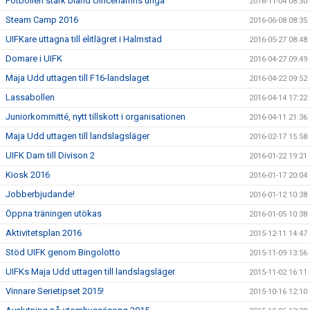
Fotbollen stark bland Ulricehamns unga
2016-11-04 08:30
Steam Camp 2016
2016-06-08 08:35
UIFKare uttagna till elitlägret i Halmstad
2016-05-27 08:48
Domare i UIFK
2016-04-27 09:49
Maja Udd uttagen till F16-landslaget
2016-04-22 09:52
Lassabollen
2016-04-14 17:22
Juniorkommitté, nytt tillskott i organisationen
2016-04-11 21:36
Maja Udd uttagen till landslagsläger
2016-02-17 15:58
UIFK Dam till Divison 2
2016-01-22 19:21
Kiosk 2016
2016-01-17 20:04
Jobberbjudande!
2016-01-12 10:38
Öppna träningen utökas
2016-01-05 10:38
Aktivitetsplan 2016
2015-12-11 14:47
Stöd UIFK genom Bingolotto
2015-11-09 13:56
UIFKs Maja Udd uttagen till landslagsläger
2015-11-02 16:11
Vinnare Serietipset 2015!
2015-10-16 12:10