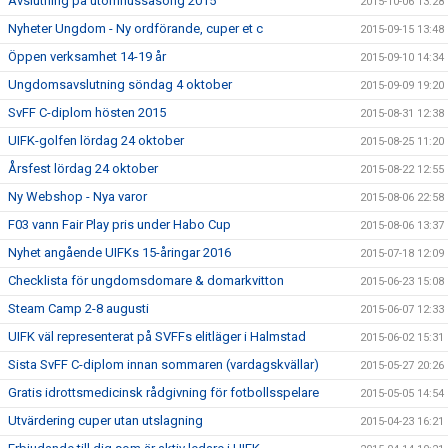
Avslutning på utomhussäsong 2015
2015-10-06 13:28
Nyheter Ungdom - Ny ordförande, cuper et c
2015-09-15 13:48
Öppen verksamhet 14-19 år
2015-09-10 14:34
Ungdomsavslutning söndag 4 oktober
2015-09-09 19:20
SvFF C-diplom hösten 2015
2015-08-31 12:38
UIFK-golfen lördag 24 oktober
2015-08-25 11:20
Årsfest lördag 24 oktober
2015-08-22 12:55
Ny Webshop - Nya varor
2015-08-06 22:58
F03 vann Fair Play pris under Habo Cup
2015-08-06 13:37
Nyhet angående UIFKs 15-åringar 2016
2015-07-18 12:09
Checklista för ungdomsdomare & domarkvitton
2015-06-23 15:08
Steam Camp 2-8 augusti
2015-06-07 12:33
UIFK väl representerat på SVFFs elitläger i Halmstad
2015-06-02 15:31
Sista SvFF C-diplom innan sommaren (vardagskvällar)
2015-05-27 20:26
Gratis idrottsmedicinsk rådgivning för fotbollsspelare
2015-05-05 14:54
Utvärdering cuper utan utslagning
2015-04-23 16:21