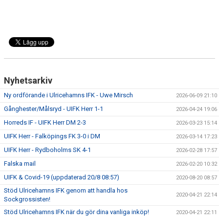
Nyhetsarkiv
Ny ordförande i Ulricehamns IFK - Uwe Mirsch
2026-06-09 21:10
Gånghester/Målsryd - UIFK Herr 1-1
2026-04-24 19:06
Horreds IF - UIFK Herr DM 2-3
2026-03-23 15:14
UIFK Herr - Falköpings FK 3-0 i DM
2026-03-14 17:23
UIFK Herr - Rydboholms SK 4-1
2026-02-28 17:57
Falska mail
2026-02-20 10:32
UIFK & Covid-19 (uppdaterad 20/8 08:57)
2020-08-20 08:57
Stöd Ulricehamns IFK genom att handla hos
2020-04-21 22:14
Sockgrossisten!
Stöd Ulricehamns IFK när du gör dina vanliga inköp!
2020-04-21 22:11