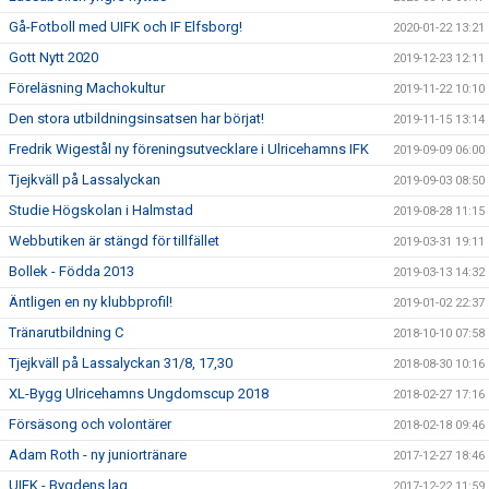
Gå-Fotboll med UIFK och IF Elfsborg!
2020-01-22 13:21
Gott Nytt 2020
2019-12-23 12:11
Föreläsning Machokultur
2019-11-22 10:10
Den stora utbildningsinsatsen har börjat!
2019-11-15 13:14
Fredrik Wigestål ny föreningsutvecklare i Ulricehamns IFK
2019-09-09 06:00
Tjejkväll på Lassalyckan
2019-09-03 08:50
Studie Högskolan i Halmstad
2019-08-28 11:15
Webbutiken är stängd för tillfället
2019-03-31 19:11
Bollek - Födda 2013
2019-03-13 14:32
Äntligen en ny klubbprofil!
2019-01-02 22:37
Tränarutbildning C
2018-10-10 07:58
Tjejkväll på Lassalyckan 31/8, 17,30
2018-08-30 10:16
XL-Bygg Ulricehamns Ungdomscup 2018
2018-02-27 17:16
Försäsong och volontärer
2018-02-18 09:46
Adam Roth - ny juniortränare
2017-12-27 18:46
UIFK - Bygdens lag
2017-12-22 11:59