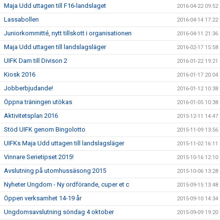
Maja Udd uttagen till F16-landslaget
2016-04-22 09:52
Lassabollen
2016-04-14 17:22
Juniorkommitté, nytt tillskott i organisationen
2016-04-11 21:36
Maja Udd uttagen till landslagsläger
2016-02-17 15:58
UIFK Dam till Divison 2
2016-01-22 19:21
Kiosk 2016
2016-01-17 20:04
Jobberbjudande!
2016-01-12 10:38
Öppna träningen utökas
2016-01-05 10:38
Aktivitetsplan 2016
2015-12-11 14:47
Stöd UIFK genom Bingolotto
2015-11-09 13:56
UIFKs Maja Udd uttagen till landslagsläger
2015-11-02 16:11
Vinnare Serietipset 2015!
2015-10-16 12:10
Avslutning på utomhussäsong 2015
2015-10-06 13:28
Nyheter Ungdom - Ny ordförande, cuper et c
2015-09-15 13:48
Öppen verksamhet 14-19 år
2015-09-10 14:34
Ungdomsavslutning söndag 4 oktober
2015-09-09 19:20