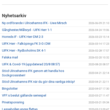
Nyhetsarkiv
Ny ordförande i Ulricehamns IFK - Uwe Mirsch
2026-06-09 21:10
Gånghester/Målsryd - UIFK Herr 1-1
2026-04-24 19:06
Horreds IF - UIFK Herr DM 2-3
2026-03-23 15:14
UIFK Herr - Falköpings FK 3-0 i DM
2026-03-14 17:23
UIFK Herr - Rydboholms SK 4-1
2026-02-28 17:57
Falska mail
2026-02-20 10:32
UIFK & Covid-19 (uppdaterad 20/8 08:57)
2020-08-20 08:57
Stöd Ulricehamns IFK genom att handla hos
2020-04-21 22:14
Sockgrossisten!
Stöd Ulricehamns IFK när du gör dina vanliga inköp!
2020-04-21 22:11
Bingolotter
2020-04-07 17:30
VFF:s beslut gällande seriespel
2020-03-27 11:47
Privatsponsring
2020-03-21 09:34
Lassabollen yngre flyttas
2020-03-13 09:47