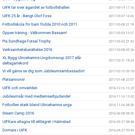
UIFK tar över ägandet av fotbollshallen
2017-09-19 17:16
UIFK 25 år - Bengt-Olof Foss
2017-09-07 14:45
Fotbollskola för barn födda 2010 och 2011
2017-05-08 21:18
Öppen träning - Välkommen Bassam!
2017-05-03 13:57
Pia Sundhage Futsal Trophy
2017-05-02 21:42
Verksamhetsberättelse 2016
2017-03-08 09:26
XL Bygg Ulricehamns Ungdomscup 2017 slår
2017-02-21 18:24
deltagarrekord
Vi vill gärna se dig som Jubileumsambassadör!
2017-02-15 09:18
Platsannons!
2017-01-08 22:07
UIFK och omvärlden
2016-12-16 15:23
Jubileumsår med medlemserbjudande!
2016-11-16 13:02
Fotbollen stark bland Ulricehamns unga
2016-11-04 08:30
Steam Camp 2016
2016-06-08 08:35
UIFKare uttagna till elitlägret i Halmstad
2016-05-27 08:48
Domare i UIFK
2016-04-27 09:49