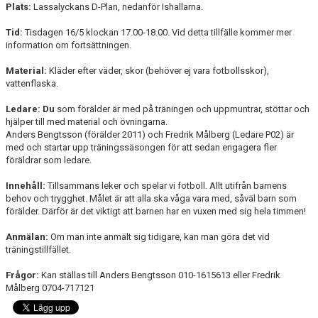
UTBILDNING
Plats:
Lassalyckans D-Plan, nedanför Ishallarna.
Tid:
DOKUMENT
Tisdagen 16/5 klockan 17.00-18.00. Vid detta tillfälle kommer mer
information om fortsättningen.
FOTBOLLSHALLEN
Material:
Kläder efter väder, skor (behöver ej vara fotbollsskor),
vattenflaska.
INTEGRITETSPOLICY
Ledare:
Du
som förälder är med på träningen och uppmuntrar, stöttar och
hjälper till med material och övningarna.
WEBSHOP
Anders Bengtsson (förälder 2011) och Fredrik Målberg (Ledare P02) är
med och startar upp träningssäsongen för att sedan engagera fler
föräldrar som ledare.
Innehåll:
Tillsammans leker och spelar vi fotboll. Allt utifrån barnens
behov och trygghet. Målet är att alla ska våga vara med, såväl barn som
förälder. Därför är det viktigt att barnen har en vuxen med sig hela timmen!
Anmälan:
Om man inte anmält sig tidigare, kan man göra det vid
träningstillfället.
Frågor:
Kan ställas till Anders Bengtsson 010-1615613 eller Fredrik
Målberg 0704-717121