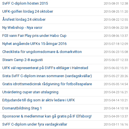
SvFF C-diplom hösten 2015
2015-08-31 12:38
UIFK-golfen lördag 24 oktober
2015-08-25 11:20
Årsfest lördag 24 oktober
2015-08-22 12:55
Ny Webshop - Nya varor
2015-08-06 22:58
F03 vann Fair Play pris under Habo Cup
2015-08-06 13:37
Nyhet angående UIFKs 15-åringar 2016
2015-07-18 12:09
Checklista för ungdomsdomare & domarkvitton
2015-06-23 15:08
Steam Camp 2-8 augusti
2015-06-07 12:33
UIFK väl representerat på SVFFs elitläger i Halmstad
2015-06-02 15:31
Sista SvFF C-diplom innan sommaren (vardagskvällar)
2015-05-27 20:26
Gratis idrottsmedicinsk rådgivning för fotbollsspelare
2015-05-05 14:54
Utvärdering cuper utan utslagning
2015-04-23 16:21
Erbjudande till dig som är aktiv ledare i UIFK
2015-04-14 10:21
Domarutbildning Steg 1
2015-04-14 10:18
Sponsorer & medlemmar kan gå gratis på IF Elfsborg!
2015-04-09 13:37
SvFF C-diplom under fyra vardagkvällar
2015-03-11 16:16