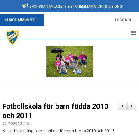
SPONSRA DAMLAGETS SISTA HEMMAMATCH I DIVISION 2!
ULRICEHAMNS IFK
LOGGA IN
HEM
KONTAKT/HITTA HIT
OM KLUBBEN
KALENDER
NYHETER
Fotbollskola för barn födda 2010
<
>
SPONSORER
och 2011
2017-05-08 21:18
ARRANGEMANG
Nu sätter vi igång fotbollsskola för barn födda 2010 och 2011!