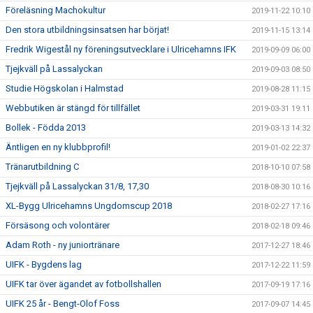
Föreläsning Machokultur
2019-11-22 10:10
Den stora utbildningsinsatsen har börjat!
2019-11-15 13:14
Fredrik Wigestål ny föreningsutvecklare i Ulricehamns IFK
2019-09-09 06:00
Tjejkväll på Lassalyckan
2019-09-03 08:50
Studie Högskolan i Halmstad
2019-08-28 11:15
Webbutiken är stängd för tillfället
2019-03-31 19:11
Bollek - Födda 2013
2019-03-13 14:32
Äntligen en ny klubbprofil!
2019-01-02 22:37
Tränarutbildning C
2018-10-10 07:58
Tjejkväll på Lassalyckan 31/8, 17,30
2018-08-30 10:16
XL-Bygg Ulricehamns Ungdomscup 2018
2018-02-27 17:16
Försäsong och volontärer
2018-02-18 09:46
Adam Roth - ny juniortränare
2017-12-27 18:46
UIFK - Bygdens lag
2017-12-22 11:59
UIFK tar över ägandet av fotbollshallen
2017-09-19 17:16
UIFK 25 år - Bengt-Olof Foss
2017-09-07 14:45