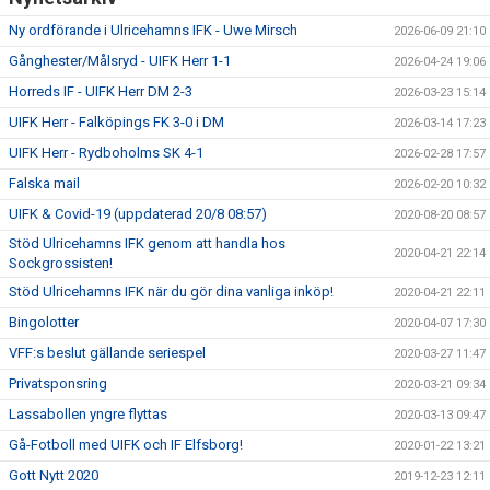
Ny ordförande i Ulricehamns IFK - Uwe Mirsch
2026-06-09 21:10
Gånghester/Målsryd - UIFK Herr 1-1
2026-04-24 19:06
Horreds IF - UIFK Herr DM 2-3
2026-03-23 15:14
UIFK Herr - Falköpings FK 3-0 i DM
2026-03-14 17:23
UIFK Herr - Rydboholms SK 4-1
2026-02-28 17:57
Falska mail
2026-02-20 10:32
UIFK & Covid-19 (uppdaterad 20/8 08:57)
2020-08-20 08:57
Stöd Ulricehamns IFK genom att handla hos
2020-04-21 22:14
Sockgrossisten!
Stöd Ulricehamns IFK när du gör dina vanliga inköp!
2020-04-21 22:11
Bingolotter
2020-04-07 17:30
VFF:s beslut gällande seriespel
2020-03-27 11:47
Privatsponsring
2020-03-21 09:34
Lassabollen yngre flyttas
2020-03-13 09:47
Gå-Fotboll med UIFK och IF Elfsborg!
2020-01-22 13:21
Gott Nytt 2020
2019-12-23 12:11