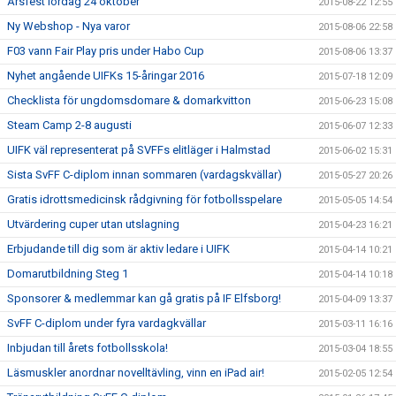
Årsfest lördag 24 oktober
2015-08-22 12:55
Ny Webshop - Nya varor
2015-08-06 22:58
F03 vann Fair Play pris under Habo Cup
2015-08-06 13:37
Nyhet angående UIFKs 15-åringar 2016
2015-07-18 12:09
Checklista för ungdomsdomare & domarkvitton
2015-06-23 15:08
Steam Camp 2-8 augusti
2015-06-07 12:33
UIFK väl representerat på SVFFs elitläger i Halmstad
2015-06-02 15:31
Sista SvFF C-diplom innan sommaren (vardagskvällar)
2015-05-27 20:26
Gratis idrottsmedicinsk rådgivning för fotbollsspelare
2015-05-05 14:54
Utvärdering cuper utan utslagning
2015-04-23 16:21
Erbjudande till dig som är aktiv ledare i UIFK
2015-04-14 10:21
Domarutbildning Steg 1
2015-04-14 10:18
Sponsorer & medlemmar kan gå gratis på IF Elfsborg!
2015-04-09 13:37
SvFF C-diplom under fyra vardagkvällar
2015-03-11 16:16
Inbjudan till årets fotbollsskola!
2015-03-04 18:55
Läsmuskler anordnar novelltävling, vinn en iPad air!
2015-02-05 12:54