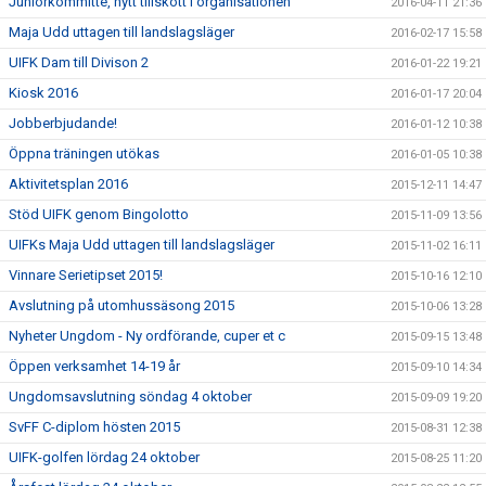
Juniorkommitté, nytt tillskott i organisationen
2016-04-11 21:36
Maja Udd uttagen till landslagsläger
2016-02-17 15:58
UIFK Dam till Divison 2
2016-01-22 19:21
Kiosk 2016
2016-01-17 20:04
Jobberbjudande!
2016-01-12 10:38
Öppna träningen utökas
2016-01-05 10:38
Aktivitetsplan 2016
2015-12-11 14:47
Stöd UIFK genom Bingolotto
2015-11-09 13:56
UIFKs Maja Udd uttagen till landslagsläger
2015-11-02 16:11
Vinnare Serietipset 2015!
2015-10-16 12:10
Avslutning på utomhussäsong 2015
2015-10-06 13:28
Nyheter Ungdom - Ny ordförande, cuper et c
2015-09-15 13:48
Öppen verksamhet 14-19 år
2015-09-10 14:34
Ungdomsavslutning söndag 4 oktober
2015-09-09 19:20
SvFF C-diplom hösten 2015
2015-08-31 12:38
UIFK-golfen lördag 24 oktober
2015-08-25 11:20