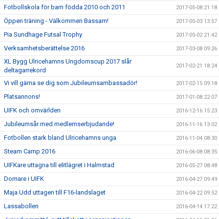
Fotbollskola för barn födda 2010 och 2011
2017-05-08 21:18
Öppen träning - Välkommen Bassam!
2017-05-03 13:57
Pia Sundhage Futsal Trophy
2017-05-02 21:42
Verksamhetsberättelse 2016
2017-03-08 09:26
XL Bygg Ulricehamns Ungdomscup 2017 slår
2017-02-21 18:24
deltagarrekord
Vi vill gärna se dig som Jubileumsambassadör!
2017-02-15 09:18
Platsannons!
2017-01-08 22:07
UIFK och omvärlden
2016-12-16 15:23
Jubileumsår med medlemserbjudande!
2016-11-16 13:02
Fotbollen stark bland Ulricehamns unga
2016-11-04 08:30
Steam Camp 2016
2016-06-08 08:35
UIFKare uttagna till elitlägret i Halmstad
2016-05-27 08:48
Domare i UIFK
2016-04-27 09:49
Maja Udd uttagen till F16-landslaget
2016-04-22 09:52
Lassabollen
2016-04-14 17:22