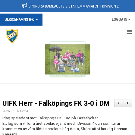
SPONSRA DAMLAGETS SISTA HEMMAMATCH I DIVISION 2!
ULRICEHAMNS IFK
LOGGA IN
HEM
KONTAKT/HITTA HIT
OM KLUBBEN
KALENDER
NYHETER
UIFK Herr - Falköpings FK 3-0 i DM
<
>
SPONSORER
2026-03-14 17:23
Idag spelade vi mot Falköpngs FK i DM på Lassalyckan.
ARRANGEMANG
Ett lag som vi förra året spelade jämt med i Division 4 och som tur är
kommer en av våra äldsta spelare ihåg detta, Skönt att vi har dig Hassan
Kanaan!!