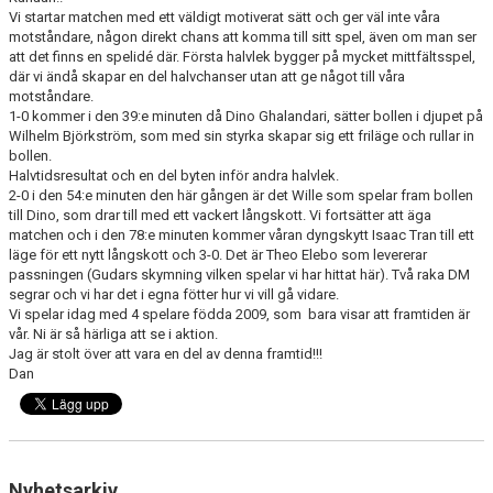
UTBILDNING
Vi startar matchen med ett väldigt motiverat sätt och ger väl inte våra
motståndare, någon direkt chans att komma till sitt spel, även om man ser
DOKUMENT
att det finns en spelidé där. Första halvlek bygger på mycket mittfältsspel,
där vi ändå skapar en del halvchanser utan att ge något till våra
motståndare.
FOTBOLLSHALLEN
1-0 kommer i den 39:e minuten då Dino Ghalandari, sätter bollen i djupet på
Wilhelm Björkström, som med sin styrka skapar sig ett friläge och rullar in
INTEGRITETSPOLICY
bollen.
Halvtidsresultat och en del byten inför andra halvlek.
WEBSHOP
2-0 i den 54:e minuten den här gången är det Wille som spelar fram bollen
till Dino, som drar till med ett vackert långskott. Vi fortsätter att äga
matchen och i den 78:e minuten kommer våran dyngskytt Isaac Tran till ett
läge för ett nytt långskott och 3-0. Det är Theo Elebo som levererar
passningen (Gudars skymning vilken spelar vi har hittat här). Två raka DM
segrar och vi har det i egna fötter hur vi vill gå vidare.
Vi spelar idag med 4 spelare födda 2009, som bara visar att framtiden är
vår. Ni är så härliga att se i aktion.
Jag är stolt över att vara en del av denna framtid!!!
Dan
Nyhetsarkiv