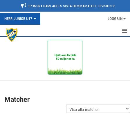
SPONSRA DAMLAGETS SISTA HEMMAMATCH I DIVISION 2!
HERR JUNIOR U17
LOGGA IN
HEM U17
KALENDER
NYHETER
MATCHER
TRUPPEN
Matcher
KONTAKT