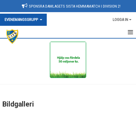
SPONSRA DAMLAGETS SISTA HEMMAMATCH I DIVISION 2!
EVENEMANGSGRUPP
LOGGA IN
HEM
NYHETER
KONTAKT
KALENDER
MEDLEMMAR
Bildgalleri
BILDGALLERI
DOKUMENT