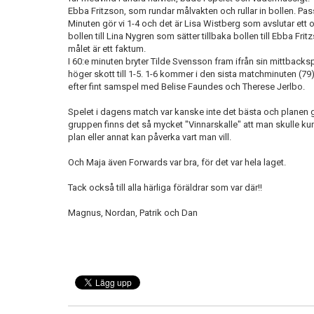
Ebba Fritzson, som rundar målvakten och rullar in bollen. P
Minuten gör vi 1-4 och det är Lisa Wistberg som avslutar ett o
bollen till Lina Nygren som sätter tillbaka bollen till Ebba Fri
målet är ett faktum.
I 60:e minuten bryter Tilde Svensson fram ifrån sin mittbackspos
höger skott till 1-5. 1-6 kommer i den sista matchminuten (79)
efter fint samspel med Belise Faundes och Therese Jerlbo.
Spelet i dagens match var kanske inte det bästa och planen gj
gruppen finns det så mycket "Vinnarskalle" att man skulle k
plan eller annat kan påverka vart man vill.
Och Maja även Forwards var bra, för det var hela laget.
Tack också till alla härliga föräldrar som var där!!
Magnus, Nordan, Patrik och Dan