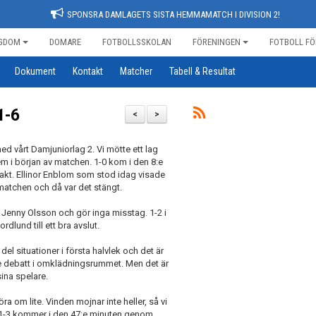
SPONSRA DAMLAGETS SISTA HEMMAMATCH I DIVISION 2!
GDOM
DOMARE
FOTBOLLSSKOLAN
FÖRENINGEN
FOTBOLL FÖ
Dokument
Kontakt
Matcher
Tabell & Resultat
1-6
<
>
med vårt Damjuniorlag 2. Vi mötte ett lag
 i början av matchen. 1-0 kom i den 8:e
kt. Ellinor Enblom som stod idag visade
matchen och då var det stängt.
v Jenny Olsson och gör inga misstag. 1-2 i
dlund till ett bra avslut.
el situationer i första halvlek och det är
de debatt i omklädningsrummet. Men det är
ina spelare.
öra om lite. Vinden mojnar inte heller, så vi
. 1-3 kommer i den 47:e minuten genom