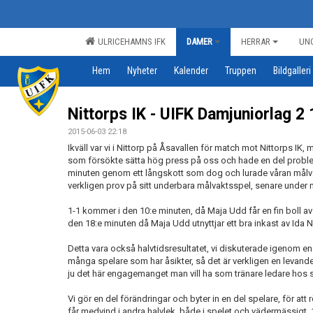
ULRICEHAMNS IFK
DAMER
HERRAR
UN
Hem
Nyheter
Kalender
Truppen
Bildgalleri
Nittorps IK - UIFK Damjuniorlag 2 
2015-06-03 22:18
Ikväll var vi i Nittorp på Åsavallen för match mot Nittorps IK, 
som försökte sätta hög press på oss och hade en del problem
minuten genom ett långskott som dog och lurade våran målva
verkligen prov på sitt underbara målvaktsspel, senare under 
1-1 kommer i den 10:e minuten, då Maja Udd får en fin boll a
den 18:e minuten då Maja Udd utnyttjar ett bra inkast av Ida Nor
Detta vara också halvtidsresultatet, vi diskuterade igenom en d
många spelare som har åsikter, så det är verkligen en levan
ju det här engagemanget man vill ha som tränare ledare hos s
Vi gör en del förändringar och byter in en del spelare, för att r
får medvind i andra halvlek, både i spelet och vädermässigt