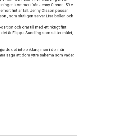
assningen kommer ifrån Jenny Olsson. 59:e
erhört fint anfall. Jenny Olsson passar
tzson , som slutligen servar Lisa bollen och
ition och drar till med ett riktigt fint
 det är Filippa Sundling som sätter målet,
orde det inte enklare, men i den här
unna säga att dom yttre sakerna som väder,