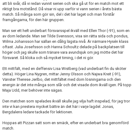
att bli svår, då vi redan vunnit serien och ska gå ut för en match mot ett
riktigt bra motstånd. Då visar ni upp varför vi vann serien i årets bästa
match. Så många som gör sin, del i det här laget och man förstår
framgångarna, för den här gruppen.
Man ser ett helt underbart försvarsspel ikväll med Ellen Thor (-91), som en
av dom ledande. Man ser Tilde Svensson, visa sin rätta sida och pondus,
Wilma Johansson har sällan en dålig lägsta nivå. Är närmare Hysén klass
oftast. Julia Josefsson och Hanna Schoultz delade på backplatsen till
höger och jag skulle som tränare vara avundsjuk om jag mötte det här
försvaret. Så kloka och så mycket timing, i det ni gör.
Ett mittfält, med en deffensiv Lisa Wistberg (vad underbart fin du sköter
detta). Höger Lina Nygren, mittar Jenny Olsson och Najwa Kreit (-91),
Vänster Therese Jerlbo, det mittfältet med dom lösningarna och den
energin är det inte många som slår och det visade dom ikväll igen. På topp
Maja Udd, mer behöver inte sägas.
Den matchen som spelades ikväll skulle jag vilja haft inspelad, för jag tror
inte vi kan prestera mycket bättre än det här i varje lagdel. Jonas,
Bergdalens ledare tackade för lektionen.
Hoppas att Pizzan satt som en smäck, efter en underbart bra genomförd
match.