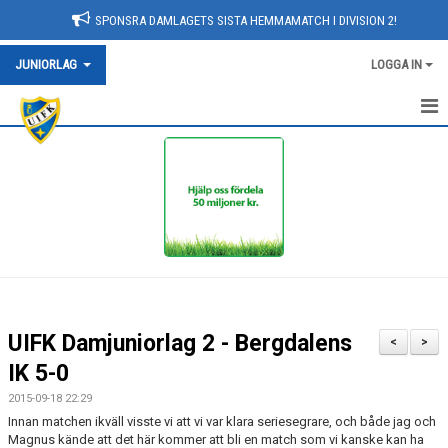
SPONSRA DAMLAGETS SISTA HEMMAMATCH I DIVISION 2!
JUNIORLAG
LOGGA IN
HEM
NYHETER
KALENDER
TRUPPEN
BILDGALLERI
UIFK Damjuniorlag 2 - Bergdalens
<
>
DOKUMENT
IK 5-0
2015-09-18 22:29
KONTAKT
Innan matchen ikväll visste vi att vi var klara seriesegrare, och både jag och
Magnus kände att det här kommer att bli en match som vi kanske kan ha
MATCHER