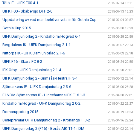
Tölö IF - UIFK F00 4-1
2015-07-14 16:11
UIFK F00 - Skabersjö DFF 2-0
2015-07-13 16:23
Uppdatering av vad man behöver veta inför Gothia Cup
2015-07-04 09:57
Gothia Cup 2015
2015-06-30 19:23
UIFK Damjuniorlag 2 - Kindaholm/Högvad 6-4
2015-06-28 20:58
Bergdalens IK - UIFK Damjuniorlag 2 1-1
2015-06-07 20:13
Nittorps IK - UIFK Damjuniorlag 2 1-6
2015-06-03 22:18
UIFK F16 - Skara FC 8-2
2015-05-24 20:55
IFK Örby - UIFK Damjuniorlag 2 1-4
2015-05-20 23:01
UIFK Damjuniorlag 2 - Grimsås/Hestra IF 3-1
2015-05-12 22:14
Sjömarkens IF - UIFK Damjuniorlag 2 3-6
2015-05-06 23:28
F16 DM Sjömarkens IF - Ulricehamns IFK F16 1-3
2015-04-30 22:01
Kindaholm/Högvad - UIFK Damjuniorlag 2 0-2
2015-04-22 23:27
Domaruppdrag 2015
2015-04-19 14:23
Seriepremiär UIFK Damjuniorlag 2 - Kronängs IF 3-2
2015-04-16 22:24
UIFK Damjuniorlag 2 (F16) - Borås AIK 11-1 i DM
2015-04-02 22:14