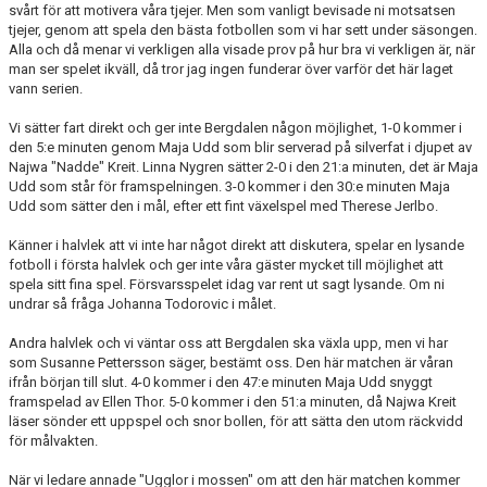
svårt för att motivera våra tjejer. Men som vanligt bevisade ni motsatsen
tjejer, genom att spela den bästa fotbollen som vi har sett under säsongen.
TABELL & RESULTAT
Alla och då menar vi verkligen alla visade prov på hur bra vi verkligen är, när
man ser spelet ikväll, då tror jag ingen funderar över varför det här laget
vann serien.
Vi sätter fart direkt och ger inte Bergdalen någon möjlighet, 1-0 kommer i
den 5:e minuten genom Maja Udd som blir serverad på silverfat i djupet av
Najwa "Nadde" Kreit. Linna Nygren sätter 2-0 i den 21:a minuten, det är Maja
Udd som står för framspelningen. 3-0 kommer i den 30:e minuten Maja
Udd som sätter den i mål, efter ett fint växelspel med Therese Jerlbo.
Känner i halvlek att vi inte har något direkt att diskutera, spelar en lysande
fotboll i första halvlek och ger inte våra gäster mycket till möjlighet att
spela sitt fina spel. Försvarsspelet idag var rent ut sagt lysande. Om ni
undrar så fråga Johanna Todorovic i målet.
Andra halvlek och vi väntar oss att Bergdalen ska växla upp, men vi har
som Susanne Pettersson säger, bestämt oss. Den här matchen är våran
ifrån början till slut. 4-0 kommer i den 47:e minuten Maja Udd snyggt
framspelad av Ellen Thor. 5-0 kommer i den 51:a minuten, då Najwa Kreit
läser sönder ett uppspel och snor bollen, för att sätta den utom räckvidd
för målvakten.
När vi ledare annade "Ugglor i mossen" om att den här matchen kommer