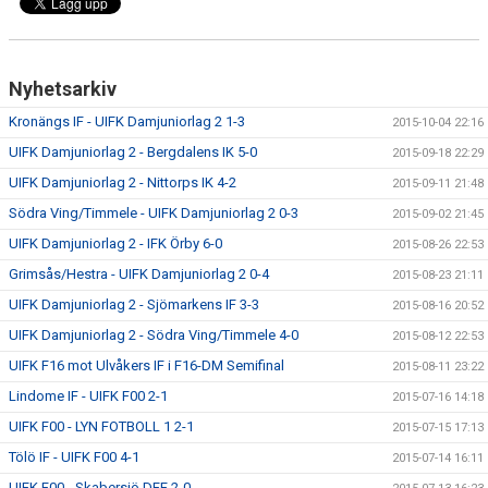
Nyhetsarkiv
Kronängs IF - UIFK Damjuniorlag 2 1-3
2015-10-04 22:16
UIFK Damjuniorlag 2 - Bergdalens IK 5-0
2015-09-18 22:29
UIFK Damjuniorlag 2 - Nittorps IK 4-2
2015-09-11 21:48
Södra Ving/Timmele - UIFK Damjuniorlag 2 0-3
2015-09-02 21:45
UIFK Damjuniorlag 2 - IFK Örby 6-0
2015-08-26 22:53
Grimsås/Hestra - UIFK Damjuniorlag 2 0-4
2015-08-23 21:11
UIFK Damjuniorlag 2 - Sjömarkens IF 3-3
2015-08-16 20:52
UIFK Damjuniorlag 2 - Södra Ving/Timmele 4-0
2015-08-12 22:53
UIFK F16 mot Ulvåkers IF i F16-DM Semifinal
2015-08-11 23:22
Lindome IF - UIFK F00 2-1
2015-07-16 14:18
UIFK F00 - LYN FOTBOLL 1 2-1
2015-07-15 17:13
Tölö IF - UIFK F00 4-1
2015-07-14 16:11
UIFK F00 - Skabersjö DFF 2-0