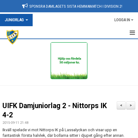
SPONSRA DAMLAGETS SISTA HEMMAMATCH I DIVISION 2!
JUNIORLAG
LOGGA IN
HEM
NYHETER
KALENDER
TRUPPEN
BILDGALLERI
UIFK Damjuniorlag 2 - Nittorps IK
<
>
DOKUMENT
4-2
2015-09-11 21:48
KONTAKT
Ikväll spelade vi mot Nittorps IK på Lassalyckan och visar upp en
fantastisk första halvlek, där bollarna sitter i djupet gång efter annan.
MATCHER