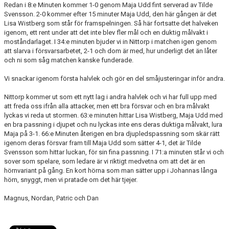
Redan i 8:e Minuten kommer 1-0 genom Maja Udd fint serverad av Tilde
Svensson. 2-0 kommer efter 15 minuter Maja Udd, den här gången är det
TABELL & RESULTAT
Lisa Wistberg som står för framspelningen. Så här fortsatte det halveken
igenom, ett rent under att det inte blev fler mål och en duktig målvakt i
moståndarlaget. I 34:e minuten bjuder vi in Nittorp i matchen igen genom
att slarva i försvarsarbetet, 2-1 och dom är med, hur underligt det än låter
och ni som såg matchen kanske funderade.
Vi snackar igenom första halvlek och gör en del småjusteringar inför andra.
Nittorp kommer ut som ett nytt lag i andra halvlek och vi har full upp med
att freda oss ifrån alla attacker, men ett bra försvar och en bra målvakt
lyckas vi reda ut stormen. 63:e minuten hittar Lisa Wistberg, Maja Udd med
en bra passning i djupet och nu lyckas inte ens deras duktiga målvakt, lura
Maja på 3-1. 66:e Minuten återigen en bra djupledspassning som skär rätt
igenom deras försvar fram till Maja Udd som sätter 4-1, det är Tilde
Svensson som hittar luckan, för sin fina passning. I 71:a minuten står vi och
sover som spelare, som ledare är vi riktigt medvetna om att det är en
hörnvariant på gång. En kort hörna som man sätter upp i Johannas långa
hörn, snyggt, men vi pratade om det här tjejer.
Magnus, Nordan, Patric och Dan