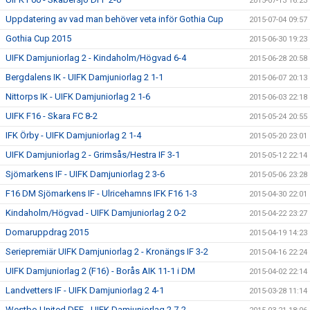
2015-07-13 16:23
Uppdatering av vad man behöver veta inför Gothia Cup
2015-07-04 09:57
Gothia Cup 2015
2015-06-30 19:23
UIFK Damjuniorlag 2 - Kindaholm/Högvad 6-4
2015-06-28 20:58
Bergdalens IK - UIFK Damjuniorlag 2 1-1
2015-06-07 20:13
Nittorps IK - UIFK Damjuniorlag 2 1-6
2015-06-03 22:18
UIFK F16 - Skara FC 8-2
2015-05-24 20:55
IFK Örby - UIFK Damjuniorlag 2 1-4
2015-05-20 23:01
UIFK Damjuniorlag 2 - Grimsås/Hestra IF 3-1
2015-05-12 22:14
Sjömarkens IF - UIFK Damjuniorlag 2 3-6
2015-05-06 23:28
F16 DM Sjömarkens IF - Ulricehamns IFK F16 1-3
2015-04-30 22:01
Kindaholm/Högvad - UIFK Damjuniorlag 2 0-2
2015-04-22 23:27
Domaruppdrag 2015
2015-04-19 14:23
Seriepremiär UIFK Damjuniorlag 2 - Kronängs IF 3-2
2015-04-16 22:24
UIFK Damjuniorlag 2 (F16) - Borås AIK 11-1 i DM
2015-04-02 22:14
Landvetters IF - UIFK Damjuniorlag 2 4-1
2015-03-28 11:14
Westbo United DFF - UIFK Damjuniorlag 2 7-2