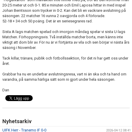
20-25 meter ut och 0-1. 85:e minuten och Emil Laposa hittar in med inspel
Johan Berntsson som trycker in 0-2. Kan det bli en vackrare avslutning på
säsongen. 22 matcher 16 vunna 2 oavgjorda och 4 förlorade.
52-18 + 34 och 50 poäng. Det är en seriesegrares rad.
Sista A-lags matchen spelad och imorgon måndag spelar vi sista U-lags
Matchen. Förhoppningsvis. Två inställda matcher borta, men känns inte
viktigt att dom blir av. För nu är vi förtjänta av vila och sen börjar vi nästa års
säsong i November.
Tack killar, tränare, publik och fotbollssektion, för det ni har gett oss under
året.
Grabbar ha nu en underbar avslutningsresa, vart ni än ska och ta hand om
varandra, på samma härliga sätt som ni gjort under hela säsongen.
Dan
Nyhetsarkiv
UIFK Herr - Tranemo IF 0-0
2026-04-12 08:41