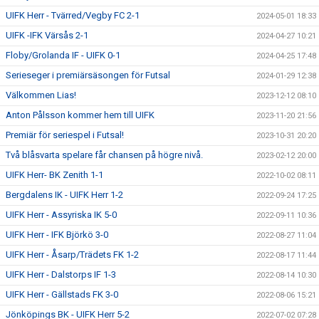
UIFK Herr - Tvärred/Vegby FC 2-1
2024-05-01 18:33
UIFK -IFK Värsås 2-1
2024-04-27 10:21
Floby/Grolanda IF - UIFK 0-1
2024-04-25 17:48
Serieseger i premiärsäsongen för Futsal
2024-01-29 12:38
Välkommen Lias!
2023-12-12 08:10
Anton Pålsson kommer hem till UIFK
2023-11-20 21:56
Premiär för seriespel i Futsal!
2023-10-31 20:20
Två blåsvarta spelare får chansen på högre nivå.
2023-02-12 20:00
UIFK Herr- BK Zenith 1-1
2022-10-02 08:11
Bergdalens IK - UIFK Herr 1-2
2022-09-24 17:25
UIFK Herr - Assyriska IK 5-0
2022-09-11 10:36
UIFK Herr - IFK Björkö 3-0
2022-08-27 11:04
UIFK Herr - Åsarp/Trädets FK 1-2
2022-08-17 11:44
UIFK Herr - Dalstorps IF 1-3
2022-08-14 10:30
UIFK Herr - Gällstads FK 3-0
2022-08-06 15:21
Jönköpings BK - UIFK Herr 5-2
2022-07-02 07:28