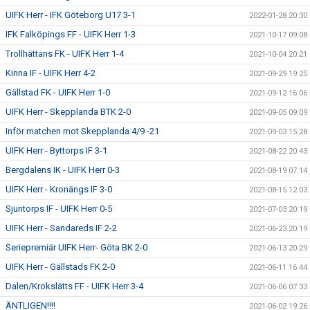
UIFK Herr - IFK Göteborg U17 3-1
2022-01-28 20:30
IFK Falköpings FF - UIFK Herr 1-3
2021-10-17 09:08
Trollhättans FK - UIFK Herr 1-4
2021-10-04 20:21
Kinna IF - UIFK Herr 4-2
2021-09-29 19:25
Gällstad FK - UIFK Herr 1-0
2021-09-12 16:06
UIFK Herr - Skepplanda BTK 2-0
2021-09-05 09:09
Inför matchen mot Skepplanda 4/9 -21
2021-09-03 15:28
UIFK Herr - Byttorps IF 3-1
2021-08-22 20:43
Bergdalens IK - UIFK Herr 0-3
2021-08-19 07:14
UIFK Herr - Kronängs IF 3-0
2021-08-15 12:03
Sjuntorps IF - UIFK Herr 0-5
2021-07-03 20:19
UIFK Herr - Sandareds IF 2-2
2021-06-23 20:19
Seriepremiär UIFK Herr- Göta BK 2-0
2021-06-13 20:29
UIFK Herr - Gällstads FK 2-0
2021-06-11 16:44
Dalen/Krokslätts FF - UIFK Herr 3-4
2021-06-06 07:33
ÄNTLIGEN!!!!
2021-06-02 19:26