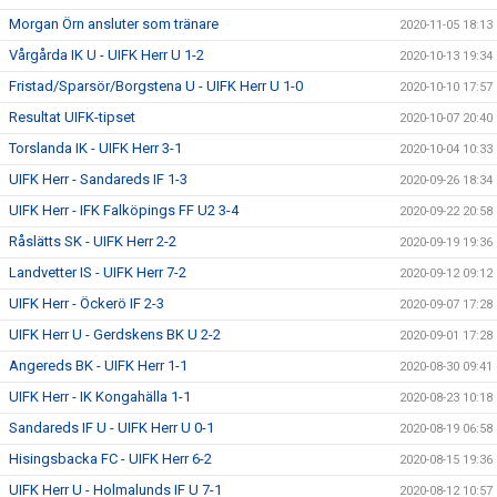
Morgan Örn ansluter som tränare
2020-11-05 18:13
Vårgårda IK U - UIFK Herr U 1-2
2020-10-13 19:34
Fristad/Sparsör/Borgstena U - UIFK Herr U 1-0
2020-10-10 17:57
Resultat UIFK-tipset
2020-10-07 20:40
Torslanda IK - UIFK Herr 3-1
2020-10-04 10:33
UIFK Herr - Sandareds IF 1-3
2020-09-26 18:34
UIFK Herr - IFK Falköpings FF U2 3-4
2020-09-22 20:58
Råslätts SK - UIFK Herr 2-2
2020-09-19 19:36
Landvetter IS - UIFK Herr 7-2
2020-09-12 09:12
UIFK Herr - Öckerö IF 2-3
2020-09-07 17:28
UIFK Herr U - Gerdskens BK U 2-2
2020-09-01 17:28
Angereds BK - UIFK Herr 1-1
2020-08-30 09:41
UIFK Herr - IK Kongahälla 1-1
2020-08-23 10:18
Sandareds IF U - UIFK Herr U 0-1
2020-08-19 06:58
Hisingsbacka FC - UIFK Herr 6-2
2020-08-15 19:36
UIFK Herr U - Holmalunds IF U 7-1
2020-08-12 10:57