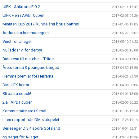
UIFK - Ahlafors IF 0-2
2017-02-11 17:47
UIFK Herr i AP&T Cupen
2017-02-05 09:26
Minuten Cup 2017, kunde året börja bättre!!
2017-01-06 19:05
Andra raka hemmasegern.
2016-05-27 09:07
Vinst för U-laget
2016-05-10 21:22
Nu laddar vi för derby!
2016-05-06 15:00
Bussresa till matchen i Trädet
2016-04-30 17:03
Årets första 3 poängare bärgad
2016-04-30 16:50
Hemma premiär för Herrarna
2016-04-21 21:39
DM UIFK herrar
2016-04-08 08:06
Bli bästa coach!
2016-04-04 18:00
2:a i AP&T cupen
2016-02-06 20:22
Kommunmästare i futsal.
2016-01-06 19:50
Liten rapport från DM slutspelet
2015-12-23 19:14
Serieseger Div 4 södra Götaland
2015-10-04 22:31
Ny seger för A-laget
2015-09-19 18:36