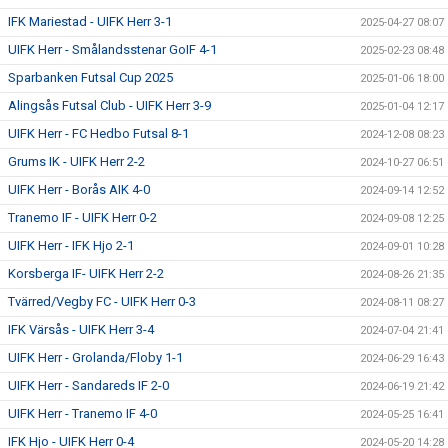
IFK Mariestad - UIFK Herr 3-1
2025-04-27 08:07
UIFK Herr - Smålandsstenar GoIF 4-1
2025-02-23 08:48
Sparbanken Futsal Cup 2025
2025-01-06 18:00
Alingsås Futsal Club - UIFK Herr 3-9
2025-01-04 12:17
UIFK Herr - FC Hedbo Futsal 8-1
2024-12-08 08:23
Grums IK - UIFK Herr 2-2
2024-10-27 06:51
UIFK Herr - Borås AIK 4-0
2024-09-14 12:52
Tranemo IF - UIFK Herr 0-2
2024-09-08 12:25
UIFK Herr - IFK Hjo 2-1
2024-09-01 10:28
Korsberga IF- UIFK Herr 2-2
2024-08-26 21:35
Tvärred/Vegby FC - UIFK Herr 0-3
2024-08-11 08:27
IFK Värsås - UIFK Herr 3-4
2024-07-04 21:41
UIFK Herr - Grolanda/Floby 1-1
2024-06-29 16:43
UIFK Herr - Sandareds IF 2-0
2024-06-19 21:42
UIFK Herr - Tranemo IF 4-0
2024-05-25 16:41
IFK Hjo - UIFK Herr 0-4
2024-05-20 14:28