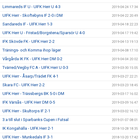
Limmareds IF U - UIFK Herr U 4-3
2019-04-24 17:34
UIFK Herr - Skoftebyns IF 2-0 i DM
2019-04-22 20:49
Sandareds IF - UIFK Herr 1-3
2019-04-18 22:23
UIFK Herr U - Fristad/Borgstena/Sparsör U 4-0
2019-04-17 19:42
IFK Skövde FK - UIFK Herr 2-2
2019-04-13 19:13
Tränings- och Komma ihop läger
2019-04-08 17:10
Vårgårda IK FK - UIFK Herr DM 0-2
2019-04-04 20:02
Tvärred/Vegby FC A - UIFK Herr U 0-3
2019-03-30 15:05
UIFK Herr - Åsarp/Trädet FK 4-1
2019-03-27 22:21
Skara FC - UIFK Herr 2-2
2019-03-23 18:45
UIFK Herr - Trässbergs BK 5-0 i DM
2019-03-17 16:02
IFK Värsås - UIFK Herr DM 0-5
2019-03-09 16:47
UIFK Herr - Skultorps IF 2-1
2019-03-02 16:12
3:a till slut i Sparbanks Cupen i Futsal
2019-01-07 08:01
IK Kongahälla - UIFK Herr 2-1
2018-10-28 18:35
UIFK Herr - Munkedals IF 3-1
2018-10-20 17:42