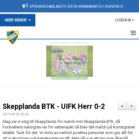
SPONSRA DAMLAGETS SISTA HEMMAMATCH I DIVISION 2!
HERR SENIOR
LOGGA IN
NYHETER
HEM
KALENDER
TRUPPEN
BILDGALLERI
Skepplanda BTK - UIFK Herr 0-2
<
>
DOKUMENT
2019-09-29 20:32
Idag var vi iväg till Skepplanda för match mot Skepplanda BTK, då
KONTAKT
Forsvallens naturgräs var för vattensjukt så blev det match på Konstgräset
istället. Tack för det. Vi möts av oerhört positiva personer som gör allt för
att vi ska trivas och kanske inte ge allt. Men då vi är ett lag som åker till
MATCHER