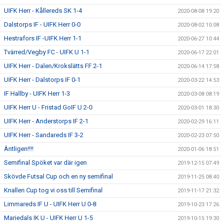
UIFK Herr - Kållereds SK 1-4
2020-08-08 19:20
Dalstorps IF - UIFK Herr 0-0
2020-08-02 10:08
Hestrafors IF -UIFK Herr 1-1
2020-06-27 10:44
Tvärred/Vegby FC - UIFK U 1-1
2020-06-17 22:01
UIFK Herr - Dalen/Krokslätts FF 2-1
2020-06-14 17:58
UIFK Herr - Dalstorps IF 0-1
2020-03-22 14:53
IF Hallby - UIFK Herr 1-3
2020-03-08 08:19
UIFK Herr U - Fristad GoIF U 2-0
2020-03-01 18:30
UIFK Herr - Anderstorps IF 2-1
2020-02-29 16:11
UIFK Herr - Sandareds IF 3-2
2020-02-23 07:50
Äntligen!!!!
2020-01-06 18:51
Semifinal Spöket var där igen
2019-12-15 07:49
Skövde Futsal Cup och en ny semifinal
2019-11-25 08:40
Knallen Cup tog vi oss till Semifinal
2019-11-17 21:32
Limmareds IF U - UIFK Herr U 0-8
2019-10-23 17:26
Mariedals IK U - UIFK Herr U 1-5
2019-10-15 19:30