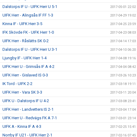
Dalstorps IF U - UIFK Herr U 5-1
2017-05-01 22:02
UIFK Herr - Alingsås IF FF 1-3
2017-04-29 19:02
Kinna IF - UIFK Herr 3-5
2017-04-25 23:59
IFK Skövde FK - UIFK Herr 1-0
2017-04-23 08:03
UIFK Herr - Råslätts SK 0-2
2017-04-14 17:03
Dalstorps IF U - UIFK Herr U 3-1
2017-04-10 06:20
Ljungby IF - UIFK Herr 1-4
2017-04-08 19:16
UIFK Herr U - Grimsås IF A 4-2
2017-04-04 08:42
UIFK Herr - Gislaved IS 0-3
2017-03-26 10:23
IK Tord - UIFK 2-2
2017-03-18 19:11
UIFK Herr - Vara SK 3-3
2017-03-11 20:04
UIFK U - Dalstorps IF U 4-2
2017-03-08 23:41
UIFK Herr - Landvetters IS 2-1
2017-03-04 17:04
UIFK Herr U - Redvägs FK A 7-1
2017-03-01 23:14
UIFK A - Kinna IF A 4-3
2017-02-25 15:41
Norrby IF U21 - UIFK Herr 2-1
2017-02-16 07:45