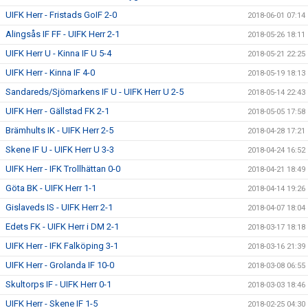
UIFK Herr - Fristads GoIF 2-0
2018-06-01 07:14
Alingsås IF FF - UIFK Herr 2-1
2018-05-26 18:11
UIFK Herr U - Kinna IF U 5-4
2018-05-21 22:25
UIFK Herr - Kinna IF 4-0
2018-05-19 18:13
Sandareds/Sjömarkens IF U - UIFK Herr U 2-5
2018-05-14 22:43
UIFK Herr - Gällstad FK 2-1
2018-05-05 17:58
Brämhults IK - UIFK Herr 2-5
2018-04-28 17:21
Skene IF U - UIFK Herr U 3-3
2018-04-24 16:52
UIFK Herr - IFK Trollhättan 0-0
2018-04-21 18:49
Göta BK - UIFK Herr 1-1
2018-04-14 19:26
Gislaveds IS - UIFK Herr 2-1
2018-04-07 18:04
Edets FK - UIFK Herr i DM 2-1
2018-03-17 18:18
UIFK Herr - IFK Falköping 3-1
2018-03-16 21:39
UIFK Herr - Grolanda IF 10-0
2018-03-08 06:55
Skultorps IF - UIFK Herr 0-1
2018-03-03 18:46
UIFK Herr - Skene IF 1-5
2018-02-25 04:30