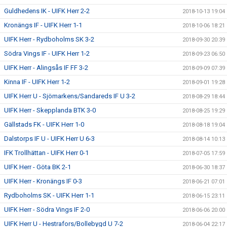
Guldhedens IK - UIFK Herr 2-2
2018-10-13 19:04
Kronängs IF - UIFK Herr 1-1
2018-10-06 18:21
UIFK Herr - Rydboholms SK 3-2
2018-09-30 20:39
Södra Vings IF - UIFK Herr 1-2
2018-09-23 06:50
UIFK Herr - Alingsås IF FF 3-2
2018-09-09 07:39
Kinna IF - UIFK Herr 1-2
2018-09-01 19:28
UIFK Herr U - Sjömarkens/Sandareds IF U 3-2
2018-08-29 18:44
UIFK Herr - Skepplanda BTK 3-0
2018-08-25 19:29
Gällstads FK - UIFK Herr 1-0
2018-08-18 19:04
Dalstorps IF U - UIFK Herr U 6-3
2018-08-14 10:13
IFK Trollhättan - UIFK Herr 0-1
2018-07-05 17:59
UIFK Herr - Göta BK 2-1
2018-06-30 18:37
UIFK Herr - Kronängs IF 0-3
2018-06-21 07:01
Rydboholms SK - UIFK Herr 1-1
2018-06-15 23:11
UIFK Herr - Södra Vings IF 2-0
2018-06-06 20:00
UIFK Herr U - Hestrafors/Bollebygd U 7-2
2018-06-04 22:17