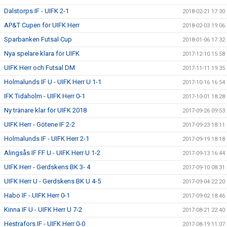
Dalstorps IF - UIFK 2-1
2018-02-21 17:30
AP&T Cupen för UIFK Herr
2018-02-03 19:06
Sparbanken Futsal Cup
2018-01-06 17:32
Nya spelare klara för UIFK
2017-12-10 15:58
UIFK Herr och Futsal DM
2017-11-11 19:35
Holmalunds IF U - UIFK Herr U 1-1
2017-10-16 16:54
IFK Tidaholm - UIFK Herr 0-1
2017-10-01 18:28
Ny tränare klar för UIFK 2018
2017-09-26 09:53
UIFK Herr - Götene IF 2-2
2017-09-23 18:11
Holmalunds IF - UIFK Herr 2-1
2017-09-19 18:18
Alingsås IF FF U - UIFK Herr U 1-2
2017-09-13 16:44
UIFK Herr - Gerdskens BK 3- 4
2017-09-10 08:31
UIFK Herr U - Gerdskens BK U 4-5
2017-09-04 22:20
Habo IF - UIFK Herr 0-1
2017-09-02 18:46
Kinna IF U - UIFK Herr U 7-2
2017-08-21 22:40
Hestrafors IF - UIFK Herr 0-0
2017-08-19 11:07