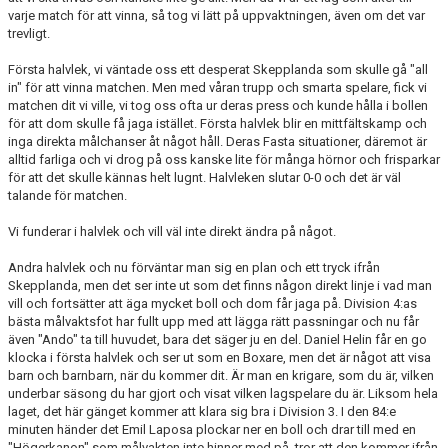
varje match för att vinna, så tog vi lätt på uppvaktningen, även om det var
trevligt.
BORGÅS TANKAR
Första halvlek, vi väntade oss ett desperat Skepplanda som skulle gå "all
TABELL & RESULTAT
in" för att vinna matchen. Men med våran trupp och smarta spelare, fick vi
matchen dit vi ville, vi tog oss ofta ur deras press och kunde hålla i bollen
för att dom skulle få jaga istället. Första halvlek blir en mittfältskamp och
inga direkta målchanser åt något håll. Deras Fasta situationer, däremot är
alltid farliga och vi drog på oss kanske lite för många hörnor och frisparkar
för att det skulle kännas helt lugnt. Halvleken slutar 0-0 och det är väl
talande för matchen.
Vi funderar i halvlek och vill väl inte direkt ändra på något.
Andra halvlek och nu förväntar man sig en plan och ett tryck ifrån
Skepplanda, men det ser inte ut som det finns någon direkt linje i vad man
vill och fortsätter att äga mycket boll och dom får jaga på. Division 4:as
bästa målvaktsfot har fullt upp med att lägga rätt passningar och nu får
även "Ando" ta till huvudet, bara det säger ju en del. Daniel Helin får en go
klocka i första halvlek och ser ut som en Boxare, men det är något att visa
barn och barnbarn, när du kommer dit. Är man en krigare, som du är, vilken
underbar säsong du har gjort och visat vilken lagspelare du är. Liksom hela
laget, det här gänget kommer att klara sig bra i Division 3. I den 84:e
minuten händer det Emil Laposa plockar ner en boll och drar till med en
"Högerkanon" som målvakten inte hinner med på, tror att den kommer ifrån