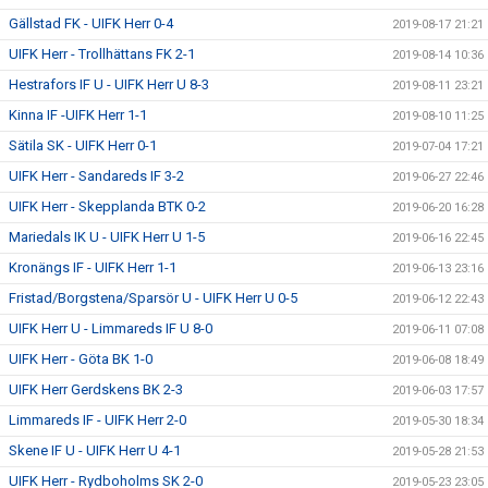
Gällstad FK - UIFK Herr 0-4
2019-08-17 21:21
UIFK Herr - Trollhättans FK 2-1
2019-08-14 10:36
Hestrafors IF U - UIFK Herr U 8-3
2019-08-11 23:21
Kinna IF -UIFK Herr 1-1
2019-08-10 11:25
Sätila SK - UIFK Herr 0-1
2019-07-04 17:21
UIFK Herr - Sandareds IF 3-2
2019-06-27 22:46
UIFK Herr - Skepplanda BTK 0-2
2019-06-20 16:28
Mariedals IK U - UIFK Herr U 1-5
2019-06-16 22:45
Kronängs IF - UIFK Herr 1-1
2019-06-13 23:16
Fristad/Borgstena/Sparsör U - UIFK Herr U 0-5
2019-06-12 22:43
UIFK Herr U - Limmareds IF U 8-0
2019-06-11 07:08
UIFK Herr - Göta BK 1-0
2019-06-08 18:49
UIFK Herr Gerdskens BK 2-3
2019-06-03 17:57
Limmareds IF - UIFK Herr 2-0
2019-05-30 18:34
Skene IF U - UIFK Herr U 4-1
2019-05-28 21:53
UIFK Herr - Rydboholms SK 2-0
2019-05-23 23:05