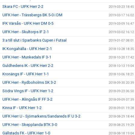
Skara FC - UIFK Herr 2-2
2019-03-23 18:45
UIFK Herr - Trässbergs BK 5-0 i DM
2019-03-17 16:02
IFK Värsås - UIFK Herr DM 0-5
2019-03-09 16:47
UIFK Herr - Skultorps IF 2-1
2019-03-02 16:12
3:a till slut i Sparbanks Cupen i Futsal
2019-01-07 08:01
IK Kongahälla - UIFK Herr 2-1
2018-10-28 18:35
UIFK Herr - Munkedals IF 3-1
2018-10-20 17:42
Guldhedens IK - UIFK Herr 2-2
2018-10-13 19:04
Kronängs IF - UIFK Herr 1-1
2018-10-06 18:21
UIFK Herr - Rydboholms SK 3-2
2018-09-30 20:39
Södra Vings IF - UIFK Herr 1-2
2018-09-23 06:50
UIFK Herr - Alingsås IF FF 3-2
2018-09-09 07:39
Kinna IF - UIFK Herr 1-2
2018-09-01 19:28
UIFK Herr U - Sjömarkens/Sandareds IF U 3-2
2018-08-29 18:44
UIFK Herr - Skepplanda BTK 3-0
2018-08-25 19:29
Gällstads FK - UIFK Herr 1-0
2018-08-18 19:04