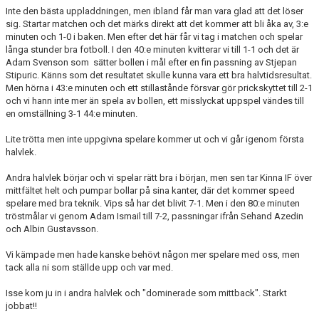
Inte den bästa uppladdningen, men ibland får man vara glad att det löser
sig. Startar matchen och det märks direkt att det kommer att bli åka av, 3:e
BORGÅS TANKAR
minuten och 1-0 i baken. Men efter det här får vi tag i matchen och spelar
långa stunder bra fotboll. I den 40:e minuten kvitterar vi till 1-1 och det är
TABELL & RESULTAT
Adam Svenson som sätter bollen i mål efter en fin passning av Stjepan
Stipuric. Känns som det resultatet skulle kunna vara ett bra halvtidsresultat.
Men hörna i 43:e minuten och ett stillastånde försvar gör prickskyttet till 2-1
och vi hann inte mer än spela av bollen, ett misslyckat uppspel vändes till
en omställning 3-1 44:e minuten.
Lite trötta men inte uppgivna spelare kommer ut och vi går igenom första
halvlek.
Andra halvlek börjar och vi spelar rätt bra i början, men sen tar Kinna IF över
mittfältet helt och pumpar bollar på sina kanter, där det kommer speed
spelare med bra teknik. Vips så har det blivit 7-1. Men i den 80:e minuten
tröstmålar vi genom Adam Ismail till 7-2, passningar ifrån Sehand Azedin
och Albin Gustavsson.
Vi kämpade men hade kanske behövt någon mer spelare med oss, men
tack alla ni som ställde upp och var med.
Isse kom ju in i andra halvlek och "dominerade som mittback". Starkt
jobbat!!