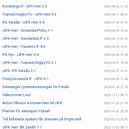
Korsberga IF- UIFK Herr 2-2
2024-08-26 21:35
Tvärred/Vegby FC - UIFK Herr 0-3
2024-08-11 08:27
IFK Värsås - UIFK Herr 3-4
2024-07-04 21:41
UIFK Herr - Grolanda/Floby 1-1
2024-06-29 16:43
UIFK Herr - Sandareds IF 2-0
2024-06-19 21:42
UIFK Herr - Tranemo IF 4-0
2024-05-25 16:41
IFK Hjo - UIFK Herr 0-4
2024-05-20 14:28
UIFK Herr - Tvärred/Vegby FC 2-1
2024-05-01 18:33
UIFK -IFK Värsås 2-1
2024-04-27 10:21
Floby/Grolanda IF - UIFK 0-1
2024-04-25 17:48
Serieseger i premiärsäsongen för Futsal
2024-01-29 12:38
Välkommen Lias!
2023-12-12 08:10
Anton Pålsson kommer hem till UIFK
2023-11-20 21:56
Premiär för seriespel i Futsal!
2023-10-31 20:20
Två blåsvarta spelare får chansen på högre nivå.
2023-02-12 20:00
UIFK Herr- BK Zenith 1-1
2022-10-02 08:11