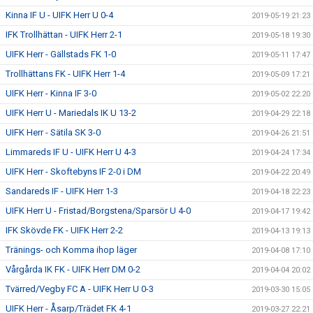
Kinna IF U - UIFK Herr U 0-4
2019-05-19 21:23
IFK Trollhättan - UIFK Herr 2-1
2019-05-18 19:30
UIFK Herr - Gällstads FK 1-0
2019-05-11 17:47
Trollhättans FK - UIFK Herr 1-4
2019-05-09 17:21
UIFK Herr - Kinna IF 3-0
2019-05-02 22:20
UIFK Herr U - Mariedals IK U 13-2
2019-04-29 22:18
UIFK Herr - Sätila SK 3-0
2019-04-26 21:51
Limmareds IF U - UIFK Herr U 4-3
2019-04-24 17:34
UIFK Herr - Skoftebyns IF 2-0 i DM
2019-04-22 20:49
Sandareds IF - UIFK Herr 1-3
2019-04-18 22:23
UIFK Herr U - Fristad/Borgstena/Sparsör U 4-0
2019-04-17 19:42
IFK Skövde FK - UIFK Herr 2-2
2019-04-13 19:13
Tränings- och Komma ihop läger
2019-04-08 17:10
Vårgårda IK FK - UIFK Herr DM 0-2
2019-04-04 20:02
Tvärred/Vegby FC A - UIFK Herr U 0-3
2019-03-30 15:05
UIFK Herr - Åsarp/Trädet FK 4-1
2019-03-27 22:21