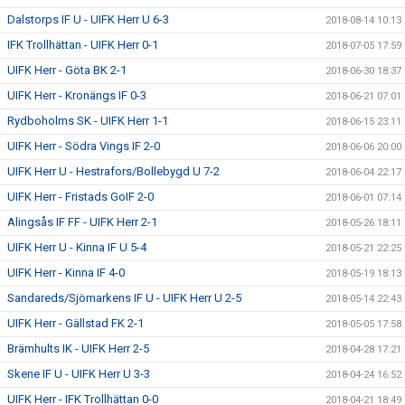
Dalstorps IF U - UIFK Herr U 6-3
2018-08-14 10:13
IFK Trollhättan - UIFK Herr 0-1
2018-07-05 17:59
UIFK Herr - Göta BK 2-1
2018-06-30 18:37
UIFK Herr - Kronängs IF 0-3
2018-06-21 07:01
Rydboholms SK - UIFK Herr 1-1
2018-06-15 23:11
UIFK Herr - Södra Vings IF 2-0
2018-06-06 20:00
UIFK Herr U - Hestrafors/Bollebygd U 7-2
2018-06-04 22:17
UIFK Herr - Fristads GoIF 2-0
2018-06-01 07:14
Alingsås IF FF - UIFK Herr 2-1
2018-05-26 18:11
UIFK Herr U - Kinna IF U 5-4
2018-05-21 22:25
UIFK Herr - Kinna IF 4-0
2018-05-19 18:13
Sandareds/Sjömarkens IF U - UIFK Herr U 2-5
2018-05-14 22:43
UIFK Herr - Gällstad FK 2-1
2018-05-05 17:58
Brämhults IK - UIFK Herr 2-5
2018-04-28 17:21
Skene IF U - UIFK Herr U 3-3
2018-04-24 16:52
UIFK Herr - IFK Trollhättan 0-0
2018-04-21 18:49