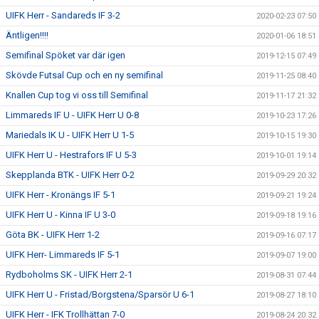
UIFK Herr - Sandareds IF 3-2
2020-02-23 07:50
Äntligen!!!!
2020-01-06 18:51
Semifinal Spöket var där igen
2019-12-15 07:49
Skövde Futsal Cup och en ny semifinal
2019-11-25 08:40
Knallen Cup tog vi oss till Semifinal
2019-11-17 21:32
Limmareds IF U - UIFK Herr U 0-8
2019-10-23 17:26
Mariedals IK U - UIFK Herr U 1-5
2019-10-15 19:30
UIFK Herr U - Hestrafors IF U 5-3
2019-10-01 19:14
Skepplanda BTK - UIFK Herr 0-2
2019-09-29 20:32
UIFK Herr - Kronängs IF 5-1
2019-09-21 19:24
UIFK Herr U - Kinna IF U 3-0
2019-09-18 19:16
Göta BK - UIFK Herr 1-2
2019-09-16 07:17
UIFK Herr- Limmareds IF 5-1
2019-09-07 19:00
Rydboholms SK - UIFK Herr 2-1
2019-08-31 07:44
UIFK Herr U - Fristad/Borgstena/Sparsör U 6-1
2019-08-27 18:10
UIFK Herr - IFK Trollhättan 7-0
2019-08-24 20:32