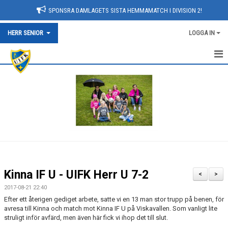
SPONSRA DAMLAGETS SISTA HEMMAMATCH I DIVISION 2!
HERR SENIOR
LOGGA IN
NYHETER
HEM
KALENDER
TRUPPEN
BILDGALLERI
Kinna IF U - UIFK Herr U 7-2
<
>
DOKUMENT
2017-08-21 22:40
Efter ett återigen gediget arbete, satte vi en 13 man stor trupp på benen, för
KONTAKT
avresa till Kinna och match mot Kinna IF U på Viskavallen. Som vanligt lite
struligt inför avfärd, men även här fick vi ihop det till slut.
MATCHER