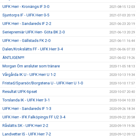
UIFK Herr - Kronängs IF 3-0
2021-08-15 12:03
Sjuntorps IF - UIFK Herr 0-5
2021-07-03 20:19
UIFK Herr - Sandareds IF 2-2
2021-06-23 20:19
Seriepremiär UIFK Herr- Göta BK 2-0
2021-06-13 20:29
UIFK Herr - Gällstads FK 2-0
2021-06-11 16:44
Dalen/Krokslätts FF - UIFK Herr 3-4
2021-06-06 07:33
ÄNTLIGEN!!!!
2021-06-02 19:26
Morgan Örn ansluter som tränare
2020-11-05 18:13
Vårgårda IK U - UIFK Herr U 1-2
2020-10-13 19:34
Fristad/Sparsör/Borgstena U - UIFK Herr U 1-0
2020-10-10 17:57
Resultat UIFK-tipset
2020-10-07 20:40
Torslanda IK - UIFK Herr 3-1
2020-10-04 10:33
UIFK Herr - Sandareds IF 1-3
2020-09-26 18:34
UIFK Herr - IFK Falköpings FF U2 3-4
2020-09-22 20:58
Råslätts SK - UIFK Herr 2-2
2020-09-19 19:36
Landvetter IS - UIFK Herr 7-2
2020-09-12 09:12