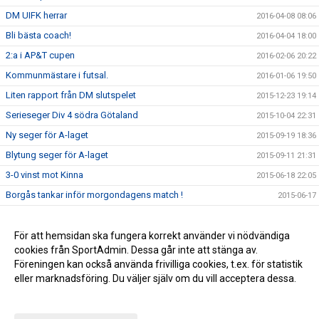
DM UIFK herrar
2016-04-08 08:06
Bli bästa coach!
2016-04-04 18:00
2:a i AP&T cupen
2016-02-06 20:22
Kommunmästare i futsal.
2016-01-06 19:50
Liten rapport från DM slutspelet
2015-12-23 19:14
Serieseger Div 4 södra Götaland
2015-10-04 22:31
Ny seger för A-laget
2015-09-19 18:36
Blytung seger för A-laget
2015-09-11 21:31
3-0 vinst mot Kinna
2015-06-18 22:05
Borgås tankar inför morgondagens match !
2015-06-17
Läs Borgås tankar inför matchen mot Annelund
2015-06-03 13:19
Stabil 3-0 seger mot Skene
För att hemsidan ska fungera korrekt använder vi nödvändiga
2015-05-20 22:07
cookies från SportAdmin. Dessa går inte att stänga av.
Derbyvinst mot Gällstad!
2015-05-07 22:26
Föreningen kan också använda frivilliga cookies, t.ex. för statistik
eller marknadsföring. Du väljer själv om du vill acceptera dessa.
Anpassa dina val
Cookie-inställningar
Gå till Webbversion