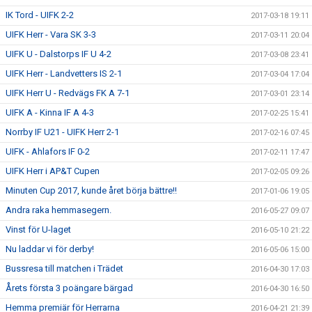
IK Tord - UIFK 2-2
2017-03-18 19:11
UIFK Herr - Vara SK 3-3
2017-03-11 20:04
UIFK U - Dalstorps IF U 4-2
2017-03-08 23:41
UIFK Herr - Landvetters IS 2-1
2017-03-04 17:04
UIFK Herr U - Redvägs FK A 7-1
2017-03-01 23:14
UIFK A - Kinna IF A 4-3
2017-02-25 15:41
Norrby IF U21 - UIFK Herr 2-1
2017-02-16 07:45
UIFK - Ahlafors IF 0-2
2017-02-11 17:47
UIFK Herr i AP&T Cupen
2017-02-05 09:26
Minuten Cup 2017, kunde året börja bättre!!
2017-01-06 19:05
Andra raka hemmasegern.
2016-05-27 09:07
Vinst för U-laget
2016-05-10 21:22
Nu laddar vi för derby!
2016-05-06 15:00
Bussresa till matchen i Trädet
2016-04-30 17:03
Årets första 3 poängare bärgad
2016-04-30 16:50
Hemma premiär för Herrarna
2016-04-21 21:39