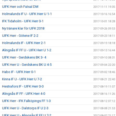
UIFK Herr och Futsal DM
2017-11-11 19:35
Holmalunds IF U - UIFK Herr U 1-1
2017-10-16 16:54
IFK Tidaholm - UIFK Herr 0-1
2017-10-01 18:28
Ny tränare klar för UIFK 2018
2017-09-26 09:53
UIFK Herr - Götene IF 2-2
2017-09-23 18:11
Holmalunds IF - UIFK Herr 2-1
2017-09-19 18:18
Alingsås IF FF U - UIFK Herr U 1-2
2017-09-13 16:44
UIFK Herr - Gerdskens BK 3- 4
2017-09-10 08:31
UIFK Herr U - Gerdskens BK U 4-5
2017-09-04 22:20
Habo IF - UIFK Herr 0-1
2017-09-02 18:46
Kinna IF U - UIFK Herr U 7-2
2017-08-21 22:40
Hestrafors IF - UIFK Herr 0-0
2017-08-19 11:07
Alingsås IF FF - UIFK Herr 4-0
2017-08-16 11:26
UIFK Herr - IFK Falköpings FF 1-3
2017-08-12 07:12
UIFK Herr U - Dalstorps IF U 2-3
2017-08-08 21:53
UIFK Herr U - Alingsås IF FF U 7-2
2017-08-02 21:17