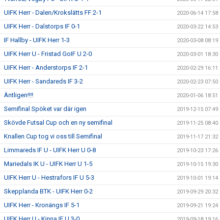
UIFK Herr - Dalen/Krokslätts FF 2-1
2020-06-14 17:58
UIFK Herr - Dalstorps IF 0-1
2020-03-22 14:53
IF Hallby - UIFK Herr 1-3
2020-03-08 08:19
UIFK Herr U - Fristad GoIF U 2-0
2020-03-01 18:30
UIFK Herr - Anderstorps IF 2-1
2020-02-29 16:11
UIFK Herr - Sandareds IF 3-2
2020-02-23 07:50
Äntligen!!!!
2020-01-06 18:51
Semifinal Spöket var där igen
2019-12-15 07:49
Skövde Futsal Cup och en ny semifinal
2019-11-25 08:40
Knallen Cup tog vi oss till Semifinal
2019-11-17 21:32
Limmareds IF U - UIFK Herr U 0-8
2019-10-23 17:26
Mariedals IK U - UIFK Herr U 1-5
2019-10-15 19:30
UIFK Herr U - Hestrafors IF U 5-3
2019-10-01 19:14
Skepplanda BTK - UIFK Herr 0-2
2019-09-29 20:32
UIFK Herr - Kronängs IF 5-1
2019-09-21 19:24
UIFK Herr U - Kinna IF U 3-0
2019-09-18 19:16