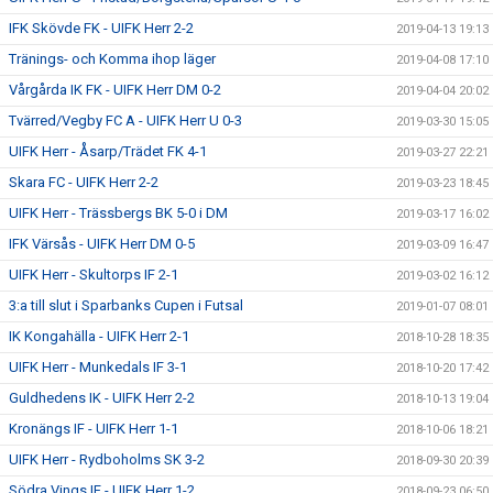
IFK Skövde FK - UIFK Herr 2-2
2019-04-13 19:13
Tränings- och Komma ihop läger
2019-04-08 17:10
Vårgårda IK FK - UIFK Herr DM 0-2
2019-04-04 20:02
Tvärred/Vegby FC A - UIFK Herr U 0-3
2019-03-30 15:05
UIFK Herr - Åsarp/Trädet FK 4-1
2019-03-27 22:21
Skara FC - UIFK Herr 2-2
2019-03-23 18:45
UIFK Herr - Trässbergs BK 5-0 i DM
2019-03-17 16:02
IFK Värsås - UIFK Herr DM 0-5
2019-03-09 16:47
UIFK Herr - Skultorps IF 2-1
2019-03-02 16:12
3:a till slut i Sparbanks Cupen i Futsal
2019-01-07 08:01
IK Kongahälla - UIFK Herr 2-1
2018-10-28 18:35
UIFK Herr - Munkedals IF 3-1
2018-10-20 17:42
Guldhedens IK - UIFK Herr 2-2
2018-10-13 19:04
Kronängs IF - UIFK Herr 1-1
2018-10-06 18:21
UIFK Herr - Rydboholms SK 3-2
2018-09-30 20:39
Södra Vings IF - UIFK Herr 1-2
2018-09-23 06:50