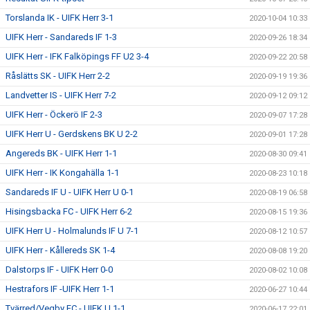
Torslanda IK - UIFK Herr 3-1
2020-10-04 10:33
UIFK Herr - Sandareds IF 1-3
2020-09-26 18:34
UIFK Herr - IFK Falköpings FF U2 3-4
2020-09-22 20:58
Råslätts SK - UIFK Herr 2-2
2020-09-19 19:36
Landvetter IS - UIFK Herr 7-2
2020-09-12 09:12
UIFK Herr - Öckerö IF 2-3
2020-09-07 17:28
UIFK Herr U - Gerdskens BK U 2-2
2020-09-01 17:28
Angereds BK - UIFK Herr 1-1
2020-08-30 09:41
UIFK Herr - IK Kongahälla 1-1
2020-08-23 10:18
Sandareds IF U - UIFK Herr U 0-1
2020-08-19 06:58
Hisingsbacka FC - UIFK Herr 6-2
2020-08-15 19:36
UIFK Herr U - Holmalunds IF U 7-1
2020-08-12 10:57
UIFK Herr - Kållereds SK 1-4
2020-08-08 19:20
Dalstorps IF - UIFK Herr 0-0
2020-08-02 10:08
Hestrafors IF -UIFK Herr 1-1
2020-06-27 10:44
Tvärred/Vegby FC - UIFK U 1-1
2020-06-17 22:01