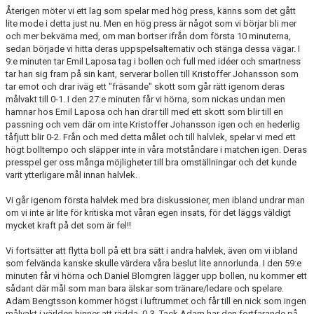
Återigen möter vi ett lag som spelar med hög press, känns som det gått
lite mode i detta just nu. Men en hög press är något som vi börjar bli mer
BORGÅS TANKAR
och mer bekväma med, om man bortser ifrån dom första 10 minuterna,
sedan började vi hitta deras uppspelsalternativ och stänga dessa vägar. I
TABELL & RESULTAT
9:e minuten tar Emil Laposa tag i bollen och full med idéer och smartness
tar han sig fram på sin kant, serverar bollen till Kristoffer Johansson som
tar emot och drar iväg ett "fräsande" skott som går rätt igenom deras
målvakt till 0-1. I den 27:e minuten får vi hörna, som nickas undan men
hamnar hos Emil Laposa och han drar till med ett skott som blir till en
passning och vem där om inte Kristoffer Johansson igen och en hederlig
tåfjutt blir 0-2. Från och med detta målet och till halvlek, spelar vi med ett
högt bolltempo och släpper inte in våra motståndare i matchen igen. Deras
presspel ger oss många möjligheter till bra omställningar och det kunde
varit ytterligare mål innan halvlek.
Vi går igenom första halvlek med bra diskussioner, men ibland undrar man
om vi inte är lite för kritiska mot våran egen insats, för det läggs väldigt
mycket kraft på det som är fel!!
Vi fortsätter att flytta boll på ett bra sätt i andra halvlek, även om vi ibland
som felvända kanske skulle värdera våra beslut lite annorlunda. I den 59:e
minuten får vi hörna och Daniel Blomgren lägger upp bollen, nu kommer ett
sådant där mål som man bara älskar som tränare/ledare och spelare.
Adam Bengtsson kommer högst i luftrummet och får till en nick som ingen
målvakt i världen hinner att rädda, 0-3. Tack Adam har den fortfarande på