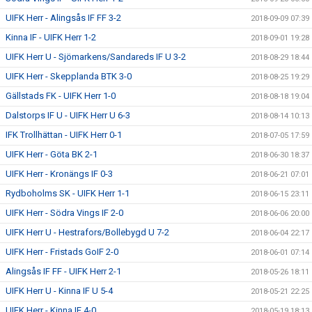
UIFK Herr - Alingsås IF FF 3-2
2018-09-09 07:39
Kinna IF - UIFK Herr 1-2
2018-09-01 19:28
UIFK Herr U - Sjömarkens/Sandareds IF U 3-2
2018-08-29 18:44
UIFK Herr - Skepplanda BTK 3-0
2018-08-25 19:29
Gällstads FK - UIFK Herr 1-0
2018-08-18 19:04
Dalstorps IF U - UIFK Herr U 6-3
2018-08-14 10:13
IFK Trollhättan - UIFK Herr 0-1
2018-07-05 17:59
UIFK Herr - Göta BK 2-1
2018-06-30 18:37
UIFK Herr - Kronängs IF 0-3
2018-06-21 07:01
Rydboholms SK - UIFK Herr 1-1
2018-06-15 23:11
UIFK Herr - Södra Vings IF 2-0
2018-06-06 20:00
UIFK Herr U - Hestrafors/Bollebygd U 7-2
2018-06-04 22:17
UIFK Herr - Fristads GoIF 2-0
2018-06-01 07:14
Alingsås IF FF - UIFK Herr 2-1
2018-05-26 18:11
UIFK Herr U - Kinna IF U 5-4
2018-05-21 22:25
UIFK Herr - Kinna IF 4-0
2018-05-19 18:13