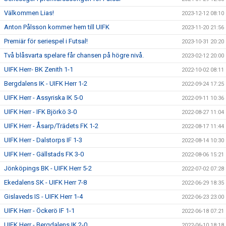
Välkommen Lias!
2023-12-12 08:10
Anton Pålsson kommer hem till UIFK
2023-11-20 21:56
Premiär för seriespel i Futsal!
2023-10-31 20:20
Två blåsvarta spelare får chansen på högre nivå.
2023-02-12 20:00
UIFK Herr- BK Zenith 1-1
2022-10-02 08:11
Bergdalens IK - UIFK Herr 1-2
2022-09-24 17:25
UIFK Herr - Assyriska IK 5-0
2022-09-11 10:36
UIFK Herr - IFK Björkö 3-0
2022-08-27 11:04
UIFK Herr - Åsarp/Trädets FK 1-2
2022-08-17 11:44
UIFK Herr - Dalstorps IF 1-3
2022-08-14 10:30
UIFK Herr - Gällstads FK 3-0
2022-08-06 15:21
Jönköpings BK - UIFK Herr 5-2
2022-07-02 07:28
Ekedalens SK - UIFK Herr 7-8
2022-06-29 18:35
Gislaveds IS - UIFK Herr 1-4
2022-06-23 23:00
UIFK Herr - Öckerö IF 1-1
2022-06-18 07:21
UIFK Herr - Bergdalens IK 2-0
2022-06-10 18:18