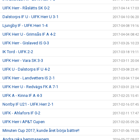
UIFK Herr - Råslätts SK 0-2
2017-04-14 17:03
Dalstorps IF U - UIFK Herr U 3-1
2017-04-10 06:20
Ljungby IF - UIFK Herr 1-4
2017-04-08 19:16
UIFK Herr U - Grimsås IF A 4-2
2017-04-04 08:42
UIFK Herr - Gislaved IS 0-3
2017-03-26 10:23
IK Tord - UIFK 2-2
2017-03-18 19:11
UIFK Herr - Vara SK 3-3
2017-03-11 20:04
UIFK U - Dalstorps IF U 4-2
2017-03-08 23:41
UIFK Herr - Landvetters IS 2-1
2017-03-04 17:04
UIFK Herr U - Redvägs FK A 7-1
2017-03-01 23:14
UIFK A - Kinna IF A 4-3
2017-02-25 15:41
Norrby IF U21 - UIFK Herr 2-1
2017-02-16 07:45
UIFK - Ahlafors IF 0-2
2017-02-11 17:47
UIFK Herr i AP&T Cupen
2017-02-05 09:26
Minuten Cup 2017, kunde året börja bättre!!
2017-01-06 19:05
Andra raka hemmasegern.
2016-05-27 09:07