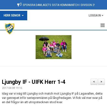
SPONSRA DAMLAGETS SISTA HEMMAMATCH I DIVISION 2!
HERR SENIOR
LOGGA IN
NYHETER
HEM
KALENDER
TRUPPEN
BILDGALLERI
Ljungby IF - UIFK Herr 1-4
<
>
DOKUMENT
2017-04-08 19:16
Idag var vi iväg till Ljungby och match mot Ljungby IF på Lagavallen, detta
KONTAKT
var genrepet inför seriepremiären på långfredagen. Vi fick väl mer svar på
en del frågor än att utropstecknen stod kvar.
MATCHER