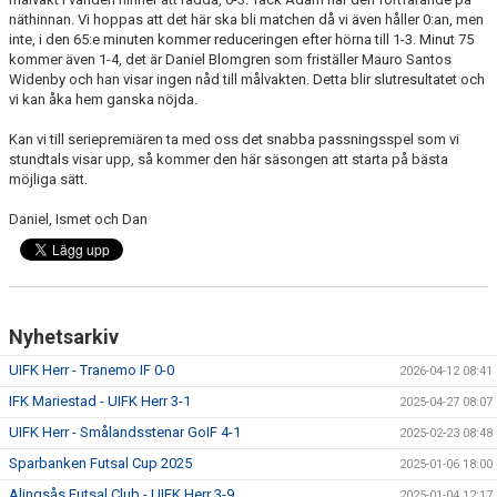
näthinnan. Vi hoppas att det här ska bli matchen då vi även håller 0:an, men
inte, i den 65:e minuten kommer reduceringen efter hörna till 1-3. Minut 75
kommer även 1-4, det är Daniel Blomgren som friställer Mauro Santos
Widenby och han visar ingen nåd till målvakten. Detta blir slutresultatet och
vi kan åka hem ganska nöjda.
Kan vi till seriepremiären ta med oss det snabba passningsspel som vi
stundtals visar upp, så kommer den här säsongen att starta på bästa
möjliga sätt.
Daniel, Ismet och Dan
Nyhetsarkiv
UIFK Herr - Tranemo IF 0-0
2026-04-12 08:41
IFK Mariestad - UIFK Herr 3-1
2025-04-27 08:07
UIFK Herr - Smålandsstenar GoIF 4-1
2025-02-23 08:48
Sparbanken Futsal Cup 2025
2025-01-06 18:00
Alingsås Futsal Club - UIFK Herr 3-9
2025-01-04 12:17