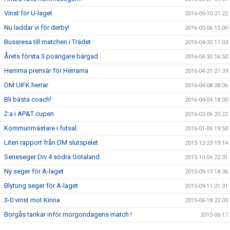
Vinst för U-laget
2016-05-10 21:22
Nu laddar vi för derby!
2016-05-06 15:00
Bussresa till matchen i Trädet
2016-04-30 17:03
Årets första 3 poängare bärgad
2016-04-30 16:50
Hemma premiär för Herrarna
2016-04-21 21:39
DM UIFK herrar
2016-04-08 08:06
Bli bästa coach!
2016-04-04 18:00
2:a i AP&T cupen
2016-02-06 20:22
Kommunmästare i futsal.
2016-01-06 19:50
Liten rapport från DM slutspelet
2015-12-23 19:14
Serieseger Div 4 södra Götaland
2015-10-04 22:31
Ny seger för A-laget
2015-09-19 18:36
Blytung seger för A-laget
2015-09-11 21:31
3-0 vinst mot Kinna
2015-06-18 22:05
Borgås tankar inför morgondagens match !
2015-06-17
Läs Borgås tankar inför matchen mot Annelund
2015-06-03 13:19