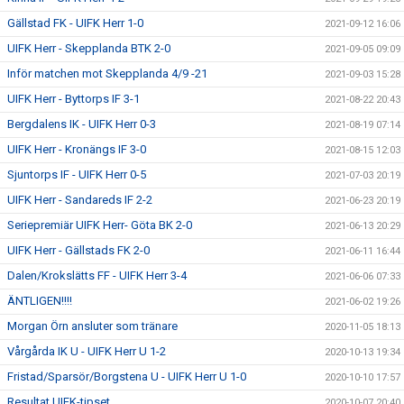
Gällstad FK - UIFK Herr 1-0
2021-09-12 16:06
UIFK Herr - Skepplanda BTK 2-0
2021-09-05 09:09
Inför matchen mot Skepplanda 4/9 -21
2021-09-03 15:28
UIFK Herr - Byttorps IF 3-1
2021-08-22 20:43
Bergdalens IK - UIFK Herr 0-3
2021-08-19 07:14
UIFK Herr - Kronängs IF 3-0
2021-08-15 12:03
Sjuntorps IF - UIFK Herr 0-5
2021-07-03 20:19
UIFK Herr - Sandareds IF 2-2
2021-06-23 20:19
Seriepremiär UIFK Herr- Göta BK 2-0
2021-06-13 20:29
UIFK Herr - Gällstads FK 2-0
2021-06-11 16:44
Dalen/Krokslätts FF - UIFK Herr 3-4
2021-06-06 07:33
ÄNTLIGEN!!!!
2021-06-02 19:26
Morgan Örn ansluter som tränare
2020-11-05 18:13
Vårgårda IK U - UIFK Herr U 1-2
2020-10-13 19:34
Fristad/Sparsör/Borgstena U - UIFK Herr U 1-0
2020-10-10 17:57
Resultat UIFK-tipset
2020-10-07 20:40