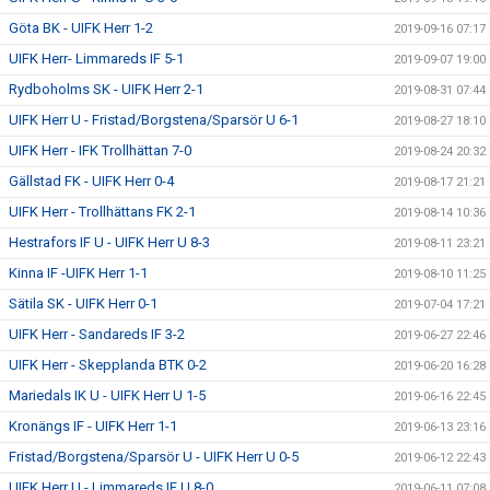
Göta BK - UIFK Herr 1-2
2019-09-16 07:17
UIFK Herr- Limmareds IF 5-1
2019-09-07 19:00
Rydboholms SK - UIFK Herr 2-1
2019-08-31 07:44
UIFK Herr U - Fristad/Borgstena/Sparsör U 6-1
2019-08-27 18:10
UIFK Herr - IFK Trollhättan 7-0
2019-08-24 20:32
Gällstad FK - UIFK Herr 0-4
2019-08-17 21:21
UIFK Herr - Trollhättans FK 2-1
2019-08-14 10:36
Hestrafors IF U - UIFK Herr U 8-3
2019-08-11 23:21
Kinna IF -UIFK Herr 1-1
2019-08-10 11:25
Sätila SK - UIFK Herr 0-1
2019-07-04 17:21
UIFK Herr - Sandareds IF 3-2
2019-06-27 22:46
UIFK Herr - Skepplanda BTK 0-2
2019-06-20 16:28
Mariedals IK U - UIFK Herr U 1-5
2019-06-16 22:45
Kronängs IF - UIFK Herr 1-1
2019-06-13 23:16
Fristad/Borgstena/Sparsör U - UIFK Herr U 0-5
2019-06-12 22:43
UIFK Herr U - Limmareds IF U 8-0
2019-06-11 07:08