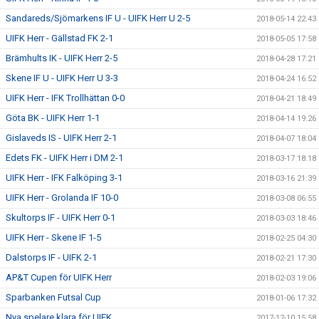
Sandareds/Sjömarkens IF U - UIFK Herr U 2-5
2018-05-14 22:43
UIFK Herr - Gällstad FK 2-1
2018-05-05 17:58
Brämhults IK - UIFK Herr 2-5
2018-04-28 17:21
Skene IF U - UIFK Herr U 3-3
2018-04-24 16:52
UIFK Herr - IFK Trollhättan 0-0
2018-04-21 18:49
Göta BK - UIFK Herr 1-1
2018-04-14 19:26
Gislaveds IS - UIFK Herr 2-1
2018-04-07 18:04
Edets FK - UIFK Herr i DM 2-1
2018-03-17 18:18
UIFK Herr - IFK Falköping 3-1
2018-03-16 21:39
UIFK Herr - Grolanda IF 10-0
2018-03-08 06:55
Skultorps IF - UIFK Herr 0-1
2018-03-03 18:46
UIFK Herr - Skene IF 1-5
2018-02-25 04:30
Dalstorps IF - UIFK 2-1
2018-02-21 17:30
AP&T Cupen för UIFK Herr
2018-02-03 19:06
Sparbanken Futsal Cup
2018-01-06 17:32
Nya spelare klara för UIFK
2017-12-10 15:58