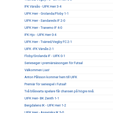
IFK Värsås - UIFK Herr 3-4
UIFK Herr - Grolanda/Floby 1-1
UIFK Herr - Sandareds IF 2-0
UIFK Herr - Tranemo IF 4-0
IFK Hjo - UIFK Herr 0-4
UIFK Herr - Tvärred/Vegby FC 2-1
UIFK -IFK Värsås 2-1
Floby/Grolanda IF - UIFK 0-1
Serieseger i premiärsäsongen för Futsal
Välkommen Lias!
Anton Pålsson kommer hem till UIFK
Premiär för seriespel i Futsal!
Två blåsvarta spelare får chansen på högre nivå.
UIFK Herr- BK Zenith 1-1
Bergdalens IK - UIFK Herr 1-2
UIFK Herr - Assyriska IK 5-0