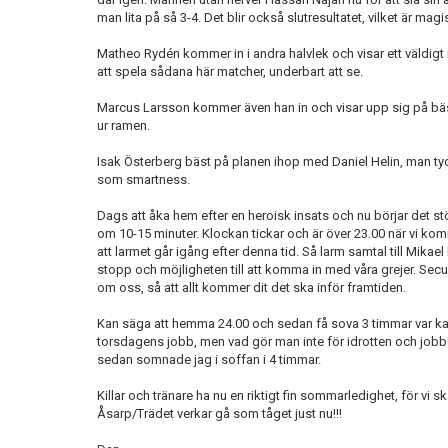
man lita på så 3-4. Det blir också slutresultatet, vilket är magis
Matheo Rydén kommer in i andra halvlek och visar ett väldigt 
att spela sådana här matcher, underbart att se.
Marcus Larsson kommer även han in och visar upp sig på bästa 
ur ramen.
Isak Österberg bäst på planen ihop med Daniel Helin, man tyc
som smartness.
Dags att åka hem efter en heroisk insats och nu börjar det stö
om 10-15 minuter. Klockan tickar och är över 23.00 när vi komm
att larmet går igång efter denna tid. Så larm samtal till Mikae
stopp och möjligheten till att komma in med våra grejer. Sec
om oss, så att allt kommer dit det ska inför framtiden.
Kan säga att hemma 24.00 och sedan få sova 3 timmar var ka
torsdagens jobb, men vad gör man inte för idrotten och jobbe
sedan somnade jag i soffan i 4 timmar.
Killar och tränare ha nu en riktigt fin sommarledighet, för vi
Åsarp/Trädet verkar gå som tåget just nu!!!