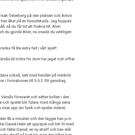
d Isak Österberg på den platsen och Anton
an han åker på en huvudskada. Jag hoppas
, så du får tid att friskna till. Alvin
ch du gjorde Alvin, nu visade du verkligen
ka få lite extra fart i vårt spel!!
Värsås bli trötta för dom har jagat och offrat
sådana också, satt med handen på medicin
r i formationen till 3-5-2. Ett genidrag
Värsås försvaret och sätter bollen i den
e och spelet blir fulare, med många sena
a visar upp sin fysik och spelar vidare).
i den 82:a minuten och den lägger han ju in
yter Daniel Helin ett uppspel och blir fri med
h fäller Daniel, en ny straff och han står
ndra straff på kort tid, men den killen kan