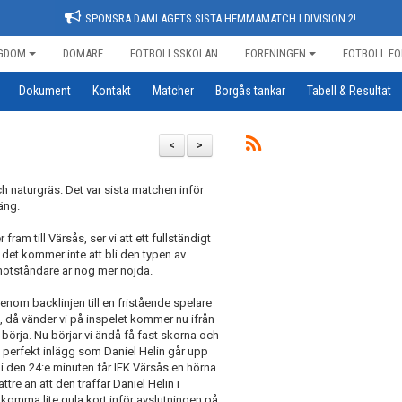
SPONSRA DAMLAGETS SISTA HEMMAMATCH I DIVISION 2!
GDOM
DOMARE
FOTBOLLSSKOLAN
FÖRENINGEN
FOTBOLL FÖ
Dokument
Kontakt
Matcher
Borgås tankar
Tabell & Resultat
<
>
och naturgräs. Det var sista matchen inför
äng.
fram till Värsås, ser vi att ett fullständigt
tt det kommer inte att bli den typen av
a motståndare är nog mer nöjda.
enom backlinjen till en fristående spelare
 då vänder vi på inspelet kommer nu ifrån
börja. Nu börjar vi ändå få fast skorna och
ett perfekt inlägg som Daniel Helin går upp
n i den 24:e minuten får IFK Värsås en hörna
tre än att den träffar Daniel Helin i
et komma lite gula kort inför avslutningen på