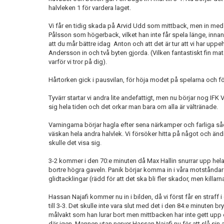
halvleken 1 för vardera laget.
Vi får en tidig skada på Arvid Udd som mittback, men in me
Pålsson som högerback, vilket han inte får spela länge, inn
att du mår bättre idag Anton och att det är tur att vi har uppehåll
Andersson in och två byten gjorda. (Vilken fantastiskt fin mat
varför vi tror på dig).
Hårtorken gick i pausvilan, för höja modet på spelarna och försö
Tyvärr startar vi andra lite andefattigt, men nu börjar nog IFK 
sig hela tiden och det orkar man bara om alla är vältränade.
Varningarna börjar hagla efter sena närkamper och farliga 
väskan hela andra halvlek. Vi försöker hitta på något och ändra
skulle det visa sig.
3-2 kommer i den 70:e minuten då Max Hallin snurrar upp hela 
bortre högra gaveln. Panik börjar komma in i våra motståndar
glidtacklingar (rädd för att det ska bli fler skador, men killarn
Hassan Najafi kommer nu in i bilden, då vi först får en straff 
till 3-3. Det skulle inte vara slut med det i den 84:e minuten br
målvakt som han lurar bort men mittbacken har inte gett upp oc
där igen. Mannen utan nerver Hassan Najafi nu för att slå sin a