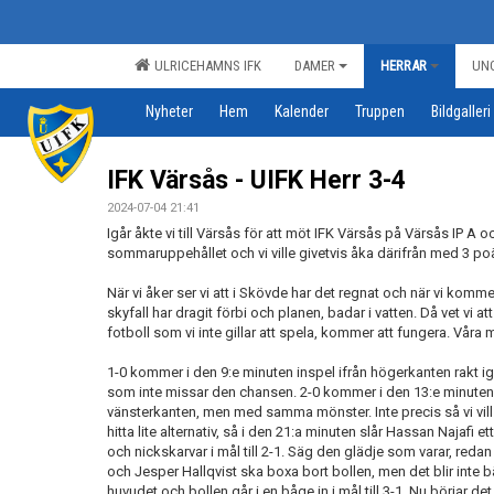
ULRICEHAMNS IFK
DAMER
HERRAR
UN
Nyheter
Hem
Kalender
Truppen
Bildgalleri
IFK Värsås - UIFK Herr 3-4
2024-07-04 21:41
Igår åkte vi till Värsås för att möt IFK Värsås på Värsås IP A 
sommaruppehållet och vi ville givetvis åka därifrån med 3 po
När vi åker ser vi att i Skövde har det regnat och när vi kommer 
skyfall har dragit förbi och planen, badar i vatten. Då vet vi a
fotboll som vi inte gillar att spela, kommer att fungera. Vår
1-0 kommer i den 9:e minuten inspel ifrån högerkanten rakt ig
som inte missar den chansen. 2-0 kommer i den 13:e minuten,
vänsterkanten, men med samma mönster. Inte precis så vi vill 
hitta lite alternativ, så i den 21:a minuten slår Hassan Najafi 
och nickskarvar i mål till 2-1. Säg den glädje som varar, reda
och Jesper Hallqvist ska boxa bort bollen, men det blir inte bät
huvudet och bollen går i en båge in i mål till 3-1. Nu börjar d