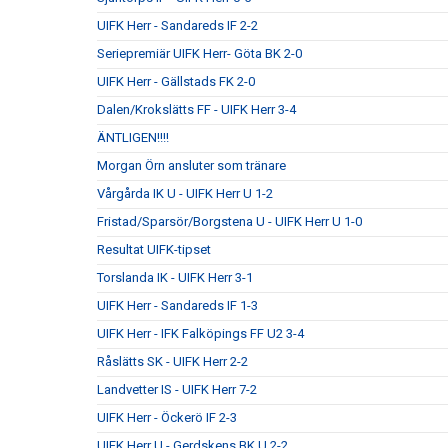
UIFK Herr - Sandareds IF 2-2
Seriepremiär UIFK Herr- Göta BK 2-0
UIFK Herr - Gällstads FK 2-0
Dalen/Krokslätts FF - UIFK Herr 3-4
ÄNTLIGEN!!!!
Morgan Örn ansluter som tränare
Vårgårda IK U - UIFK Herr U 1-2
Fristad/Sparsör/Borgstena U - UIFK Herr U 1-0
Resultat UIFK-tipset
Torslanda IK - UIFK Herr 3-1
UIFK Herr - Sandareds IF 1-3
UIFK Herr - IFK Falköpings FF U2 3-4
Råslätts SK - UIFK Herr 2-2
Landvetter IS - UIFK Herr 7-2
UIFK Herr - Öckerö IF 2-3
UIFK Herr U - Gerdskens BK U 2-2