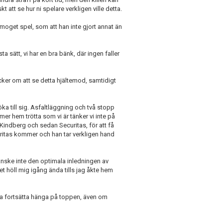
kt att se hur ni spelare verkligen ville detta.
moget spel, som att han inte gjort annat än
sätt, vi har en bra bänk, där ingen faller
ker om att se detta hjältemod, samtidigt
ka till sig. Asfaltläggning och två stopp
er hem trötta som vi är tänker vi inte på
l Kindberg och sedan Securitas, för att få
uritas kommer och han tar verkligen hand
nske inte den optimala inledningen av
t höll mig igång ända tills jag åkte hem
 ska fortsätta hänga på toppen, även om