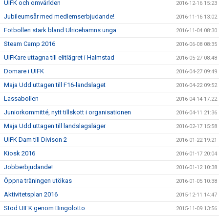
UIFK och omvärlden
2016-12-16 15:23
Jubileumsår med medlemserbjudande!
2016-11-16 13:02
Fotbollen stark bland Ulricehamns unga
2016-11-04 08:30
Steam Camp 2016
2016-06-08 08:35
UIFKare uttagna till elitlägret i Halmstad
2016-05-27 08:48
Domare i UIFK
2016-04-27 09:49
Maja Udd uttagen till F16-landslaget
2016-04-22 09:52
Lassabollen
2016-04-14 17:22
Juniorkommitté, nytt tillskott i organisationen
2016-04-11 21:36
Maja Udd uttagen till landslagsläger
2016-02-17 15:58
UIFK Dam till Divison 2
2016-01-22 19:21
Kiosk 2016
2016-01-17 20:04
Jobberbjudande!
2016-01-12 10:38
Öppna träningen utökas
2016-01-05 10:38
Aktivitetsplan 2016
2015-12-11 14:47
Stöd UIFK genom Bingolotto
2015-11-09 13:56