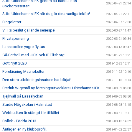
Stöd Ulricehamns IFK genom att handla hos
2020-04-21 22:14
Sockgrossisten!
Stöd Ulricehamns IFK när du gör dina vanliga inköp!
2020-04-21 22:11
Bingolotter
2020-04-07 17:30
VFF:s beslut gällande seriespel
2020-03-27 11:47
Privatsponsring
2020-03-21 09:34
Lassabollen yngre flyttas
2020-03-13 09:47
Gå-Fotboll med UIFK och IF Elfsborg!
2020-01-22 13:21
Gott Nytt 2020
2019-12-23 12:11
Föreläsning Machokultur
2019-11-22 10:10
Den stora utbildningsinsatsen har börjat!
2019-11-15 13:14
Fredrik Wigestål ny föreningsutvecklare i Ulricehamns IFK
2019-09-09 06:00
Tjejkväll på Lassalyckan
2019-09-03 08:50
Studie Högskolan i Halmstad
2019-08-28 11:15
Webbutiken är stängd för tillfället
2019-03-31 19:11
Bollek - Födda 2013
2019-03-13 14:32
Äntligen en ny klubbprofil!
2019-01-02 22:37