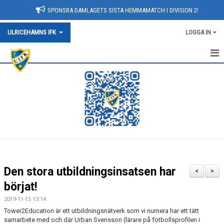
SPONSRA DAMLAGETS SISTA HEMMAMATCH I DIVISION 2!
ULRICEHAMNS IFK
LOGGA IN
HEM
KONTAKT/HITTA HIT
OM KLUBBEN
KALENDER
NYHETER
Den stora utbildningsinsatsen har
<
>
SPONSORER
börjat!
2019-11-15 13:14
ARRANGEMANG
Tower2Education är ett utbildningsnätverk som vi numera har ett tätt
samarbete med och där Urban Svensson (lärare på fotbollsprofilen i