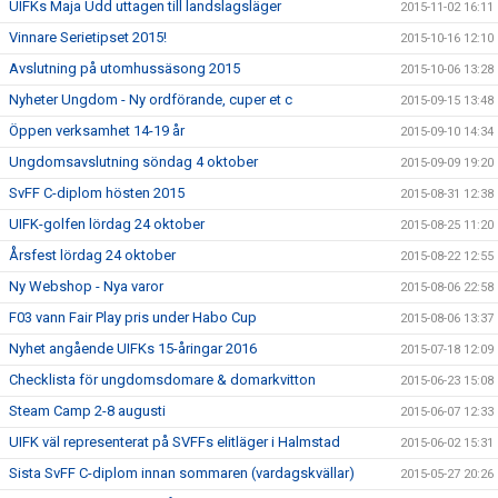
UIFKs Maja Udd uttagen till landslagsläger
2015-11-02 16:11
Vinnare Serietipset 2015!
2015-10-16 12:10
Avslutning på utomhussäsong 2015
2015-10-06 13:28
Nyheter Ungdom - Ny ordförande, cuper et c
2015-09-15 13:48
Öppen verksamhet 14-19 år
2015-09-10 14:34
Ungdomsavslutning söndag 4 oktober
2015-09-09 19:20
SvFF C-diplom hösten 2015
2015-08-31 12:38
UIFK-golfen lördag 24 oktober
2015-08-25 11:20
Årsfest lördag 24 oktober
2015-08-22 12:55
Ny Webshop - Nya varor
2015-08-06 22:58
F03 vann Fair Play pris under Habo Cup
2015-08-06 13:37
Nyhet angående UIFKs 15-åringar 2016
2015-07-18 12:09
Checklista för ungdomsdomare & domarkvitton
2015-06-23 15:08
Steam Camp 2-8 augusti
2015-06-07 12:33
UIFK väl representerat på SVFFs elitläger i Halmstad
2015-06-02 15:31
Sista SvFF C-diplom innan sommaren (vardagskvällar)
2015-05-27 20:26