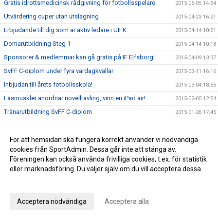
Gratis idrottsmedicinsk rådgivning för fotbollsspelare
2015-05-05 14:54
Utvärdering cuper utan utslagning
2015-04-23 16:21
Erbjudande till dig som är aktiv ledare i UIFK
2015-04-14 10:21
Domarutbildning Steg 1
2015-04-14 10:18
Sponsorer & medlemmar kan gå gratis på IF Elfsborg!
2015-04-09 13:37
SvFF C-diplom under fyra vardagkvällar
2015-03-11 16:16
Inbjudan till årets fotbollsskola!
2015-03-04 18:55
Läsmuskler anordnar novelltävling, vinn en iPad air!
2015-02-05 12:54
Tränarutbildning SvFF C-diplom
2015-01-26 17:45
Sebastian Johansson besöker Steam Camp i sommar!
2015-01-16 15:36
Informationsmöte P35
För att hemsidan ska fungera korrekt använder vi nödvändiga
2015-01-08 19:17
cookies från SportAdmin. Dessa går inte att stänga av.
Steam Camp 2015
2014-11-04 09:35
Föreningen kan också använda frivilliga cookies, t.ex. för statistik
eller marknadsföring. Du väljer själv om du vill acceptera dessa.
Anpassa dina val
Cookie-inställningar
Gå till Webbversion
Acceptera nödvändiga
Acceptera alla