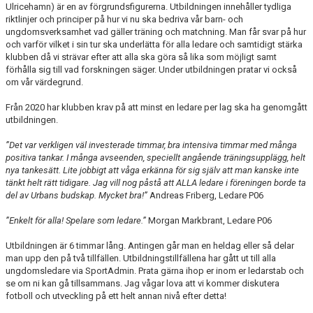
UTBILDNING
Ulricehamn) är en av förgrundsfigurerna. Utbildningen innehåller tydliga
riktlinjer och principer på hur vi nu ska bedriva vår barn- och
ungdomsverksamhet vad gäller träning och matchning. Man får svar på hur
DOKUMENT
och varför vilket i sin tur ska underlätta för alla ledare och samtidigt stärka
klubben då vi strävar efter att alla ska göra så lika som möjligt samt
FOTBOLLSHALLEN
förhålla sig till vad forskningen säger. Under utbildningen pratar vi också
om vår värdegrund.
INTEGRITETSPOLICY
Från 2020 har klubben krav på att minst en ledare per lag ska ha genomgått
utbildningen.
WEBSHOP
”Det var verkligen väl investerade timmar, bra intensiva timmar med många
positiva tankar. I många avseenden, speciellt angående träningsupplägg, helt
nya tankesätt. Lite jobbigt att våga erkänna för sig själv att man kanske inte
tänkt helt rätt tidigare. Jag vill nog påstå att ALLA ledare i föreningen borde ta
del av Urbans budskap. Mycket bra!”
Andreas Friberg, Ledare P06
”Enkelt för alla! Spelare som ledare.”
Morgan Markbrant, Ledare P06
Utbildningen är 6 timmar lång. Antingen går man en heldag eller så delar
man upp den på två tillfällen. Utbildningstillfällena har gått ut till alla
ungdomsledare via SportAdmin. Prata gärna ihop er inom er ledarstab och
se om ni kan gå tillsammans. Jag vågar lova att vi kommer diskutera
fotboll och utveckling på ett helt annan nivå efter detta!