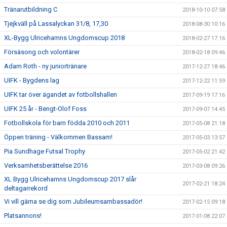
Tränarutbildning C
2018-10-10 07:58
Tjejkväll på Lassalyckan 31/8, 17,30
2018-08-30 10:16
XL-Bygg Ulricehamns Ungdomscup 2018
2018-02-27 17:16
Försäsong och volontärer
2018-02-18 09:46
Adam Roth - ny juniortränare
2017-12-27 18:46
UIFK - Bygdens lag
2017-12-22 11:59
UIFK tar över ägandet av fotbollshallen
2017-09-19 17:16
UIFK 25 år - Bengt-Olof Foss
2017-09-07 14:45
Fotbollskola för barn födda 2010 och 2011
2017-05-08 21:18
Öppen träning - Välkommen Bassam!
2017-05-03 13:57
Pia Sundhage Futsal Trophy
2017-05-02 21:42
Verksamhetsberättelse 2016
2017-03-08 09:26
XL Bygg Ulricehamns Ungdomscup 2017 slår
2017-02-21 18:24
deltagarrekord
Vi vill gärna se dig som Jubileumsambassadör!
2017-02-15 09:18
Platsannons!
2017-01-08 22:07