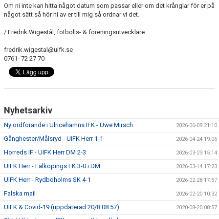
Om ni inte kan hitta något datum som passar eller om det krånglar för er på
något sätt så hör ni av er till mig så ordnar vi det.
/ Fredrik Wigestål, fotbolls- & föreningsutvecklare
fredrik.wigestal@uifk.se
0761- 72 27 70
Nyhetsarkiv
Ny ordförande i Ulricehamns IFK - Uwe Mirsch
2026-06-09 21:10
Gånghester/Målsryd - UIFK Herr 1-1
2026-04-24 19:06
Horreds IF - UIFK Herr DM 2-3
2026-03-23 15:14
UIFK Herr - Falköpings FK 3-0 i DM
2026-03-14 17:23
UIFK Herr - Rydboholms SK 4-1
2026-02-28 17:57
Falska mail
2026-02-20 10:32
UIFK & Covid-19 (uppdaterad 20/8 08:57)
2020-08-20 08:57