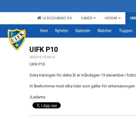
ULRICEHAMNS IFK
DAMER
HERRAR
UN
Hem
Nyheter
Kalender
Matcher
Truppen
UIFK P10
2022-12-13 04:12
UIFK P10
Sista träningen för detta år är måndagen 19 december i fotbo
Vi återkommer med vilka tider som gäller för vintersäsongen 
/Ledarna