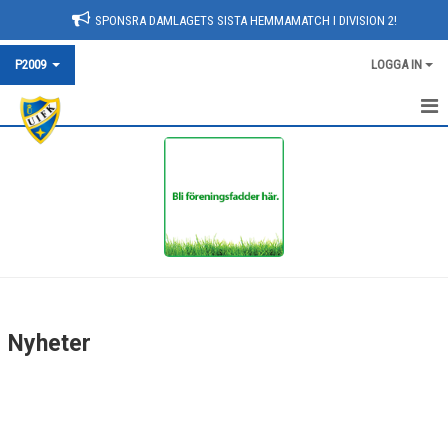
SPONSRA DAMLAGETS SISTA HEMMAMATCH I DIVISION 2!
P2009
LOGGA IN
HEM
NYHETER
KALENDER
MATCHER
TRUPPEN
Nyheter
BILDGALLERI
DOKUMENT
KONTAKT