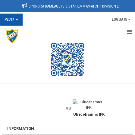
SPONSRA DAMLAGETS SISTA HEMMAMATCH I DIVISION 2!
P2017
LOGGA IN
HEM
NYHETER
KALENDER
MATCHER
TRUPPEN
vs
BILDGALLERI
Ulricehamns IFK
DOKUMENT
INFORMATION
KONTAKT