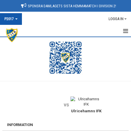
SPONSRA DAMLAGETS SISTA HEMMAMATCH I DIVISION 2!
P2017
LOGGA IN
HEM
NYHETER
KALENDER
MATCHER
TRUPPEN
vs
BILDGALLERI
Ulricehamns IFK
DOKUMENT
INFORMATION
KONTAKT