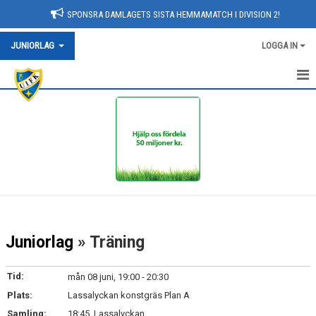
SPONSRA DAMLAGETS SISTA HEMMAMATCH I DIVISION 2!
JUNIORLAG
LOGGA IN
HEM
NYHETER
KALENDER
TRUPPEN
BILDGALLERI
Juniorlag
» Träning
DOKUMENT
Tid:
mån 08 juni, 19:00 - 20:30
KONTAKT
Plats:
Lassalyckan konstgräs Plan A
Samling:
18:45, Lassalyckan
MATCHER