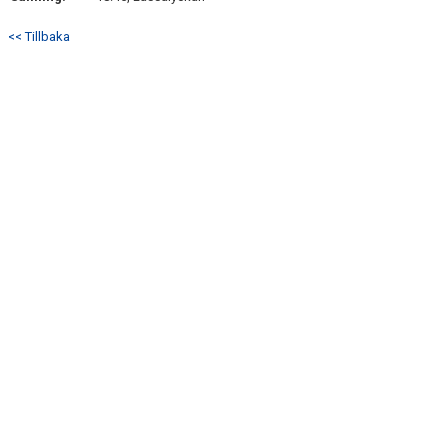
<< Tillbaka
TABELL & RESULTAT