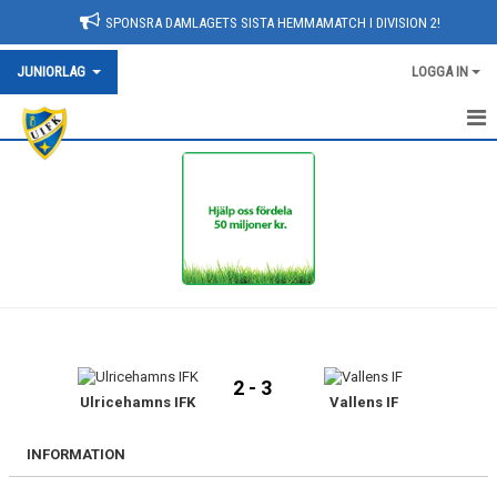
SPONSRA DAMLAGETS SISTA HEMMAMATCH I DIVISION 2!
JUNIORLAG
LOGGA IN
HEM
NYHETER
KALENDER
TRUPPEN
BILDGALLERI
2 - 3
DOKUMENT
Ulricehamns IFK
Vallens IF
KONTAKT
INFORMATION
MATCHER