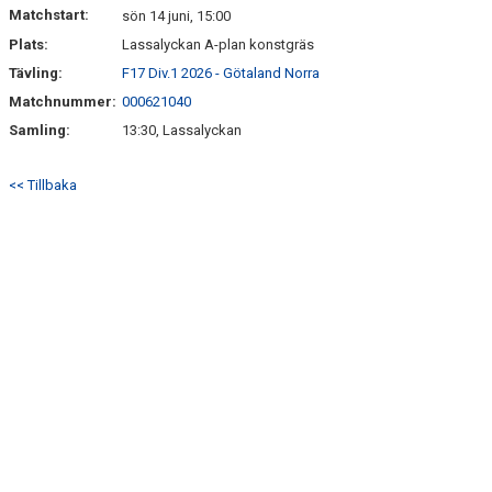
Matchstart:
sön 14 juni, 15:00
Plats:
Lassalyckan A-plan konstgräs
TABELL & RESULTAT
Tävling:
F17 Div.1 2026 - Götaland Norra
Matchnummer:
000621040
Samling:
13:30, Lassalyckan
<< Tillbaka