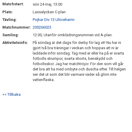
Matchstart:
sön 24 maj, 13:00
Plats:
Lassalyckan C-plan
Tävling:
Pojkar Div 13 Ulricehamn
Matchnummer:
200266023
Samling:
12:00, Utanför omklädningsrummen vid A-plan.
Aktivitetsinfo:
På söndag är det dags för derby för lag vit! Nu har ni
gjort två bra träningar i veckan och hoppas att ni är
laddade inför söndag. Tag med er eller ha på er svarta
fotbolls strumpor, svarta shorts, benskydd och
fotbollsskor. Jag har matchtröjor. För den som vill går
det bra att ha med ombyte och duscha efter. Till helgen
ser det ut som det blir varmare väder så glöm inte
vattenflaska.
<< Tillbaka