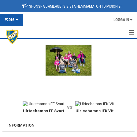
SPONSRA DAMLAGETS SISTA HEMMAMATCH I DIVISION 2!
P2016
LOGGA IN
HEM
NYHETER
KALENDER
MATCHER
TRUPPEN
vs
BILDGALLERI
Ulricehamns FF Svart
Ulricehamns IFK Vit
DOKUMENT
INFORMATION
KONTAKT