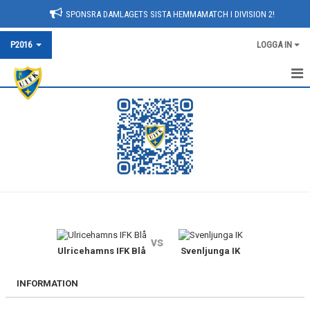
SPONSRA DAMLAGETS SISTA HEMMAMATCH I DIVISION 2!
P2016
LOGGA IN
HEM
NYHETER
KALENDER
MATCHER
TRUPPEN
vs
BILDGALLERI
Ulricehamns IFK Blå
Svenljunga IK
DOKUMENT
INFORMATION
KONTAKT