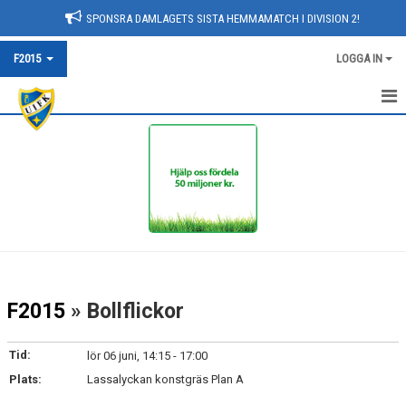
SPONSRA DAMLAGETS SISTA HEMMAMATCH I DIVISION 2!
F2015
LOGGA IN
HEM
NYHETER
KALENDER
MATCHER
TRUPPEN
F2015
» Bollflickor
BILDGALLERI
Tid:
lör 06 juni, 14:15 - 17:00
DOKUMENT
Plats:
Lassalyckan konstgräs Plan A
KONTAKT