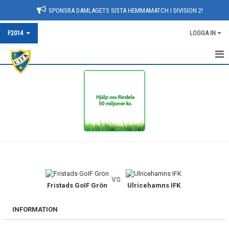
SPONSRA DAMLAGETS SISTA HEMMAMATCH I DIVISION 2!
F2014
LOGGA IN
HEM
NYHETER
KALENDER
MATCHER
TRUPPEN
vs
BILDGALLERI
Fristads GoIF Grön
Ulricehamns IFK
DOKUMENT
INFORMATION
KONTAKT