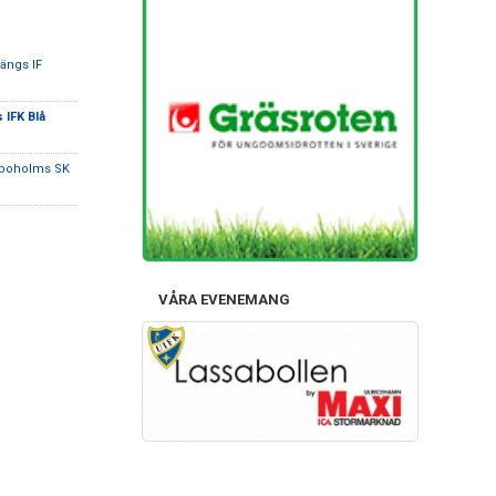
ängs IF
 IFK Blå
dboholms SK
VÅRA EVENEMANG