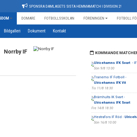
SPONSRA DAMLAGETS SISTA HEMMAMATCH I DIVISION 2!
GDOM
DOMARE
FOTBOLLSSKOLAN
FÖRENINGEN
FOTBOLL FÖ
Bildgalleri
Dokument
Kontakt
Norrby IF
KOMMANDE MATCHE
Ulricehamns IFK Svart
- I
Sön 9/8 13:00
Tranemo IF Fotboll -
Ulricehamns IFK Vit
Tis 11/8 18:30
Brämhults IK Svart -
Ulricehamns IFK Svart
Fre 14/8 18:30
Hestrafors IF Röd -
Ulriceh
Sön 16/8 10:00