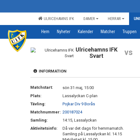
ULRICEHAMNS IFK
DAMER
HERRAR
UN
Hem
Nyheter
Kalender
Matcher
Truppen
Ulricehamns IFK
vs
Svart
INFORMATION
Matchstart:
sön 31 maj, 15:00
Plats:
Lassalyckan C-plan
Tävling:
Pojkar Div 9 Borås
Matchnummer:
200187024
Samling:
14:15, Lassalyckan
Aktivitetsinfo:
Då var det dags för hemmamatch.
Samling på Lassalyckan kl. 14.15
Matchstart kl. 15.00