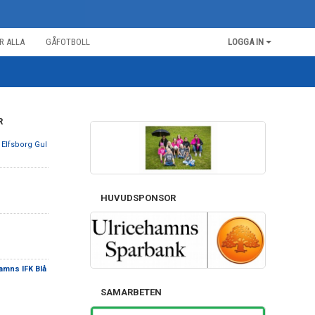
R ALLA
GÅFOTBOLL
LOGGA IN
R
F Elfsborg Gul
HUVUDSPONSOR
amns IFK Blå
SAMARBETEN