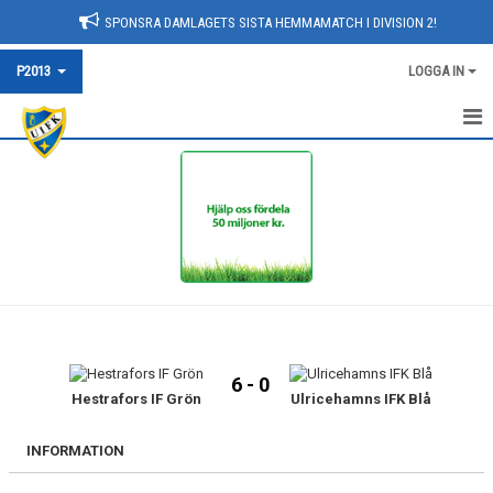
SPONSRA DAMLAGETS SISTA HEMMAMATCH I DIVISION 2!
P2013
LOGGA IN
HEM
NYHETER
KALENDER
MATCHER
TRUPPEN
6 - 0
BILDGALLERI
Hestrafors IF Grön
Ulricehamns IFK Blå
DOKUMENT
INFORMATION
KONTAKT