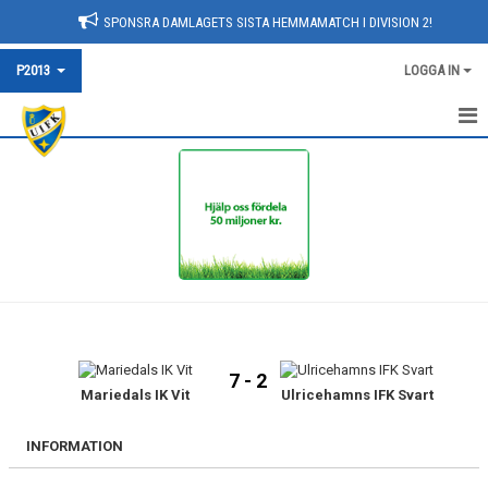
SPONSRA DAMLAGETS SISTA HEMMAMATCH I DIVISION 2!
P2013
LOGGA IN
HEM
NYHETER
KALENDER
MATCHER
TRUPPEN
7 - 2
BILDGALLERI
Mariedals IK Vit
Ulricehamns IFK Svart
DOKUMENT
INFORMATION
KONTAKT