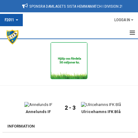
SPONSRA DAMLAGETS SISTA HEMMAMATCH I DIVISION 2!
F2011
LOGGA IN
HEM
NYHETER
KALENDER
MATCHER
TRUPPEN
2 - 3
BILDGALLERI
Annelunds IF
Ulricehamns IFK Blå
DOKUMENT
INFORMATION
KONTAKT