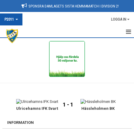
SPONSRA DAMLAGETS SISTA HEMMAMATCH I DIVISION 2!
P2011
LOGGA IN
HEM
NYHETER
DOKUMENT
BILDGALLERI
KONTAKT
1 - 1
KALENDER
Ulricehamns IFK Svart
Hässleholmen BK
MATCHER
INFORMATION