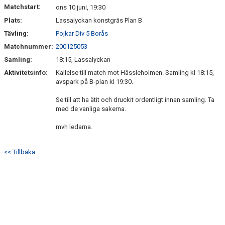
Matchstart:
ons 10 juni, 19:30
Plats:
Lassalyckan konstgräs Plan B
Tävling:
Pojkar Div 5 Borås
Matchnummer:
200125053
Samling:
18:15, Lassalyckan
Aktivitetsinfo:
Kallelse till match mot Hässleholmen. Samling kl 18:15,
avspark på B-plan kl 19:30.
Se till att ha ätit och druckit ordentligt innan samling. Ta
med de vanliga sakerna.
mvh ledarna.
<< Tillbaka