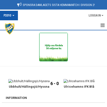
SPONSRA DAMLAGETS SISTA HEMMAMATCH I DIVISION 2!
P2010
LOGGA IN
HEM
NYHETER
KALENDER
MATCHER
TRUPPEN
6 - 0
BILDGALLERI
Ubbhult/Hällingsjö/Hyssna
Ulricehamns IFK Blå
DOKUMENT
INFORMATION
KONTAKT